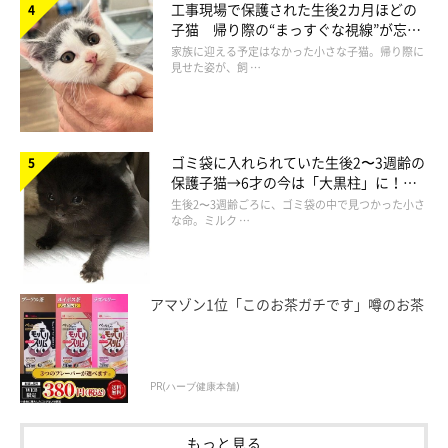
工事現場で保護された生後2カ月ほどの
子猫 帰り際の“まっすぐな視線”が忘れ
られず、家族の一員に
家族に迎える予定はなかった小さな子猫。帰り際に
見せた姿が、飼 …
ゴミ袋に入れられていた生後2〜3週齢の
保護子猫→6才の今は「大黒柱」に！
美しい黒猫に成長した姿にグッとくる
生後2〜3週齢ごろに、ゴミ袋の中で見つかった小さ
な命。ミルク …
アマゾン1位「このお茶ガチです」噂のお茶
PR(ハーブ健康本舗)
もっと見る