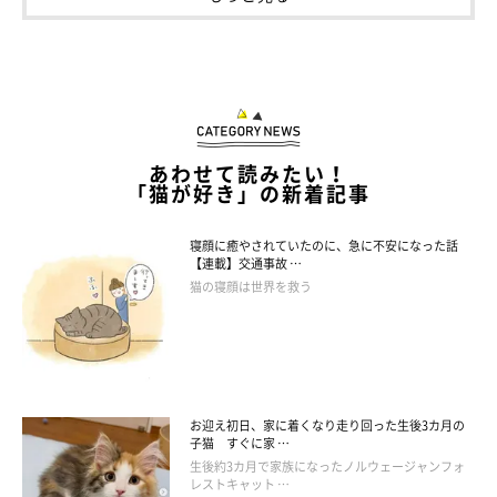
あわせて読みたい！
「猫が好き」の新着記事
寝顔に癒やされていたのに、急に不安になった話
【連載】交通事故 …
猫の寝顔は世界を救う
お迎え初日、家に着くなり走り回った生後3カ月の
子猫 すぐに家 …
生後約3カ月で家族になったノルウェージャンフォ
レストキャット …