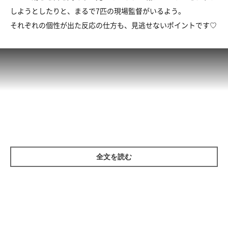
しようとしたりと、まるで7匹の現場監督がいるよう。
それぞれの個性が出た反応の仕方も、見逃せないポイントです♡
全文を読む
参照／YouTube（部屋の壁紙を貼る飼い主をガン見する柴犬と猫
が可愛い～）