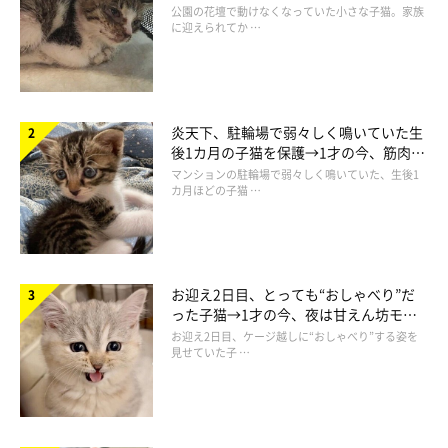
と“姉妹”のような関係に
公園の花壇で動けなくなっていた小さな子猫。家族
に迎えられてか …
炎天下、駐輪場で弱々しく鳴いていた生
後1カ月の子猫を保護→1才の今、筋肉質
でツンデレなコに成長
マンションの駐輪場で弱々しく鳴いていた、生後1
カ月ほどの子猫 …
お迎え2日目、とっても“おしゃべり”だ
った子猫→1才の今、夜は甘えん坊モー
ドになるコに成長！
お迎え2日目、ケージ越しに“おしゃべり”する姿を
見せていた子 …