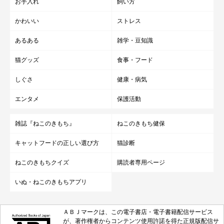
お手入れ
飼い方
かわいい
ストレス
あるある
雑学・豆知識
猫グッズ
食事・フード
しぐさ
健康・病気
エンタメ
保護活動
雑誌『ねこのきもち』
ねこのきもち健保
キャットフードの正しい選び方
猫診断
ねこのきもちクイズ
購読者専用ページ
いぬ・ねこのきもちアプリ
ＡＢＪマークは、この電子書店・電子書籍配信サービス
が、著作権者からコンテンツ使用許諾を得た正規版配信サ