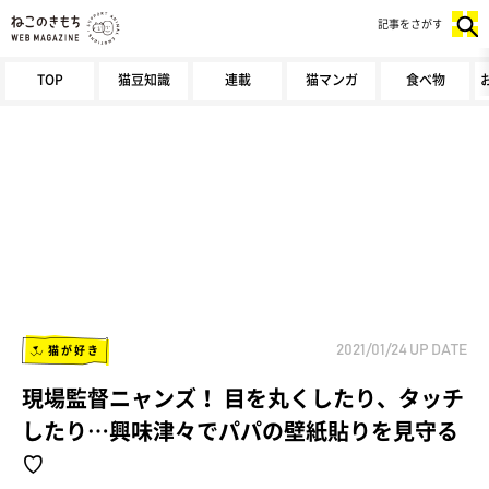
記事をさがす
TOP
猫豆知識
連載
猫マンガ
食べ物
猫が好き
2021/01/24
UP DATE
現場監督ニャンズ！ 目を丸くしたり、タッチ
したり…興味津々でパパの壁紙貼りを見守る
♡