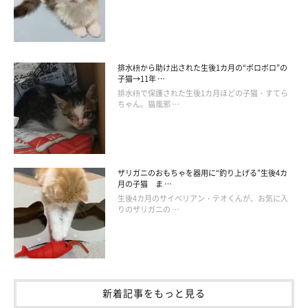
排水枡から助け出された生後1カ月の“ボロボロ”の
子猫→11年 …
排水枡で保護された生後1カ月ほどの子猫・すてら
ちゃん。猫風邪 …
ザリガニのおもちゃを器用に“釣り上げる”生後4カ
月の子猫 ま …
生後4カ月のサイベリアン・テオくんが、お気に入
りのザリガニの …
新着記事をもっと見る