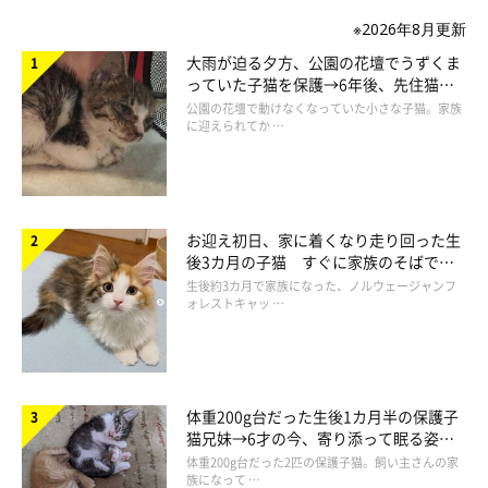
華麗なジャンプだ
※2026年8月更新
@potepotemomo1
大雨が迫る夕方、公園の花壇でうずくま
っていた子猫を保護→6年後、先住猫
冷蔵庫から、
ぴょーーーん
と華麗なジャンプまで披露！
と“姉妹”のような関係に
公園の花壇で動けなくなっていた小さな子猫。家族
に迎えられてか …
お迎え初日、家に着くなり走り回った生
後3カ月の子猫 すぐに家族のそばで落
ち着く姿に「迎えてよかった」
生後約3カ月で家族になった、ノルウェージャンフ
ォレストキャッ …
体重200g台だった生後1カ月半の保護子
猫兄妹→6才の今、寄り添って眠る姿に
ほっこり！
体重200g台だった2匹の保護子猫。飼い主さんの家
族になって …