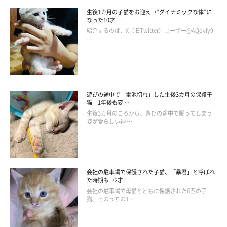
生後1カ月の子猫をお迎え→“ダイナミックな体”に
なった10才 …
紹介するのは、X（旧Twitter）ユーザー@AQdyfy9
…
遊びの途中で「電池切れ」した生後3カ月の保護子
猫 1年後も変 …
生後3カ月のころから、遊びの途中で眠ってしまう
姿が愛らしい神 …
会社の駐車場で保護された子猫、「暴君」と呼ばれ
あるときは、下から狙うことも
た時期も→2才 …
会社の駐車場で母猫とともに保護された6匹の子
猫。そのうちの1 …