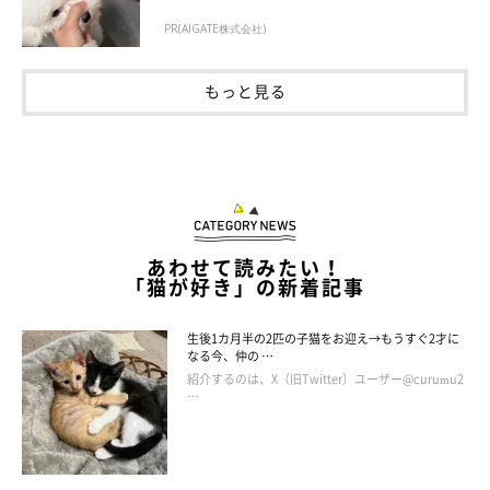
PR(AIGATE株式会社)
@potepotemomo1
もっと見る
換気扇の上を経由して、地面に降り立ったひじきちゃん。逃走経
路まで完璧だ…！ ショッカーが見事に誘拐される瞬間が、すご
すぎるのでした。
あわせて読みたい！
「猫が好き」の新着記事
ショッカーが見事に誘拐される瞬間📷✨
#ねこ
#ねこのき
もち
#ひじきちゃん
#可愛い
#お家で過ごそう
#癒し
生後1カ月半の2匹の子猫をお迎え→もうすぐ2才に
なる今、仲の …
#stayhome
pic.twitter.com/C32mkxVEfu
紹介するのは、X（旧Twitter）ユーザー@curumu2
— Mori😸 (@potepotemomo1)
January 16, 2021
…