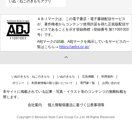
いぬ・ねこのきもちアプリ
ＡＢＪマークは、この電子書店・電子書籍配信サービス
が、著作権者からコンテンツ使用許諾を得た正規版配信サ
ービスであることを示す登録商標（登録番号 第11091003
号）です。
ABJマークの詳細、ABJマークを掲示しているサービスの一
覧はこちら→
https://aebs.or.jp/
いぬのきもち・ねこのきもち
いぬのきもち
広告掲載
利用規約
ポリシー
利用者情報の取り扱いについて
専門家一覧
お問い合わせ
本サイトに掲載されている記事・写真・イラスト等のコンテンツの無断転載を
禁じます。
会社案内
個人情報保護法に基づく公表事項等
Copyright © Benesse Style Care Group Co.,Ltd. All Rights Reserved.