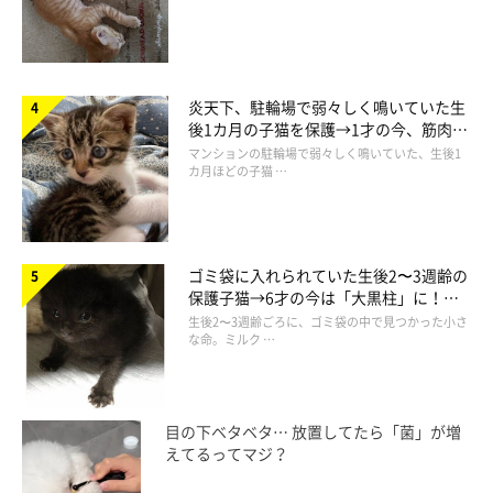
逃走経路にも驚き
炎天下、駐輪場で弱々しく鳴いていた生
後1カ月の子猫を保護→1才の今、筋肉質
でツンデレなコに成長
マンションの駐輪場で弱々しく鳴いていた、生後1
カ月ほどの子猫 …
ゴミ袋に入れられていた生後2〜3週齢の
保護子猫→6才の今は「大黒柱」に！
美しい黒猫に成長した姿にグッとくる
生後2〜3週齢ごろに、ゴミ袋の中で見つかった小さ
な命。ミルク …
目の下ベタベタ… 放置してたら「菌」が増
えてるってマジ？