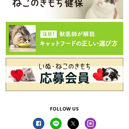
@potepotemomo1
ぜひ覗いてみてくださいね♪
参照／Twitter（
@potepotemomo1
）
文／雨宮カイ
FOLLOW US