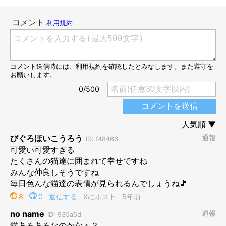
@potepotemomo1