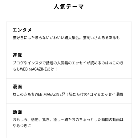
人気テーマ
は、
下からショッカーを狙う姿も！
ジャンプ力がすごいひじき
ちゃんは、このあと下からもショッカーの捕獲に成功していたの
でした。
エンタメ
猫好きにはたまらないかわいい猫大集合。猫飼いさんあるあるも
連載
ブログやインスタで話題の人気猫のエッセイが読めるのはねこのき
もちWEB MAGAZINEだけ！
漫画
ねこのきもちWEB MAGAZINE発！猫だらけの4コマ＆エッセイ漫画
動画
おもしろ、感動、驚き、癒し…猫たちのちょっとした瞬間の動画は
やみつきに！