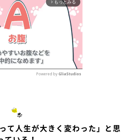
もっとみる
arrow_forward_ios
Powered by 
GliaStudios
M
u
t
e
飼って人生が大きく変わった」と思
っている！