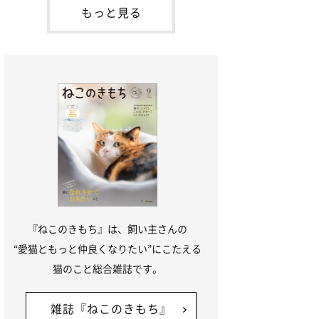
本名：ドミトリー・ドンスコイ）。ドンち
もっと見る
ゃんは、保護猫でした。ドンちゃんが見つ
かったのは、飼い主さんの姉の勤め先の敷
地内でした。ゴミ袋に入れられている
『ねこのきもち』は、飼い主さんの
“愛猫ともっと仲良くなりたい”にこたえる
猫のこと総合雑誌です。
雑誌『ねこのきもち』