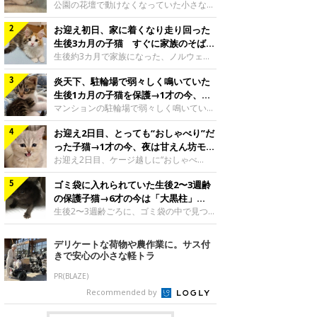
と“姉妹”のような関係に
公園の花壇で動けなくなっていた小さな子
猫。家族に迎えられてから6年、先住猫と
お迎え初日、家に着くなり走り回った
の間には深い絆が育まれていました。保護
当時のティダちゃん。
生後3カ月の子猫 すぐに家族のそばで
@muumuu62197189紹介するのは、
落ち着く姿に「迎えてよかった」
生後約3カ月で家族になった、ノルウェー
X（旧Twitter）ユーザー
ジャンフォレストキャットの子猫。お迎え
@muumuu62197189さんの愛猫・ティダ
炎天下、駐輪場で弱々しく鳴いていた
翌日には、すでに家でくつろぐ様子を見せ
ちゃん（取材時6才）の成長記録です。こ
ていました。お迎え翌日、ベッドでうとう
生後1カ月の子猫を保護→1才の今、筋
ちらは、生後3カ月ごろのティダちゃん。
とするむうちゃんお迎え翌日のむうちゃ
肉質でツンデレなコに成長
マンションの駐輪場で弱々しく鳴いてい
飼い主さんが出会ったのは、夜から大雨に
ん。@umimugi0304紹介するのは、
た、生後1カ月ほどの子猫。家族に迎えら
なると予報されていた日の夕方でした。花
Instagramユーザー@umimugi0304さんの
お迎え2日目、とっても“おしゃべり”だ
れてから1年、体も行動も大きく成長しま
壇で動けずにいた子猫保護したばかりのテ
愛猫・むうちゃん（撮影時、生後約3カ月
した。炎天下の駐輪場で鳴いていた小さな
った子猫→1才の今、夜は甘えん坊モー
ィダちゃん。@muumuu62197189飼い主
／ノルウェージャンフォレストキャッ
子猫保護当時のモモちゃん。@Kingponzu
ドになるコに成長！
お迎え2日目、ケージ越しに“おしゃべ
さんは、公園の
ト）。こちらは、お迎え翌日に撮影された
紹介するのは、X（旧Twitter）ユーザー
り”する姿を見せていた子猫。1才になった
一枚。ゴハンをお腹いっぱい食べたむうち
@Kingponzuさんの愛猫・モモちゃん（取
ゴミ袋に入れられていた生後2〜3週齢
今も見せる愛らしい姿にキュンとします。
ゃんは眠くなり、飼い主さん夫婦のベッド
材時1才）の成長記録です。こちらは、モ
お迎え2日目、ケージ越しに何かを伝える
の保護子猫→6才の今は「大黒柱」
でうとうとし始めたのだとか。飼い主さ
モちゃんが生後1カ月ごろに撮影された一
ももちゃん“おしゃべり”なももちゃん。
に！ 美しい黒猫に成長した姿にグッ
生後2〜3週齢ごろに、ゴミ袋の中で見つか
枚。飼い主さんの自宅マンションの駐輪場
@poocoonyan紹介するのは、Instagram
った小さな命。ミルクから育てられたその
とくる
で鳴いていたところを保護された当時の姿
ユーザー@poocoonyanさんの愛猫・もも
子猫は今、家族に欠かせない存在へと成長
デリケートな荷物や農作業に。サス付
です。子猫時代のモモちゃん。
ちゃん（取材時1才／マンチカン）です。
しました。ゴミ袋の中で見つかった、ミニ
きで安心の小さな軽トラ
@Kingponzuその日は気温が35℃を
こちらの動画は、ももちゃんが生後2カ月
モグラのような子猫よちよち歩きをしてい
を過ぎたころ、お迎え2日目に撮影された
たころの、生後2〜3週齢ごろのドンちゃ
PR(BLAZE)
もの。新しい環境にゆっくり慣れてもらう
ん。@doddou_1今回紹介するのは、
Recommended by
ため、当時はケージの中で過ごしていまし
X（旧Twitter）ユーザー@doddou_1さん
た。鳴いてアピールするももち
の愛猫・ドンちゃん（取材時、推定6才／