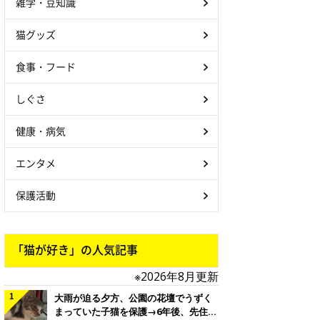
雑学・豆知識
猫グッズ
食事・フード
しぐさ
健康・病気
エンタメ
保護活動
「猫が好き」の人気記事
※2026年8月更新
大雨が迫る夕方、公園の花壇でうずく
まっていた子猫を保護→6年後、先住猫