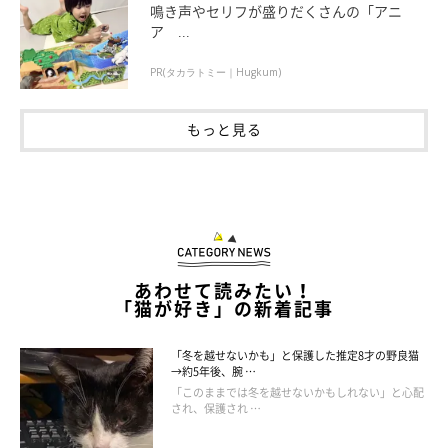
鳴き声やセリフが盛りだくさんの「アニ
ア ...
PR(タカラトミー｜Hugkum)
もっと見る
あわせて読みたい！
「猫が好き」の新着記事
「冬を越せないかも」と保護した推定8才の野良猫
→約5年後、腕 …
「このままでは冬を越せないかもしれない」と心配
され、保護され …