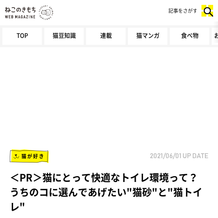
記事をさがす
TOP
猫豆知識
連載
猫マンガ
食べ物
猫が好き
2021/06/01
UP DATE
＜PR＞猫にとって快適なトイレ環境って？
うちのコに選んであげたい"猫砂"と"猫トイ
レ"