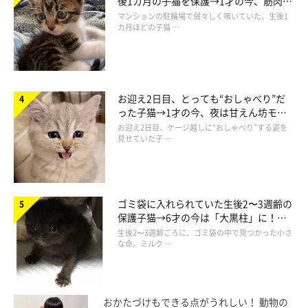
後1カ月の子猫を保護→1才の今、筋肉質
でツンデレなコに成長
マンションの駐輪場で弱々しく鳴いていた、生後1
カ月ほどの子猫 …
お迎え2日目、とっても“おしゃべり”だ
った子猫→1才の今、夜は甘えん坊モー
ドになるコに成長！
お迎え2日目、ケージ越しに“おしゃべり”する姿を
見せていた子 …
ゴミ袋に入れられていた生後2〜3週齢の
保護子猫→6才の今は「大黒柱」に！
美しい黒猫に成長した姿にグッとくる
生後2〜3週齢ごろに、ゴミ袋の中で見つかった小さ
な命。ミルク …
おかたづけもできる点がうれしい！ 動物の