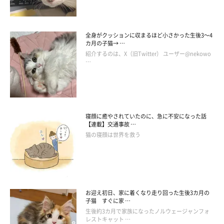
全身がクッションに収まるほど小さかった生後3～4
カ月の子猫→ …
紹介するのは、X（旧Twitter） ユーザー@nekowo
…
寝顔に癒やされていたのに、急に不安になった話
【連載】交通事故 …
猫の寝顔は世界を救う
お迎え初日、家に着くなり走り回った生後3カ月の
子猫 すぐに家 …
生後約3カ月で家族になったノルウェージャンフォ
レストキャット …