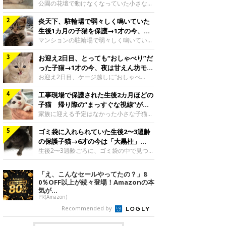
と“姉妹”のような関係に
公園の花壇で動けなくなっていた小さな子
猫。家族に迎えられてから6年、先住猫と
炎天下、駐輪場で弱々しく鳴いていた
の間には深い絆が育まれていました。保護
当時のティダちゃん。
生後1カ月の子猫を保護→1才の今、筋
@muumuu62197189紹介するのは、
肉質でツンデレなコに成長
マンションの駐輪場で弱々しく鳴いてい
X（旧Twitter）ユーザー
た、生後1カ月ほどの子猫。家族に迎えら
@muumuu62197189さんの愛猫・ティダ
お迎え2日目、とっても“おしゃべり”だ
れてから1年、体も行動も大きく成長しま
ちゃん（取材時6才）の成長記録です。こ
した。炎天下の駐輪場で鳴いていた小さな
った子猫→1才の今、夜は甘えん坊モー
ちらは、生後3カ月ごろのティダちゃん。
子猫保護当時のモモちゃん。@Kingponzu
ドになるコに成長！
お迎え2日目、ケージ越しに“おしゃべ
飼い主さんが出会ったのは、夜から大雨に
紹介するのは、X（旧Twitter）ユーザー
り”する姿を見せていた子猫。1才になった
なると予報されていた日の夕方でした。花
@Kingponzuさんの愛猫・モモちゃん（取
工事現場で保護された生後2カ月ほどの
今も見せる愛らしい姿にキュンとします。
壇で動けずにいた子猫保護したばかりのテ
材時1才）の成長記録です。こちらは、モ
お迎え2日目、ケージ越しに何かを伝える
子猫 帰り際の“まっすぐな視線”が忘
ィダちゃん。@muumuu62197189飼い主
モちゃんが生後1カ月ごろに撮影された一
ももちゃん“おしゃべり”なももちゃん。
れられず、家族の一員に
家族に迎える予定はなかった小さな子猫。
さんは、公園の
枚。飼い主さんの自宅マンションの駐輪場
@poocoonyan紹介するのは、Instagram
帰り際に見せた姿が、飼い主さんの心に残
で鳴いていたところを保護された当時の姿
ユーザー@poocoonyanさんの愛猫・もも
ゴミ袋に入れられていた生後2〜3週齢
りました。保護当時の夏目ちゃん。
です。子猫時代のモモちゃん。
ちゃん（取材時1才／マンチカン）です。
@shibainu_rintaro紹介するのは、
の保護子猫→6才の今は「大黒柱」
@Kingponzuその日は気温が35℃を
こちらの動画は、ももちゃんが生後2カ月
Instagramユーザー@shibainu_rintaroさ
に！ 美しい黒猫に成長した姿にグッ
生後2〜3週齢ごろに、ゴミ袋の中で見つか
を過ぎたころ、お迎え2日目に撮影された
んの愛猫・夏目（なつめ）ちゃん（取材時
った小さな命。ミルクから育てられたその
とくる
もの。新しい環境にゆっくり慣れてもらう
3才）。工事現場で親猫とはぐれたとみら
子猫は今、家族に欠かせない存在へと成長
「え、こんなセールやってたの？」8
ため、当時はケージの中で過ごしていまし
れ、保護された当時は生後2カ月ほどだっ
しました。ゴミ袋の中で見つかった、ミニ
0％OFF以上が続々登場！Amazonの本
た。鳴いてアピールするももち
たといいます。新しい飼い主を探すつもり
モグラのような子猫よちよち歩きをしてい
気が...
が……保護されてケージに入っている夏目
たころの、生後2〜3週齢ごろのドンちゃ
PR(Amazon)
ちゃん。@shibainu_rintaro夏目ちゃんを
ん。@doddou_1今回紹介するのは、
Recommended by
保護したのは、以前、飼い主さんの愛猫・
X（旧Twitter）ユーザー@doddou_1さん
ちくわく
の愛猫・ドンちゃん（取材時、推定6才／