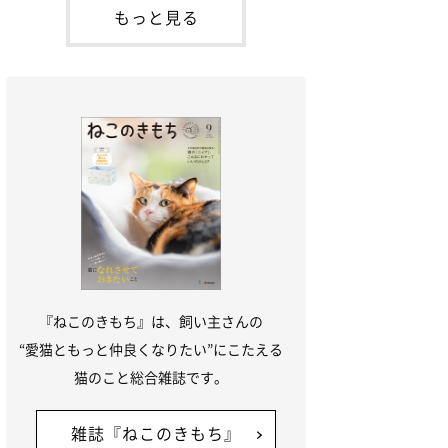
本名：ドミトリー・ドンスコイ）。ドンち
もっと見る
ゃんは、保護猫でした。ドンちゃんが見つ
かったのは、飼い主さんの姉の勤め先の敷
地内でした。ゴミ袋に入れられている
『ねこのきもち』は、飼い主さんの
“愛猫ともっと仲良くなりたい”にこたえる
猫のこと総合雑誌です。
雑誌『ねこのきもち』