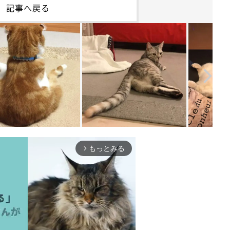
記事へ戻る
もっとみる
arrow_forward_ios