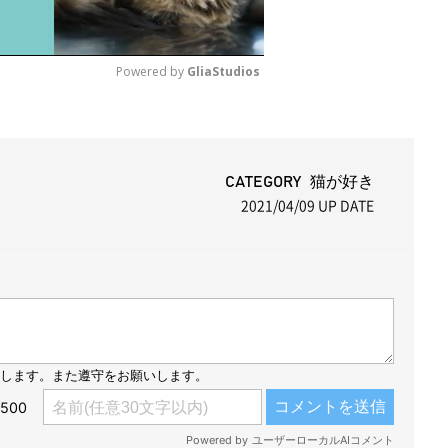
Powered by 
GliaStudios
M
u
t
CATEGORY 猫が好き
2021/04/09
UP DATE
e