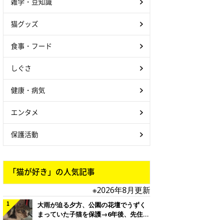
雑学・豆知識
猫グッズ
食事・フード
しぐさ
健康・病気
エンタメ
保護活動
「猫が好き」の人気記事
※2026年8月更新
大雨が迫る夕方、公園の花壇でうずく
まっていた子猫を保護→6年後、先住猫