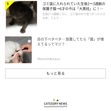
ゴミ袋に入れられていた生後2〜3週齢の
保護子猫→6才の今は「大黒柱」に！
美しい黒猫に成長した姿にグッとくる
生後2〜3週齢ごろに、ゴミ袋の中で見つかった小さ
な命。ミルク …
目の下ベタベタ… 放置してたら「菌」が増
えてるってマジ？
PR(AIGATE株式会社)
もっと見る