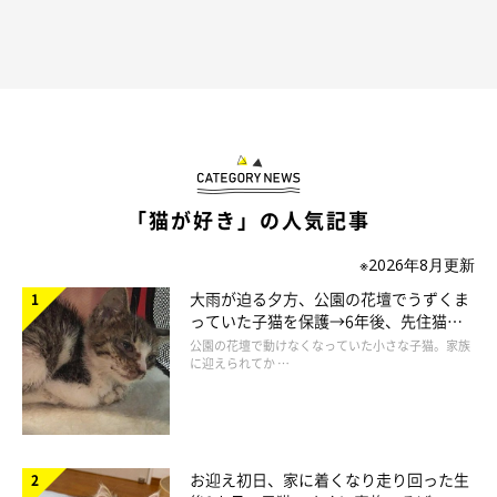
「猫が好き」の人気記事
※2026年8月更新
大雨が迫る夕方、公園の花壇でうずくま
っていた子猫を保護→6年後、先住猫
と“姉妹”のような関係に
公園の花壇で動けなくなっていた小さな子猫。家族
に迎えられてか …
お迎え初日、家に着くなり走り回った生