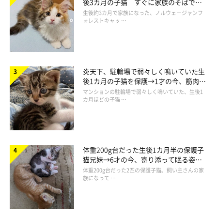
後3カ月の子猫 すぐに家族のそばで落
ち着く姿に「迎えてよかった」
生後約3カ月で家族になった、ノルウェージャンフ
ォレストキャッ …
炎天下、駐輪場で弱々しく鳴いていた生
後1カ月の子猫を保護→1才の今、筋肉質
でツンデレなコに成長
マンションの駐輪場で弱々しく鳴いていた、生後1
カ月ほどの子猫 …
体重200g台だった生後1カ月半の保護子
猫兄妹→6才の今、寄り添って眠る姿に
ほっこり！
体重200g台だった2匹の保護子猫。飼い主さんの家
族になって …