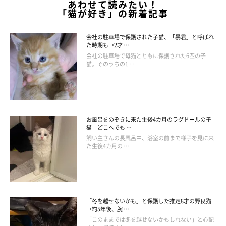
あわせて読みたい！
「猫が好き」の新着記事
会社の駐車場で保護された子猫、「暴君」と呼ばれ
た時期も→2才 …
会社の駐車場で母猫とともに保護された6匹の子
猫。そのうちの1 …
お風呂をのぞきに来た生後4カ月のラグドールの子
猫 どこへでも …
飼い主さんの長風呂中、浴室の前まで様子を見に来
た生後4カ月の …
「冬を越せないかも」と保護した推定8才の野良猫
→約5年後、腕 …
「このままでは冬を越せないかもしれない」と心配