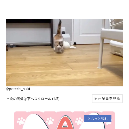
@potechi_nikki
元記事を見る
▼
次の画像は下へスクロール (1/5)
▶
もっと読む
arrow_forward_ios