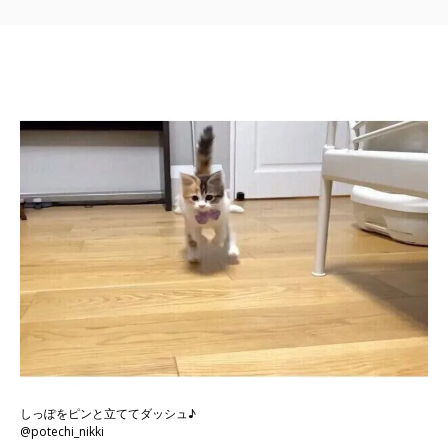
しっぽをピンと立ててダッシュ♪
@potechi_nikki