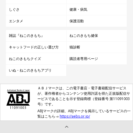
しぐさ
健康・病気
エンタメ
保護活動
雑誌『ねこのきもち』
ねこのきもち健保
キャットフードの正しい選び方
猫診断
ねこのきもちクイズ
購読者専用ページ
いぬ・ねこのきもちアプリ
ＡＢＪマークは、この電子書店・電子書籍配信サービス
が、著作権者からコンテンツ使用許諾を得た正規版配信サ
ービスであることを示す登録商標（登録番号 第11091003
号）です。
ABJマークの詳細、ABJマークを掲示しているサービスの一
覧はこちら→
https://aebs.or.jp/