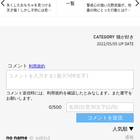
一覧
失くしたおもちゃを見つける
警戒心の強い元野良猫が、地
天才猫！しかし子供には悲し
震の時にとった行動とは!?
い結末が待ち受けていた【連
【連載】交通事故にあった猫
載】交通事故にあった猫を拾
を拾いました#64
いました#62
CATEGORY 猫が好き
2022/05/05
UP DATE