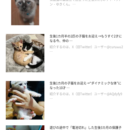
ン・ゆきくん。 …
生後1カ月半の2匹の子猫をお迎え→もうすぐ2才に
なる今、仲の …
紹介するのは、X（旧Twitter）ユーザー@curumu2
…
生後1カ月の子猫をお迎え→“ダイナミックな体”に
なった10才 …
紹介するのは、X（旧Twitter）ユーザー@AQdyfy9
…
遊びの途中で「電池切れ」した生後3カ月の保護子