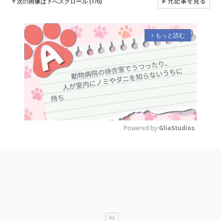
元記事を見る
▼
次の画像は下へスクロール (1/6)
▶
もっと読む
arrow_forward_ios
Powered by 
GliaStudios
M
u
t
e