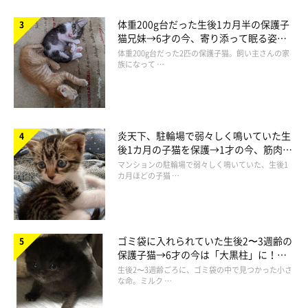
体重200g台だった生後1カ月半の保護子
猫兄妹→6才の今、寄り添って眠る姿に
ほっこり！
体重200g台だった2匹の保護子猫。飼い主さんの家
族になって …
炎天下、駐輪場で弱々しく鳴いていた生
後1カ月の子猫を保護→1才の今、筋肉質
でツンデレなコに成長
マンションの駐輪場で弱々しく鳴いていた、生後1
カ月ほどの子猫 …
ゴミ袋に入れられていた生後2〜3週齢の
保護子猫→6才の今は「大黒柱」に！
美しい黒猫に成長した姿にグッとくる
生後2〜3週齢ごろに、ゴミ袋の中で見つかった小さ
な命。ミルク …