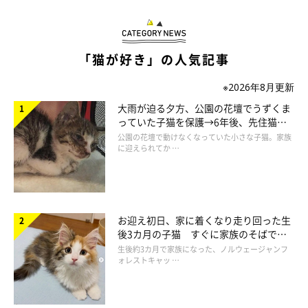
「猫が好き」の人気記事
※2026年8月更新
大雨が迫る夕方、公園の花壇でうずくま
っていた子猫を保護→6年後、先住猫
と“姉妹”のような関係に
公園の花壇で動けなくなっていた小さな子猫。家族
に迎えられてか …
お迎え初日、家に着くなり走り回った生
後3カ月の子猫 すぐに家族のそばで落
ち着く姿に「迎えてよかった」
生後約3カ月で家族になった、ノルウェージャンフ
ォレストキャッ …