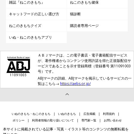
雑誌『ねこのきもち』
ねこのきもち健保
キャットフードの正しい選び方
猫診断
ねこのきもちクイズ
購読者専用ページ
いぬ・ねこのきもちアプリ
ＡＢＪマークは、この電子書店・電子書籍配信サービス
が、著作権者からコンテンツ使用許諾を得た正規版配信サ
ービスであることを示す登録商標（登録番号 第11091003
号）です。
ABJマークの詳細、ABJマークを掲示しているサービスの一
覧はこちら→
https://aebs.or.jp/
いぬのきもち・ねこのきもち
いぬのきもち
広告掲載
利用規約
ポリシー
利用者情報の取り扱いについて
専門家一覧
お問い合わせ
本サイトに掲載されている記事・写真・イラスト等のコンテンツの無断転載を