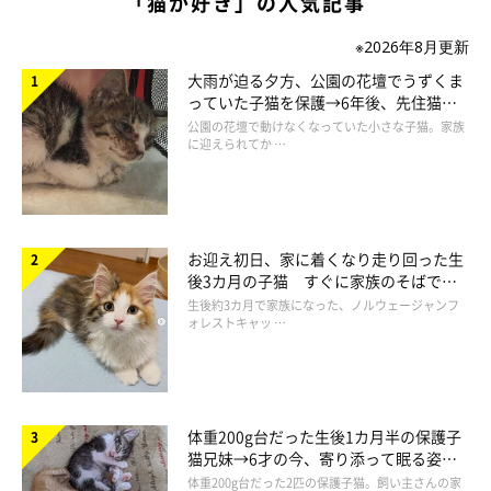
「猫が好き」の人気記事
※2026年8月更新
大雨が迫る夕方、公園の花壇でうずくま
っていた子猫を保護→6年後、先住猫
と“姉妹”のような関係に
公園の花壇で動けなくなっていた小さな子猫。家族
に迎えられてか …
お迎え初日、家に着くなり走り回った生
後3カ月の子猫 すぐに家族のそばで落
ち着く姿に「迎えてよかった」
生後約3カ月で家族になった、ノルウェージャンフ
ォレストキャッ …
体重200g台だった生後1カ月半の保護子
猫兄妹→6才の今、寄り添って眠る姿に
ほっこり！
体重200g台だった2匹の保護子猫。飼い主さんの家