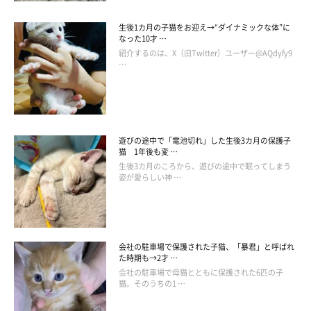
生後1カ月の子猫をお迎え→“ダイナミックな体”に
なった10才 …
紹介するのは、X（旧Twitter）ユーザー@AQdyfy9
…
遊びの途中で「電池切れ」した生後3カ月の保護子
猫 1年後も変 …
生後3カ月のころから、遊びの途中で眠ってしまう
姿が愛らしい神 …
会社の駐車場で保護された子猫、「暴君」と呼ばれ
た時期も→2才 …
会社の駐車場で母猫とともに保護された6匹の子
猫。そのうちの1 …