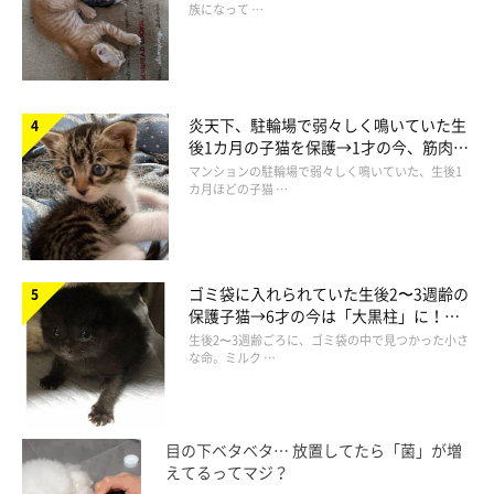
族になって …
炎天下、駐輪場で弱々しく鳴いていた生
後1カ月の子猫を保護→1才の今、筋肉質
でツンデレなコに成長
マンションの駐輪場で弱々しく鳴いていた、生後1
カ月ほどの子猫 …
ゴミ袋に入れられていた生後2〜3週齢の
保護子猫→6才の今は「大黒柱」に！
美しい黒猫に成長した姿にグッとくる
生後2〜3週齢ごろに、ゴミ袋の中で見つかった小さ
な命。ミルク …
目の下ベタベタ… 放置してたら「菌」が増
えてるってマジ？