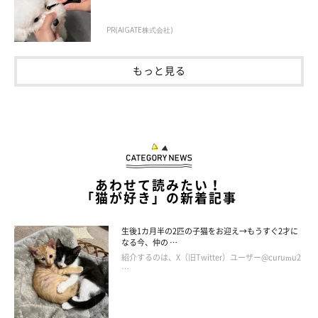
PR(AIGATE株式会社)
もっと見る
あわせて読みたい！
「猫が好き」の新着記事
生後1カ月半の2匹の子猫をお迎え→もうすぐ2才に
なる今、仲の …
紹介するのは、X（旧Twitter）ユーザー@curumu2
…