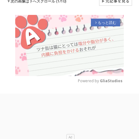
元記事を見る
▼
次の画像は下へスクロール (1/10)
▶
もっと読む
arrow_forward_ios
Powered by 
GliaStudios
M
u
t
e