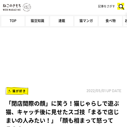
記事をさがす
TOP
猫豆知識
連載
猫マンガ
食べ物
猫が好き
2022/05/01
UP DATE
「閉店間際の顔」に笑う！猫じゃらしで遊ぶ
猫、キャッチ後に見せたスゴ技「まるで店じ
まいの人みたい！」「顔も相まって怒って