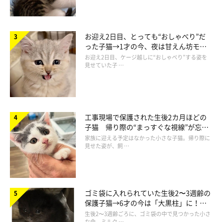
お迎え2日目、とっても“おしゃべり”だ
った子猫→1才の今、夜は甘えん坊モー
ドになるコに成長！
お迎え2日目、ケージ越しに“おしゃべり”する姿を
見せていた子 …
工事現場で保護された生後2カ月ほどの
子猫 帰り際の“まっすぐな視線”が忘れ
られず、家族の一員に
家族に迎える予定はなかった小さな子猫。帰り際に
見せた姿が、飼 …
ゴミ袋に入れられていた生後2〜3週齢の
保護子猫→6才の今は「大黒柱」に！
美しい黒猫に成長した姿にグッとくる
生後2〜3週齢ごろに、ゴミ袋の中で見つかった小さ
な命。ミルク …