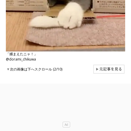
「捕まえたニャ！」
@dorami_chikuwa
元記事を見る
▼
次の画像は下へスクロール (2/10)
▶