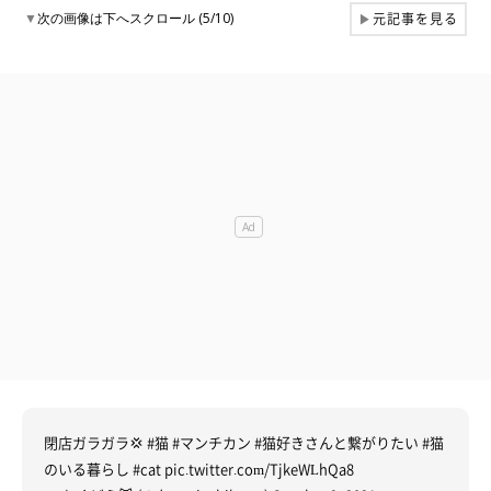
元記事を見る
▼
次の画像は下へスクロール (5/10)
▶
閉店ガラガラ💢
#猫
#マンチカン
#猫好きさんと繋がりたい
#猫
のいる暮らし
#cat
pic.twitter.com/TjkeWLhQa8