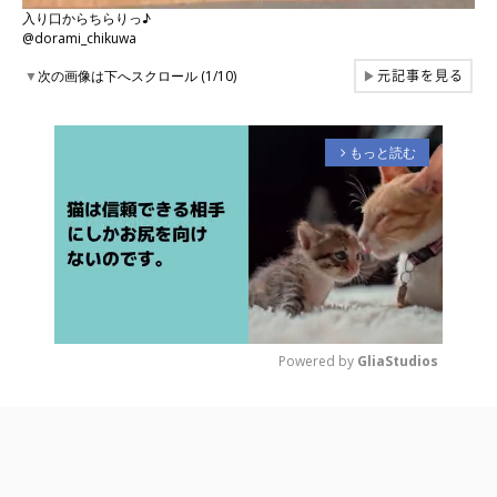
入り口からちらりっ♪
@dorami_chikuwa
元記事を見る
▼
次の画像は下へスクロール (1/10)
▶
もっと読む
arrow_forward_ios
Powered by 
GliaStudios
M
u
t
e