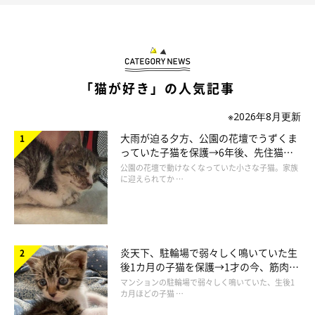
「猫が好き」の人気記事
※2026年8月更新
大雨が迫る夕方、公園の花壇でうずくま
っていた子猫を保護→6年後、先住猫
と“姉妹”のような関係に
公園の花壇で動けなくなっていた小さな子猫。家族
に迎えられてか …
炎天下、駐輪場で弱々しく鳴いていた生
後1カ月の子猫を保護→1才の今、筋肉質
でツンデレなコに成長
マンションの駐輪場で弱々しく鳴いていた、生後1
カ月ほどの子猫 …