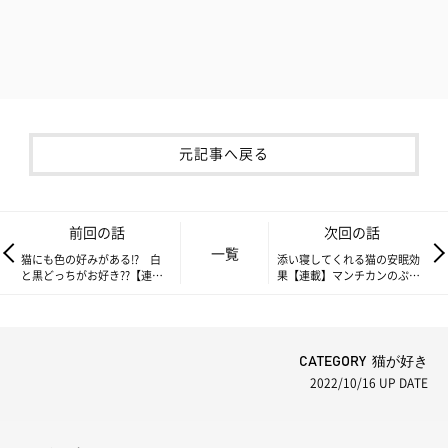
元記事へ戻る
前回の話
次回の話
一覧
猫にも色の好みがある!? 白
添い寝してくれる猫の安眠効
と黒どっちがお好き??【連
果【連載】マンチカンのぷー
載】マンチカンのぷーちゃん
ちゃん#215
#213
CATEGORY 猫が好き
2022/10/16
UP DATE