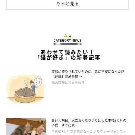
もっと見る
あわせて読みたい！
「猫が好き」の新着記事
寝顔に癒やされていたのに、急に不安になった話
【連載】交通事故 …
猫の寝顔は世界を救う
お迎え初日、家に着くなり走り回った生後3カ月の
子猫 すぐに家 …
生後約3カ月で家族になったノルウェージャンフォ