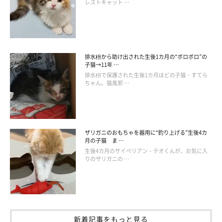
レストキャット …
排水枡から助け出された生後1カ月の“ボロボロ”の
子猫→11年 …
排水枡で保護された生後1カ月ほどの子猫・すてら
ちゃん。猫風邪 …
ザリガニのおもちゃを器用に“釣り上げる”生後4カ
月の子猫 ま …
生後4カ月のサイベリアン・テオくんが、お気に入
りのザリガニの …
新着記事をもっと見る