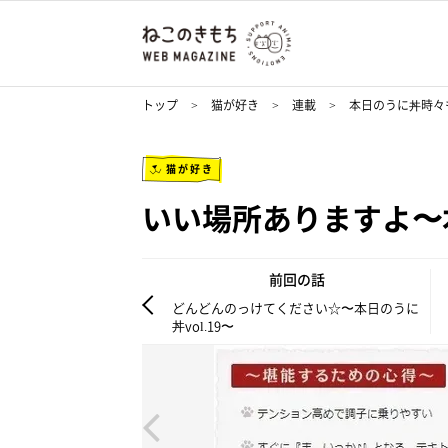
トップ
猫が好き
連載
本日のうに丼時々
猫が好き
いい場所ありますよ〜本
前回の話
どんどんのっけてください☆〜本日のうに
丼vol.19〜