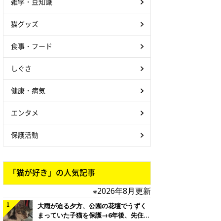
雑学・豆知識
猫グッズ
食事・フード
しぐさ
健康・病気
エンタメ
保護活動
「猫が好き」の人気記事
※2026年8月更新
大雨が迫る夕方、公園の花壇でうずく
まっていた子猫を保護→6年後、先住猫