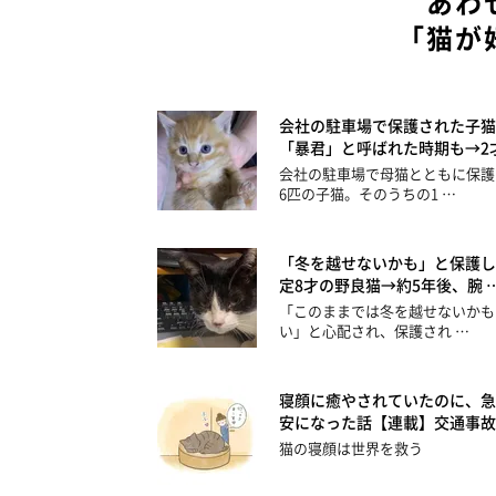
あわ
「猫が
会社の駐車場で保護された子猫
「暴君」と呼ばれた時期も→2才
会社の駐車場で母猫とともに保護
6匹の子猫。そのうちの1 …
「冬を越せないかも」と保護し
定8才の野良猫→約5年後、腕 
「このままでは冬を越せないかも
い」と心配され、保護され …
寝顔に癒やされていたのに、急
安になった話【連載】交通事故
猫の寝顔は世界を救う