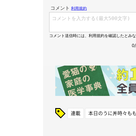
連載
本日のうに丼時々も