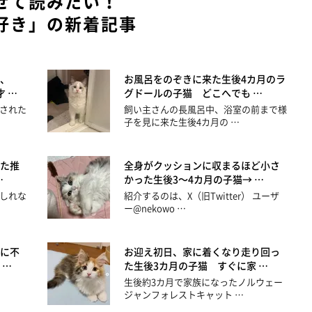
せて読みたい！
好き」の新着記事
、
お風呂をのぞきに来た生後4カ月のラ
 …
グドールの子猫 どこへでも …
された
飼い主さんの長風呂中、浴室の前まで様
子を見に来た生後4カ月の …
た推
全身がクッションに収まるほど小さ
…
かった生後3～4カ月の子猫→ …
しれな
紹介するのは、X（旧Twitter） ユーザ
ー@nekowo …
に不
お迎え初日、家に着くなり走り回っ
 …
た生後3カ月の子猫 すぐに家 …
生後約3カ月で家族になったノルウェー
ジャンフォレストキャット …