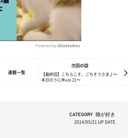
Powered by 
GliaStudios
M
次回の話
u
連載一覧
【最終回】こちらこそ、ごちそうさま♪〜
本日のうに丼vol.21〜
t
e
CATEGORY 猫が好き
2014/05/21
UP DATE