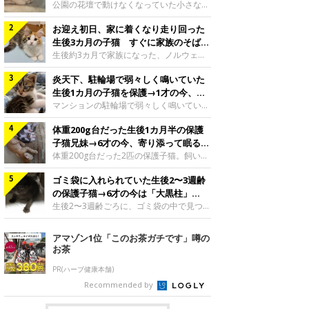
と“姉妹”のような関係に
公園の花壇で動けなくなっていた小さな子
猫。家族に迎えられてから6年、先住猫と
お迎え初日、家に着くなり走り回った
の間には深い絆が育まれていました。保護
当時のティダちゃん。
生後3カ月の子猫 すぐに家族のそばで
@muumuu62197189紹介するのは、
落ち着く姿に「迎えてよかった」
生後約3カ月で家族になった、ノルウェー
X（旧Twitter）ユーザー
ジャンフォレストキャットの子猫。お迎え
@muumuu62197189さんの愛猫・ティダ
炎天下、駐輪場で弱々しく鳴いていた
翌日には、すでに家でくつろぐ様子を見せ
ちゃん（取材時6才）の成長記録です。こ
ていました。お迎え翌日、ベッドでうとう
生後1カ月の子猫を保護→1才の今、筋
ちらは、生後3カ月ごろのティダちゃん。
とするむうちゃんお迎え翌日のむうちゃ
肉質でツンデレなコに成長
マンションの駐輪場で弱々しく鳴いてい
飼い主さんが出会ったのは、夜から大雨に
ん。@umimugi0304紹介するのは、
た、生後1カ月ほどの子猫。家族に迎えら
なると予報されていた日の夕方でした。花
Instagramユーザー@umimugi0304さんの
体重200g台だった生後1カ月半の保護
れてから1年、体も行動も大きく成長しま
壇で動けずにいた子猫保護したばかりのテ
愛猫・むうちゃん（撮影時、生後約3カ月
した。炎天下の駐輪場で鳴いていた小さな
子猫兄妹→6才の今、寄り添って眠る姿
ィダちゃん。@muumuu62197189飼い主
／ノルウェージャンフォレストキャッ
子猫保護当時のモモちゃん。@Kingponzu
にほっこり！
体重200g台だった2匹の保護子猫。飼い主
さんは、公園の
ト）。こちらは、お迎え翌日に撮影された
紹介するのは、X（旧Twitter）ユーザー
さんの家族になってから6年、ともに成長
一枚。ゴハンをお腹いっぱい食べたむうち
@Kingponzuさんの愛猫・モモちゃん（取
ゴミ袋に入れられていた生後2〜3週齢
するなかで、2匹の関係にも少しずつ変化
ゃんは眠くなり、飼い主さん夫婦のベッド
材時1才）の成長記録です。こちらは、モ
が見られました。家族になったばかりの小
の保護子猫→6才の今は「大黒柱」
でうとうとし始めたのだとか。飼い主さ
モちゃんが生後1カ月ごろに撮影された一
さな兄妹猫（写真上から）妹猫・てんちゃ
に！ 美しい黒猫に成長した姿にグッ
生後2〜3週齢ごろに、ゴミ袋の中で見つか
枚。飼い主さんの自宅マンションの駐輪場
ん、兄猫・ラムくん。@ten_ramu紹介す
った小さな命。ミルクから育てられたその
とくる
で鳴いていたところを保護された当時の姿
るのは、X（旧Twitter）ユーザー
子猫は今、家族に欠かせない存在へと成長
アマゾン1位「このお茶ガチです」噂の
です。子猫時代のモモちゃん。
@ten_ramuさんの愛猫・ラムくんとてん
しました。ゴミ袋の中で見つかった、ミニ
お茶
@Kingponzuその日は気温が35℃を
ちゃん（ともに取材時6才）の成長記録で
モグラのような子猫よちよち歩きをしてい
す。この写真は、お迎えして間もない生後
たころの、生後2〜3週齢ごろのドンちゃ
PR(ハーブ健康本舗)
1カ月半ごろの2匹。当時、ラムくんは260
ん。@doddou_1今回紹介するのは、
Recommended by
グラム、てんちゃんは209グラムと、どち
X（旧Twitter）ユーザー@doddou_1さん
らもとても小さな体でした。2匹
の愛猫・ドンちゃん（取材時、推定6才／