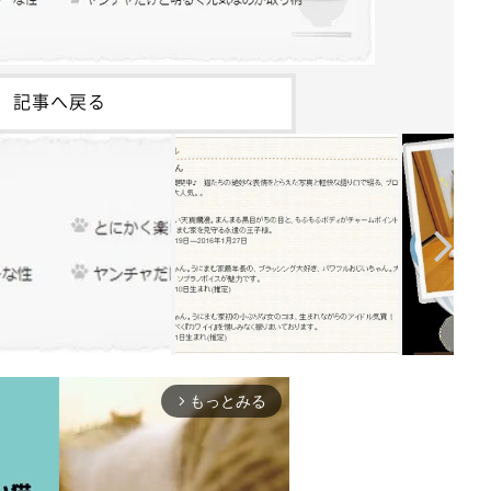
記事へ戻る
もっとみる
arrow_forward_ios