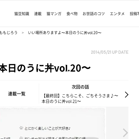
猫豆知識
連載
猫マンガ
食べ物
お世話のコツ
エンタメ
投稿
ももじろう
いい場所ありますよ〜本日のうに丼vol.20〜
2014/05/21
UP DATE
日のうに丼vol.20〜
次回の話
連載一覧
【最終回】こちらこそ、ごちそうさま♪〜
本日のうに丼vol.21〜