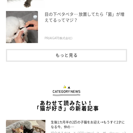
目の下ベタベタ… 放置してたら「菌」が増
えてるってマジ？
PR(AIGATE株式会社)
もっと見る
あわせて読みたい！
「猫が好き」の新着記事
生後1カ月半の2匹の子猫をお迎え→もうすぐ2才に
なる今、仲の …