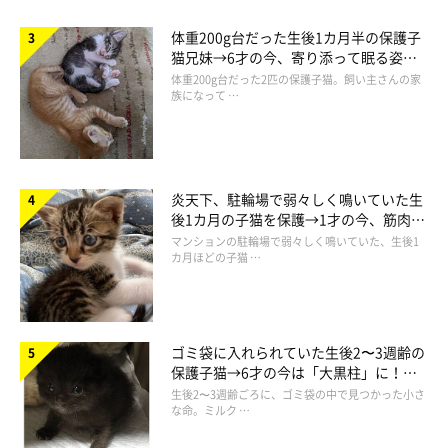
体重200g台だった生後1カ月半の保護子
猫兄妹→6才の今、寄り添って眠る姿に
ほっこり！
体重200g台だった2匹の保護子猫。飼い主さんの家
族になって …
炎天下、駐輪場で弱々しく鳴いていた生
後1カ月の子猫を保護→1才の今、筋肉質
でツンデレなコに成長
マンションの駐輪場で弱々しく鳴いていた、生後1
カ月ほどの子猫 …
ゴミ袋に入れられていた生後2〜3週齢の
保護子猫→6才の今は「大黒柱」に！
美しい黒猫に成長した姿にグッとくる
生後2〜3週齢ごろに、ゴミ袋の中で見つかった小さ
な命。ミルク …