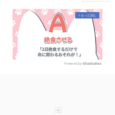
もっと読む
arrow_forward_ios
Powered by 
GliaStudios
M
u
t
e