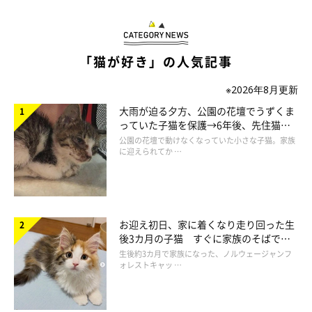
「猫が好き」の人気記事
※2026年8月更新
大雨が迫る夕方、公園の花壇でうずくま
っていた子猫を保護→6年後、先住猫
と“姉妹”のような関係に
公園の花壇で動けなくなっていた小さな子猫。家族
に迎えられてか …
お迎え初日、家に着くなり走り回った生
後3カ月の子猫 すぐに家族のそばで落
ち着く姿に「迎えてよかった」
生後約3カ月で家族になった、ノルウェージャンフ
ォレストキャッ …