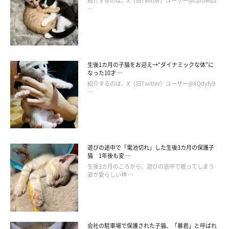
紹介するのは、X（旧Twitter）ユーザー@curumu2
…
生後1カ月の子猫をお迎え→“ダイナミックな体”に
なった10才 …
紹介するのは、X（旧Twitter）ユーザー@AQdyfy9
…
遊びの途中で「電池切れ」した生後3カ月の保護子
猫 1年後も変 …
生後3カ月のころから、遊びの途中で眠ってしまう
姿が愛らしい神 …
会社の駐車場で保護された子猫、「暴君」と呼ばれ