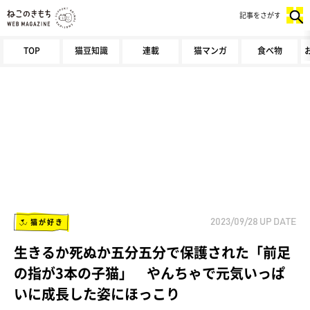
記事をさがす
TOP
猫豆知識
連載
猫マンガ
食べ物
猫が好き
2023/09/28
UP DATE
生きるか死ぬか五分五分で保護された「前足
の指が3本の子猫」 やんちゃで元気いっぱ
いに成長した姿にほっこり