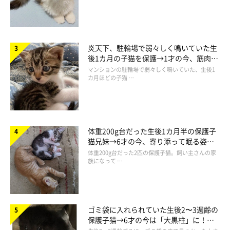
炎天下、駐輪場で弱々しく鳴いていた生
後1カ月の子猫を保護→1才の今、筋肉質
でツンデレなコに成長
マンションの駐輪場で弱々しく鳴いていた、生後1
カ月ほどの子猫 …
体重200g台だった生後1カ月半の保護子
猫兄妹→6才の今、寄り添って眠る姿に
ほっこり！
体重200g台だった2匹の保護子猫。飼い主さんの家
族になって …
ゴミ袋に入れられていた生後2〜3週齢の
保護子猫→6才の今は「大黒柱」に！
美しい黒猫に成長した姿にグッとくる