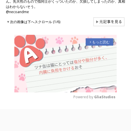
ん。先天性のもので指同士がくっついたのか、欠損してしまったのか、真相
はわからないそう。
@necoandme
元記事を見る
▼
次の画像は下へスクロール (1/6)
▶
もっと読む
arrow_forward_ios
Powered by 
GliaStudios
M
u
t
e