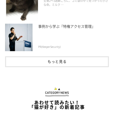
生後2〜3週齢ごろに、ゴミ袋の中で見つかった小さ
な命。ミルク …
事例から学ぶ『特権アクセス管理』
PR(KeeperSecurity)
もっと見る
あわせて読みたい！
「猫が好き」の新着記事