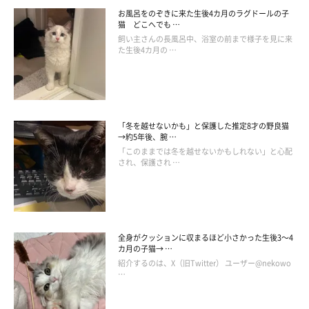
お風呂をのぞきに来た生後4カ月のラグドールの子
猫 どこへでも …
飼い主さんの長風呂中、浴室の前まで様子を見に来
た生後4カ月の …
「冬を越せないかも」と保護した推定8才の野良猫
→約5年後、腕 …
「このままでは冬を越せないかもしれない」と心配
され、保護され …
全身がクッションに収まるほど小さかった生後3～4
カ月の子猫→ …
紹介するのは、X（旧Twitter） ユーザー@nekowo
…