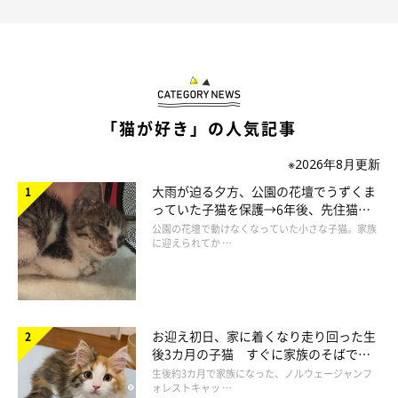
「猫が好き」の人気記事
※2026年8月更新
大雨が迫る夕方、公園の花壇でうずくま
っていた子猫を保護→6年後、先住猫
と“姉妹”のような関係に
公園の花壇で動けなくなっていた小さな子猫。家族
に迎えられてか …
お迎え初日、家に着くなり走り回った生
後3カ月の子猫 すぐに家族のそばで落
ち着く姿に「迎えてよかった」
生後約3カ月で家族になった、ノルウェージャンフ
ォレストキャッ …