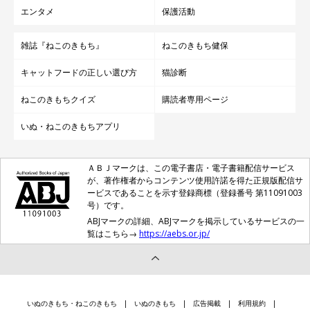
エンタメ
保護活動
雑誌『ねこのきもち』
ねこのきもち健保
キャットフードの正しい選び方
猫診断
ねこのきもちクイズ
購読者専用ページ
いぬ・ねこのきもちアプリ
ＡＢＪマークは、この電子書店・電子書籍配信サービス
が、著作権者からコンテンツ使用許諾を得た正規版配信サ
ービスであることを示す登録商標（登録番号 第11091003
号）です。
ABJマークの詳細、ABJマークを掲示しているサービスの一
覧はこちら→
https://aebs.or.jp/
いぬのきもち・ねこのきもち
いぬのきもち
広告掲載
利用規約