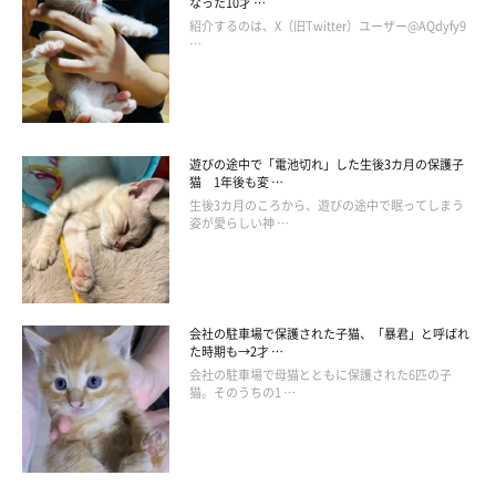
なった10才 …
紹介するのは、X（旧Twitter）ユーザー@AQdyfy9
…
遊びの途中で「電池切れ」した生後3カ月の保護子
猫 1年後も変 …
生後3カ月のころから、遊びの途中で眠ってしまう
姿が愛らしい神 …
会社の駐車場で保護された子猫、「暴君」と呼ばれ
た時期も→2才 …
会社の駐車場で母猫とともに保護された6匹の子
猫。そのうちの1 …