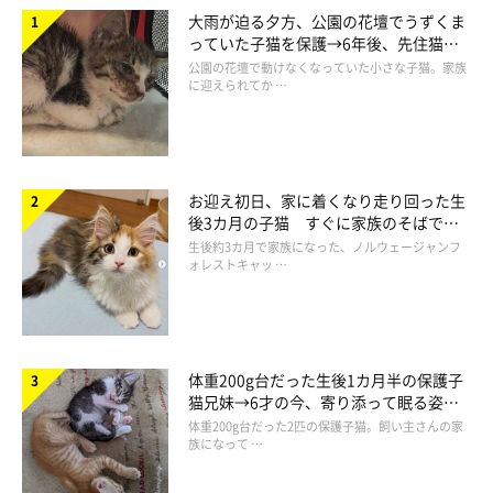
大雨が迫る夕方、公園の花壇でうずくま
っていた子猫を保護→6年後、先住猫
と“姉妹”のような関係に
公園の花壇で動けなくなっていた小さな子猫。家族
に迎えられてか …
お迎え初日、家に着くなり走り回った生
後3カ月の子猫 すぐに家族のそばで落
ち着く姿に「迎えてよかった」
生後約3カ月で家族になった、ノルウェージャンフ
ォレストキャッ …
体重200g台だった生後1カ月半の保護子
猫兄妹→6才の今、寄り添って眠る姿に
ほっこり！
体重200g台だった2匹の保護子猫。飼い主さんの家
族になって …