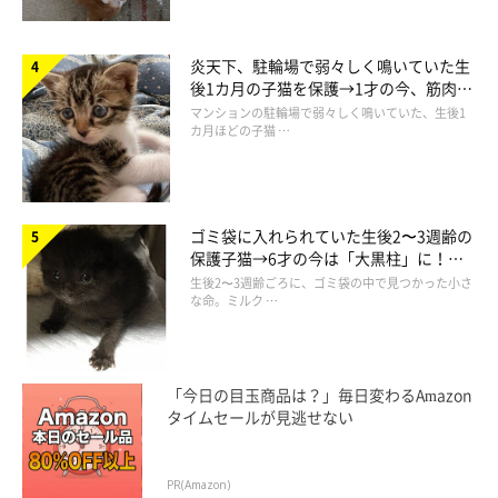
炎天下、駐輪場で弱々しく鳴いていた生
後1カ月の子猫を保護→1才の今、筋肉質
でツンデレなコに成長
マンションの駐輪場で弱々しく鳴いていた、生後1
カ月ほどの子猫 …
ゴミ袋に入れられていた生後2〜3週齢の
保護子猫→6才の今は「大黒柱」に！
美しい黒猫に成長した姿にグッとくる
生後2〜3週齢ごろに、ゴミ袋の中で見つかった小さ
な命。ミルク …
「今日の目玉商品は？」毎日変わるAmazon
タイムセールが見逃せない
PR(Amazon)