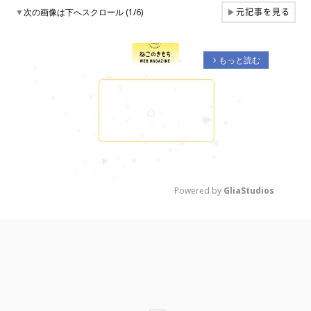
元記事を見る
▼
次の画像は下へスクロール (1/6)
▶
もっと読む
arrow_forward_ios
Powered by 
GliaStudios
M
u
t
e