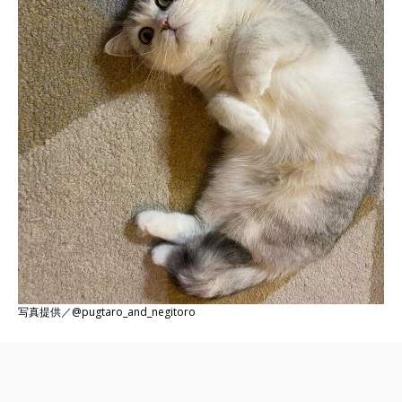
写真提供／@pugtaro_and_negitoro