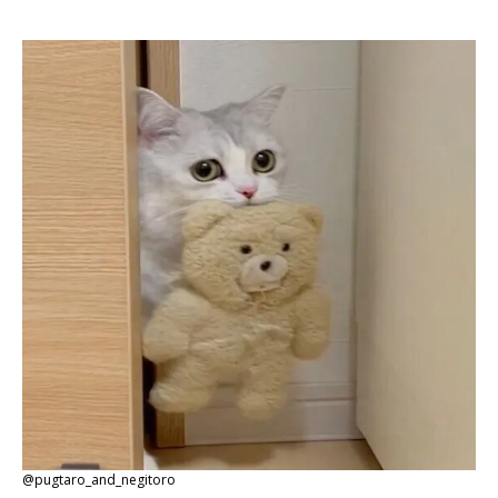
@pugtaro_and_negitoro