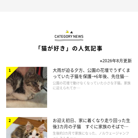
「猫が好き」の人気記事
※2026年8月更新
大雨が迫る夕方、公園の花壇でうずくま
っていた子猫を保護→6年後、先住猫
と“姉妹”のような関係に
公園の花壇で動けなくなっていた小さな子猫。家族
に迎えられてか …
お迎え初日、家に着くなり走り回った生
後3カ月の子猫 すぐに家族のそばで落
ち着く姿に「迎えてよかった」
生後約3カ月で家族になった、ノルウェージャンフ