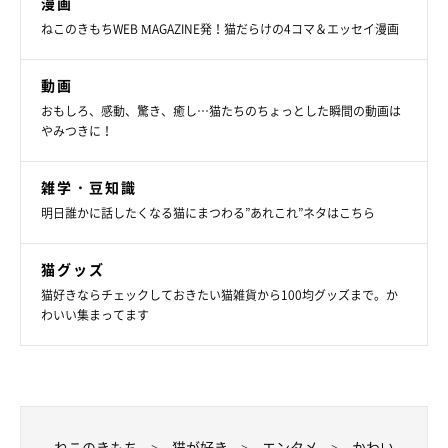
漫画
ねこのきもちWEB MAGAZINE発！猫だらけの4コマ＆エッセイ漫画
動画
おもしろ、感動、驚き、癒し…猫たちのちょっとした瞬間の動画は
やみつきに！
雑学・豆知識
明日誰かに話したくなる猫にまつわる”あれこれ”ネタはこちら
猫グッズ
猫好きならチェックしておきたい猫雑貨から100均グッズまで。か
わいい集まってます
ねこのきもち
猫が好き
エンタメ
かわい