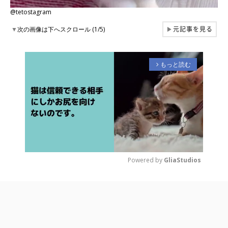
@tetostagram
元記事を見る
▼
次の画像は下へスクロール (1/5)
▶
もっと読む
arrow_forward_ios
Powered by 
GliaStudios
M
u
t
e