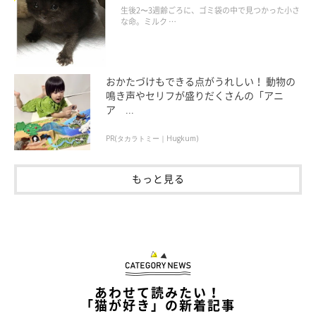
美しい黒猫に成長した姿にグッとくる
生後2〜3週齢ごろに、ゴミ袋の中で見つかった小さ
な命。ミルク …
おかたづけもできる点がうれしい！ 動物の
鳴き声やセリフが盛りだくさんの「アニ
ア ...
PR(タカラトミー｜Hugkum)
もっと見る
あわせて読みたい！
「猫が好き」の新着記事