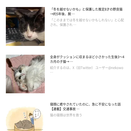
「冬を越せないかも」と保護した推定8才の野良猫
→約5年後、腕 …
「このままでは冬を越せないかもしれない」と心配
され、保護され …
全身がクッションに収まるほど小さかった生後3～4
カ月の子猫→ …
紹介するのは、X（旧Twitter） ユーザー@nekowo
…
寝顔に癒やされていたのに、急に不安になった話
【連載】交通事故 …
猫の寝顔は世界を救う