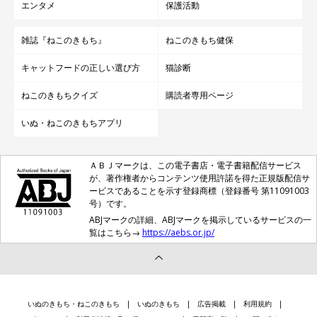
エンタメ
保護活動
雑誌『ねこのきもち』
ねこのきもち健保
キャットフードの正しい選び方
猫診断
ねこのきもちクイズ
購読者専用ページ
いぬ・ねこのきもちアプリ
ＡＢＪマークは、この電子書店・電子書籍配信サービス
が、著作権者からコンテンツ使用許諾を得た正規版配信サ
ービスであることを示す登録商標（登録番号 第11091003
号）です。
ABJマークの詳細、ABJマークを掲示しているサービスの一
覧はこちら→
https://aebs.or.jp/
いぬのきもち・ねこのきもち
いぬのきもち
広告掲載
利用規約