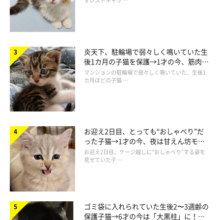
ォレストキャッ …
炎天下、駐輪場で弱々しく鳴いていた生
後1カ月の子猫を保護→1才の今、筋肉質
でツンデレなコに成長
マンションの駐輪場で弱々しく鳴いていた、生後1
カ月ほどの子猫 …
お迎え2日目、とっても“おしゃべり”だ
った子猫→1才の今、夜は甘えん坊モー
ドになるコに成長！
お迎え2日目、ケージ越しに“おしゃべり”する姿を
見せていた子 …
ゴミ袋に入れられていた生後2〜3週齢の
保護子猫→6才の今は「大黒柱」に！