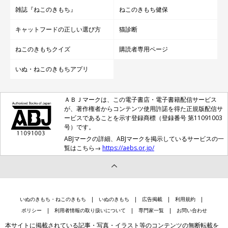
雑誌『ねこのきもち』
ねこのきもち健保
キャットフードの正しい選び方
猫診断
ねこのきもちクイズ
購読者専用ページ
いぬ・ねこのきもちアプリ
ＡＢＪマークは、この電子書店・電子書籍配信サービス
が、著作権者からコンテンツ使用許諾を得た正規版配信サ
ービスであることを示す登録商標（登録番号 第11091003
号）です。
ABJマークの詳細、ABJマークを掲示しているサービスの一
覧はこちら→
https://aebs.or.jp/
いぬのきもち・ねこのきもち
いぬのきもち
広告掲載
利用規約
ポリシー
利用者情報の取り扱いについて
専門家一覧
お問い合わせ
本サイトに掲載されている記事・写真・イラスト等のコンテンツの無断転載を