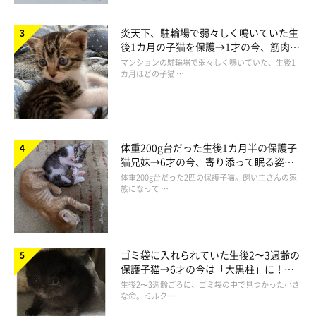
炎天下、駐輪場で弱々しく鳴いていた生
後1カ月の子猫を保護→1才の今、筋肉質
でツンデレなコに成長
マンションの駐輪場で弱々しく鳴いていた、生後1
カ月ほどの子猫 …
体重200g台だった生後1カ月半の保護子
猫兄妹→6才の今、寄り添って眠る姿に
ほっこり！
体重200g台だった2匹の保護子猫。飼い主さんの家
族になって …
ゴミ袋に入れられていた生後2〜3週齢の
保護子猫→6才の今は「大黒柱」に！
美しい黒猫に成長した姿にグッとくる
生後2〜3週齢ごろに、ゴミ袋の中で見つかった小さ
な命。ミルク …