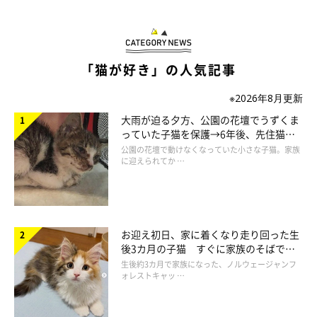
「猫が好き」の人気記事
※2026年8月更新
大雨が迫る夕方、公園の花壇でうずくま
っていた子猫を保護→6年後、先住猫
と“姉妹”のような関係に
公園の花壇で動けなくなっていた小さな子猫。家族
に迎えられてか …
お迎え初日、家に着くなり走り回った生
後3カ月の子猫 すぐに家族のそばで落
ち着く姿に「迎えてよかった」
生後約3カ月で家族になった、ノルウェージャンフ
ォレストキャッ …