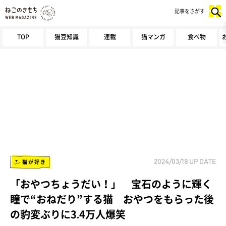
記事をさがす
TOP
猫豆知識
連載
猫マンガ
食べ物
猫が好き
2024/03/18
UP DATE
「おやつちょうだい！」 宝石のように輝く
瞳で“おねだり”する猫 おやつをもらった後
の豹変ぶりに3.4万人爆笑