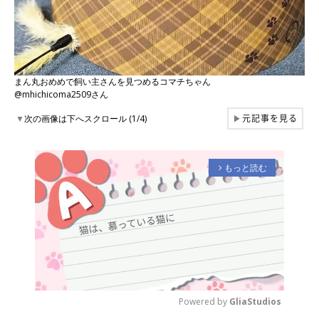
まん丸おめめで飼い主さんを見つめるコマチちゃん
@mhichicoma2509さん
元記事を見る
▼
次の画像は下へスクロール (1/4)
▶
もっと読む
arrow_forward_ios
Powered by 
GliaStudios