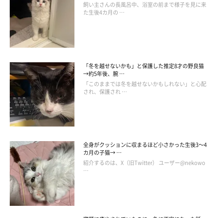
飼い主さんの長風呂中、浴室の前まで様子を見に来
た生後4カ月の …
「冬を越せないかも」と保護した推定8才の野良猫
→約5年後、腕 …
「このままでは冬を越せないかもしれない」と心配
され、保護され …
全身がクッションに収まるほど小さかった生後3～4
カ月の子猫→ …
紹介するのは、X（旧Twitter） ユーザー@nekowo
…