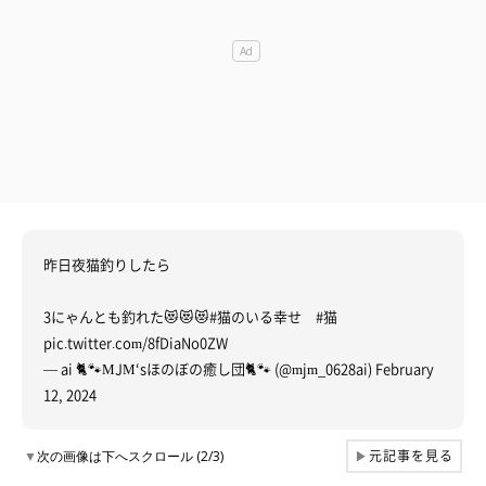
昨日夜猫釣りしたら
3にゃんとも釣れた😻😻😻
#猫のいる幸せ
#猫
pic.twitter.com/8fDiaNo0ZW
— ai 🐈🐾MJM‘sほのぼの癒し団🐈🐾 (@mjm_0628ai)
February
12, 2024
元記事を見る
▼
次の画像は下へスクロール (2/3)
▶