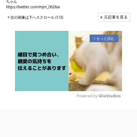
ちゃん
https://twitter.com/mjm_0628ai
元記事を見る
▼
次の画像は下へスクロール (1/3)
▶
もっと読む
arrow_forward_ios
Powered by 
GliaStudios
M
u
t
e