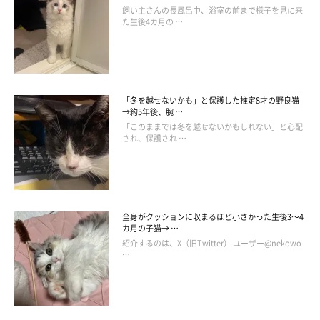
飼い主さんの長風呂中、浴室の前まで様子を見に来
た生後4カ月の …
「冬を越せないかも」と保護した推定8才の野良猫
→約5年後、腕 …
「このままでは冬を越せないかもしれない」と心配
され、保護され …
全身がクッションに収まるほど小さかった生後3～4
カ月の子猫→ …
紹介するのは、X（旧Twitter） ユーザー@nekowo
…