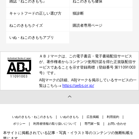
雑誌『ねこのきもち』
ねこのきもち健保
キャットフードの正しい選び方
猫診断
ねこのきもちクイズ
購読者専用ページ
いぬ・ねこのきもちアプリ
ＡＢＪマークは、この電子書店・電子書籍配信サービス
が、著作権者からコンテンツ使用許諾を得た正規版配信サ
ービスであることを示す登録商標（登録番号 第11091003
号）です。
ABJマークの詳細、ABJマークを掲示しているサービスの一
覧はこちら→
https://aebs.or.jp/
いぬのきもち・ねこのきもち
いぬのきもち
広告掲載
利用規約
ポリシー
利用者情報の取り扱いについて
専門家一覧
お問い合わせ
本サイトに掲載されている記事・写真・イラスト等のコンテンツの無断転載を
禁じます。