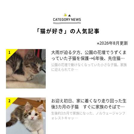
「猫が好き」の人気記事
※2026年8月更新
大雨が迫る夕方、公園の花壇でうずくま
っていた子猫を保護→6年後、先住猫
と“姉妹”のような関係に
公園の花壇で動けなくなっていた小さな子猫。家族
に迎えられてか …
お迎え初日、家に着くなり走り回った生
後3カ月の子猫 すぐに家族のそばで落
ち着く姿に「迎えてよかった」
生後約3カ月で家族になった、ノルウェージャンフ
ォレストキャッ …