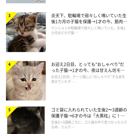
炎天下、駐輪場で弱々しく鳴いていた生
後1カ月の子猫を保護→1才の今、筋肉質
でツンデレなコに成長
マンションの駐輪場で弱々しく鳴いていた、生後1
カ月ほどの子猫 …
お迎え2日目、とっても“おしゃべり”だ
った子猫→1才の今、夜は甘えん坊モー
ドになるコに成長！
お迎え2日目、ケージ越しに“おしゃべり”する姿を
見せていた子 …
ゴミ袋に入れられていた生後2〜3週齢の
保護子猫→6才の今は「大黒柱」に！
美しい黒猫に成長した姿にグッとくる
生後2〜3週齢ごろに、ゴミ袋の中で見つかった小さ
な命。ミルク …