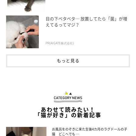
目の下ベタベタ… 放置してたら「菌」が増
えてるってマジ？
PR(AIGATE株式会社)
もっと見る
あわせて読みたい！
「猫が好き」の新着記事
お風呂をのぞきに来た生後4カ月のラグドールの子
猫 どこへでも …