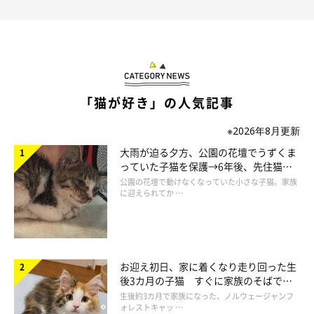
「猫が好き」の人気記事
※2026年8月更新
大雨が迫る夕方、公園の花壇でうずくま
っていた子猫を保護→6年後、先住猫
と“姉妹”のような関係に
公園の花壇で動けなくなっていた小さな子猫。家族
に迎えられてか …
お迎え初日、家に着くなり走り回った生
後3カ月の子猫 すぐに家族のそばで落
ち着く姿に「迎えてよかった」
生後約3カ月で家族になった、ノルウェージャンフ
ォレストキャッ …