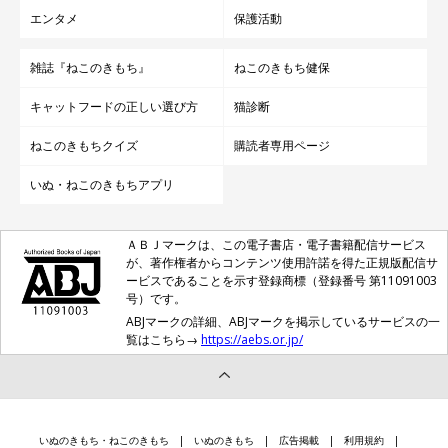
エンタメ
保護活動
雑誌『ねこのきもち』
ねこのきもち健保
キャットフードの正しい選び方
猫診断
ねこのきもちクイズ
購読者専用ページ
いぬ・ねこのきもちアプリ
ＡＢＪマークは、この電子書店・電子書籍配信サービス
が、著作権者からコンテンツ使用許諾を得た正規版配信サ
ービスであることを示す登録商標（登録番号 第11091003
号）です。
ABJマークの詳細、ABJマークを掲示しているサービスの一
覧はこちら→
https://aebs.or.jp/
いぬのきもち・ねこのきもち
いぬのきもち
広告掲載
利用規約