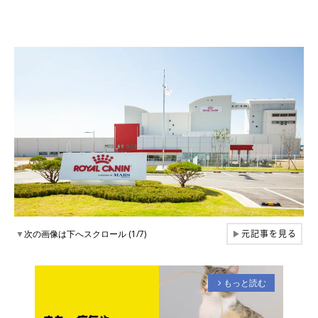
元記事を見る
▼
次の画像は下へスクロール (1/7)
▶
もっと読む
arrow_forward_ios