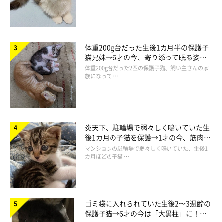
体重200g台だった生後1カ月半の保護子
猫兄妹→6才の今、寄り添って眠る姿に
ほっこり！
体重200g台だった2匹の保護子猫。飼い主さんの家
族になって …
炎天下、駐輪場で弱々しく鳴いていた生
後1カ月の子猫を保護→1才の今、筋肉質
でツンデレなコに成長
マンションの駐輪場で弱々しく鳴いていた、生後1
カ月ほどの子猫 …
ゴミ袋に入れられていた生後2〜3週齢の
保護子猫→6才の今は「大黒柱」に！