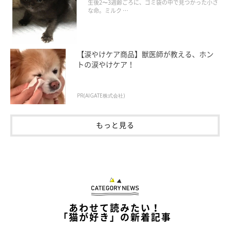
美しい黒猫に成長した姿にグッとくる
生後2〜3週齢ごろに、ゴミ袋の中で見つかった小さ
な命。ミルク …
【涙やけケア商品】獣医師が教える、ホン
トの涙やけケア！
PR(AIGATE株式会社)
もっと見る
あわせて読みたい！
「猫が好き」の新着記事