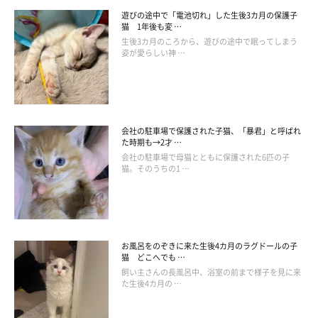
遊びの途中で「電池切れ」した生後3カ月の保護子
猫 1年後も変 …
生後3カ月のころから、遊びの途中で眠ってしまう
姿が愛らしい神 …
会社の駐車場で保護された子猫、「暴君」と呼ばれ
た時期も→2才 …
会社の駐車場で母猫とともに保護された6匹の子
猫。そのうちの1 …
お風呂をのぞきに来た生後4カ月のラグドールの子
猫 どこへでも …
飼い主さんの長風呂中、浴室の前まで様子を見に来
た生後4カ月の …