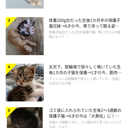
体重200g台だった生後1カ月半の保護子
猫兄妹→6才の今、寄り添って眠る姿に
ほっこり！
体重200g台だった2匹の保護子猫。飼い主さんの家
族になって …
炎天下、駐輪場で弱々しく鳴いていた生
後1カ月の子猫を保護→1才の今、筋肉質
でツンデレなコに成長
マンションの駐輪場で弱々しく鳴いていた、生後1
カ月ほどの子猫 …
ゴミ袋に入れられていた生後2〜3週齢の
保護子猫→6才の今は「大黒柱」に！
美しい黒猫に成長した姿にグッとくる
生後2〜3週齢ごろに、ゴミ袋の中で見つかった小さ
な命。ミルク …