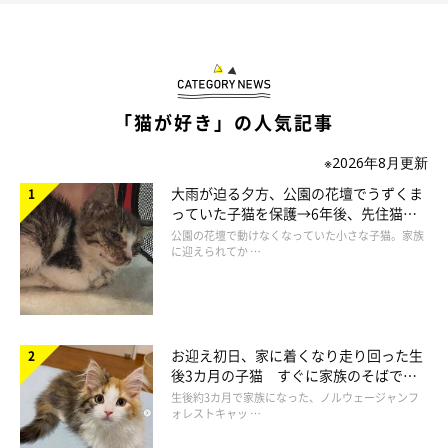
「猫が好き」の人気記事
※2026年8月更新
大雨が迫る夕方、公園の花壇でうずくま
っていた子猫を保護→6年後、先住猫
と“姉妹”のような関係に
公園の花壇で動けなくなっていた小さな子猫。家族
に迎えられてか …
お迎え初日、家に着くなり走り回った生
後3カ月の子猫 すぐに家族のそばで落
ち着く姿に「迎えてよかった」
生後約3カ月で家族になった、ノルウェージャンフ
ォレストキャッ …