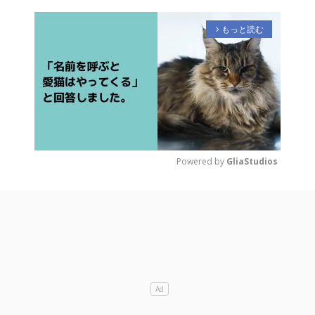
もっと読む
arrow_forward_ios
Powered by 
GliaStudios
M
u
t
e