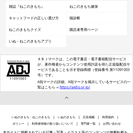
雑誌『ねこのきもち』
ねこのきもち健保
キャットフードの正しい選び方
猫診断
ねこのきもちクイズ
購読者専用ページ
いぬ・ねこのきもちアプリ
ＡＢＪマークは、この電子書店・電子書籍配信サービス
が、著作権者からコンテンツ使用許諾を得た正規版配信サ
ービスであることを示す登録商標（登録番号 第11091003
号）です。
ABJマークの詳細、ABJマークを掲示しているサービスの一
覧はこちら→
https://aebs.or.jp/
いぬのきもち・ねこのきもち
いぬのきもち
広告掲載
利用規約
ポリシー
利用者情報の取り扱いについて
専門家一覧
お問い合わせ
本サイトに掲載されている記事・写真・イラスト等のコンテンツの無断転載を