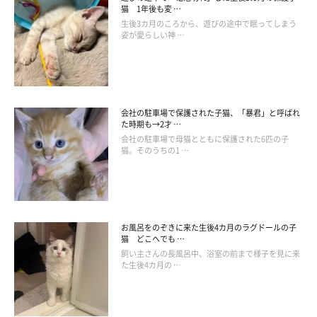
猫 1年後も変 …
生後3カ月のころから、遊びの途中で眠ってしまう
姿が愛らしい神 …
会社の駐車場で保護された子猫、「暴君」と呼ばれ
た時期も→2才 …
会社の駐車場で母猫とともに保護された6匹の子
猫。そのうちの1 …
お風呂をのぞきに来た生後4カ月のラグドールの子
猫 どこへでも …
飼い主さんの長風呂中、浴室の前まで様子を見に来
た生後4カ月の …