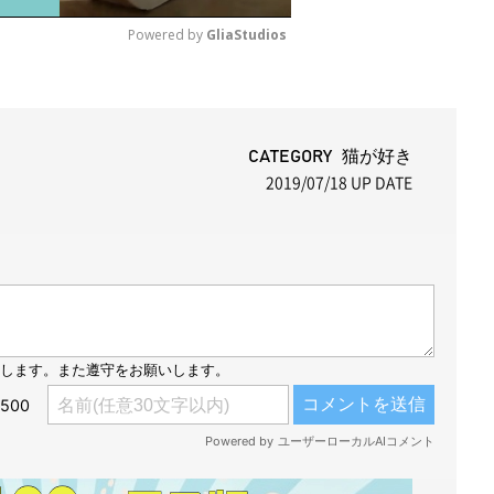
Powered by 
GliaStudios
M
u
t
CATEGORY 猫が好き
2019/07/18
UP DATE
e