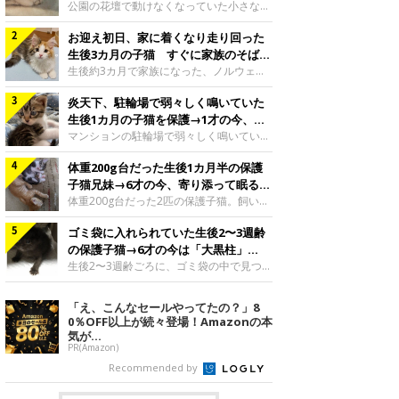
と“姉妹”のような関係に
公園の花壇で動けなくなっていた小さな子
猫。家族に迎えられてから6年、先住猫と
お迎え初日、家に着くなり走り回った
の間には深い絆が育まれていました。保護
当時のティダちゃん。
生後3カ月の子猫 すぐに家族のそばで
@muumuu62197189紹介するのは、
落ち着く姿に「迎えてよかった」
生後約3カ月で家族になった、ノルウェー
X（旧Twitter）ユーザー
ジャンフォレストキャットの子猫。お迎え
@muumuu62197189さんの愛猫・ティダ
炎天下、駐輪場で弱々しく鳴いていた
翌日には、すでに家でくつろぐ様子を見せ
ちゃん（取材時6才）の成長記録です。こ
ていました。お迎え翌日、ベッドでうとう
生後1カ月の子猫を保護→1才の今、筋
ちらは、生後3カ月ごろのティダちゃん。
とするむうちゃんお迎え翌日のむうちゃ
肉質でツンデレなコに成長
マンションの駐輪場で弱々しく鳴いてい
飼い主さんが出会ったのは、夜から大雨に
ん。@umimugi0304紹介するのは、
た、生後1カ月ほどの子猫。家族に迎えら
なると予報されていた日の夕方でした。花
Instagramユーザー@umimugi0304さんの
体重200g台だった生後1カ月半の保護
れてから1年、体も行動も大きく成長しま
壇で動けずにいた子猫保護したばかりのテ
愛猫・むうちゃん（撮影時、生後約3カ月
した。炎天下の駐輪場で鳴いていた小さな
子猫兄妹→6才の今、寄り添って眠る姿
ィダちゃん。@muumuu62197189飼い主
／ノルウェージャンフォレストキャッ
子猫保護当時のモモちゃん。@Kingponzu
にほっこり！
体重200g台だった2匹の保護子猫。飼い主
さんは、公園の
ト）。こちらは、お迎え翌日に撮影された
紹介するのは、X（旧Twitter）ユーザー
さんの家族になってから6年、ともに成長
一枚。ゴハンをお腹いっぱい食べたむうち
@Kingponzuさんの愛猫・モモちゃん（取
ゴミ袋に入れられていた生後2〜3週齢
するなかで、2匹の関係にも少しずつ変化
ゃんは眠くなり、飼い主さん夫婦のベッド
材時1才）の成長記録です。こちらは、モ
が見られました。家族になったばかりの小
の保護子猫→6才の今は「大黒柱」
でうとうとし始めたのだとか。飼い主さ
モちゃんが生後1カ月ごろに撮影された一
さな兄妹猫（写真上から）妹猫・てんちゃ
に！ 美しい黒猫に成長した姿にグッ
生後2〜3週齢ごろに、ゴミ袋の中で見つか
枚。飼い主さんの自宅マンションの駐輪場
ん、兄猫・ラムくん。@ten_ramu紹介す
った小さな命。ミルクから育てられたその
とくる
で鳴いていたところを保護された当時の姿
るのは、X（旧Twitter）ユーザー
子猫は今、家族に欠かせない存在へと成長
「え、こんなセールやってたの？」8
です。子猫時代のモモちゃん。
@ten_ramuさんの愛猫・ラムくんとてん
しました。ゴミ袋の中で見つかった、ミニ
0％OFF以上が続々登場！Amazonの本
@Kingponzuその日は気温が35℃を
ちゃん（ともに取材時6才）の成長記録で
モグラのような子猫よちよち歩きをしてい
気が...
す。この写真は、お迎えして間もない生後
たころの、生後2〜3週齢ごろのドンちゃ
PR(Amazon)
1カ月半ごろの2匹。当時、ラムくんは260
ん。@doddou_1今回紹介するのは、
Recommended by
グラム、てんちゃんは209グラムと、どち
X（旧Twitter）ユーザー@doddou_1さん
らもとても小さな体でした。2匹
の愛猫・ドンちゃん（取材時、推定6才／