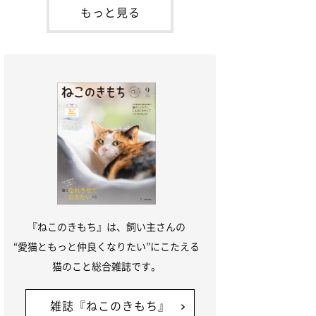
本名：ドミトリー・ドンスコイ）。ドンち
もっと見る
ゃんは、保護猫でした。ドンちゃんが見つ
かったのは、飼い主さんの姉の勤め先の敷
地内でした。ゴミ袋に入れられている
『ねこのきもち』は、飼い主さんの
“愛猫ともっと仲良くなりたい”にこたえる
猫のこと総合雑誌です。
雑誌『ねこのきもち』