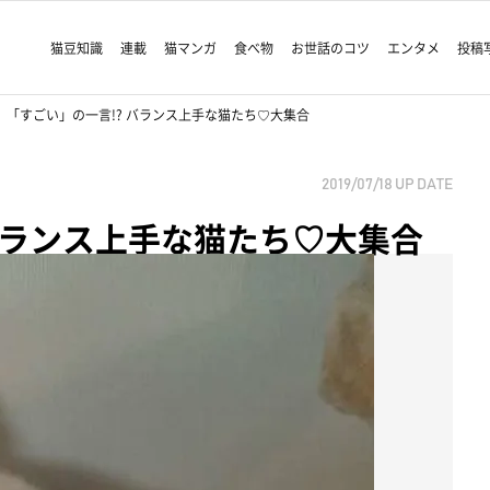
猫豆知識
連載
猫マンガ
食べ物
お世話のコツ
エンタメ
投稿
「すごい」の一言!? バランス上手な猫たち♡大集合
2019/07/18
UP DATE
バランス上手な猫たち♡大集合