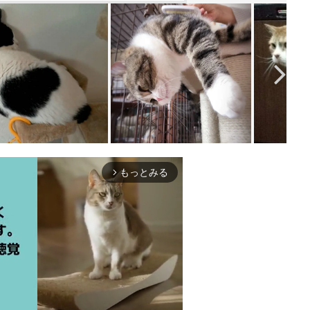
もっとみる
arrow_forward_ios