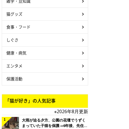
雑学・豆知識
猫グッズ
食事・フード
しぐさ
健康・病気
エンタメ
保護活動
「猫が好き」の人気記事
※2026年8月更新
大雨が迫る夕方、公園の花壇でうずく
まっていた子猫を保護→6年後、先住猫