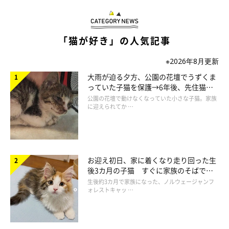
「猫が好き」の人気記事
※2026年8月更新
大雨が迫る夕方、公園の花壇でうずくま
っていた子猫を保護→6年後、先住猫
と“姉妹”のような関係に
公園の花壇で動けなくなっていた小さな子猫。家族
に迎えられてか …
お迎え初日、家に着くなり走り回った生
後3カ月の子猫 すぐに家族のそばで落
ち着く姿に「迎えてよかった」
生後約3カ月で家族になった、ノルウェージャンフ
ォレストキャッ …