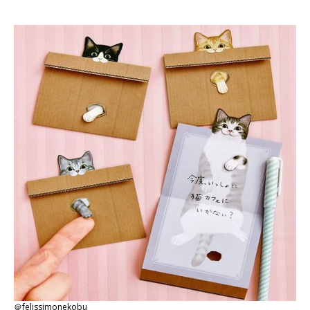
＠felissimonekobu