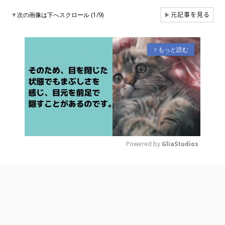
元記事を見る
▼
次の画像は下へスクロール (1/9)
▶
もっと読む
arrow_forward_ios
Powered by 
GliaStudios
M
u
t
e