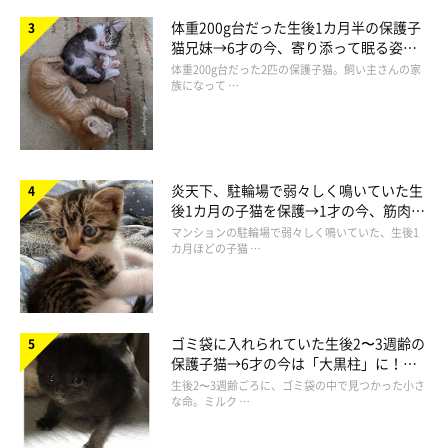
体重200g台だった生後1カ月半の保護子
猫兄妹→6才の今、寄り添って眠る姿に
ほっこり！
体重200g台だった2匹の保護子猫。飼い主さんの家
族になって …
炎天下、駐輪場で弱々しく鳴いていた生
後1カ月の子猫を保護→1才の今、筋肉質
でツンデレなコに成長
マンションの駐輪場で弱々しく鳴いていた、生後1
カ月ほどの子猫 …
ゴミ袋に入れられていた生後2〜3週齢の
保護子猫→6才の今は「大黒柱」に！
美しい黒猫に成長した姿にグッとくる
生後2〜3週齢ごろに、ゴミ袋の中で見つかった小さ
な命。ミルク …