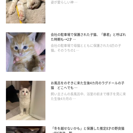
姿が愛らしい神 …
会社の駐車場で保護された子猫、「暴君」と呼ばれ
た時期も→2才 …
会社の駐車場で母猫とともに保護された6匹の子
猫。そのうちの1 …
お風呂をのぞきに来た生後4カ月のラグドールの子
猫 どこへでも …
飼い主さんの長風呂中、浴室の前まで様子を見に来
た生後4カ月の …
「冬を越せないかも」と保護した推定8才の野良猫