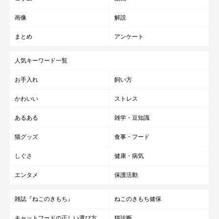
画像
解説
まとめ
アンケート
人気キーワード一覧
お手入れ
飼い方
かわいい
ストレス
あるある
雑学・豆知識
猫グッズ
食事・フード
しぐさ
健康・病気
エンタメ
保護活動
雑誌『ねこのきもち』
ねこのきもち健保
キャットフードの正しい選び方
猫診断