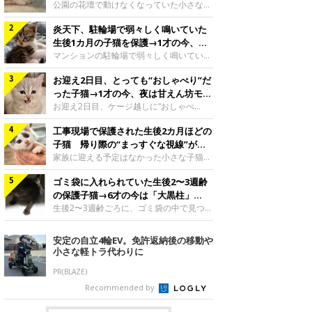
と“姉妹”のような関係に
公園の花壇で動けなくなっていた小さな子
猫。家族に迎えられてから6年、先住猫と
炎天下、駐輪場で弱々しく鳴いていた
の間には深い絆が育まれていました。保護
当時のティダちゃん。
生後1カ月の子猫を保護→1才の今、筋
@muumuu62197189紹介するのは、
肉質でツンデレなコに成長
マンションの駐輪場で弱々しく鳴いてい
X（旧Twitter）ユーザー
た、生後1カ月ほどの子猫。家族に迎えら
@muumuu62197189さんの愛猫・ティダ
お迎え2日目、とっても“おしゃべり”だ
れてから1年、体も行動も大きく成長しま
ちゃん（取材時6才）の成長記録です。こ
した。炎天下の駐輪場で鳴いていた小さな
った子猫→1才の今、夜は甘えん坊モー
ちらは、生後3カ月ごろのティダちゃん。
子猫保護当時のモモちゃん。@Kingponzu
ドになるコに成長！
お迎え2日目、ケージ越しに“おしゃべ
飼い主さんが出会ったのは、夜から大雨に
紹介するのは、X（旧Twitter）ユーザー
り”する姿を見せていた子猫。1才になった
なると予報されていた日の夕方でした。花
@Kingponzuさんの愛猫・モモちゃん（取
工事現場で保護された生後2カ月ほどの
今も見せる愛らしい姿にキュンとします。
壇で動けずにいた子猫保護したばかりのテ
材時1才）の成長記録です。こちらは、モ
お迎え2日目、ケージ越しに何かを伝える
子猫 帰り際の“まっすぐな視線”が忘
ィダちゃん。@muumuu62197189飼い主
モちゃんが生後1カ月ごろに撮影された一
ももちゃん“おしゃべり”なももちゃん。
れられず、家族の一員に
家族に迎える予定はなかった小さな子猫。
さんは、公園の
枚。飼い主さんの自宅マンションの駐輪場
@poocoonyan紹介するのは、Instagram
帰り際に見せた姿が、飼い主さんの心に残
で鳴いていたところを保護された当時の姿
ユーザー@poocoonyanさんの愛猫・もも
ゴミ袋に入れられていた生後2〜3週齢
りました。保護当時の夏目ちゃん。
です。子猫時代のモモちゃん。
ちゃん（取材時1才／マンチカン）です。
@shibainu_rintaro紹介するのは、
の保護子猫→6才の今は「大黒柱」
@Kingponzuその日は気温が35℃を
こちらの動画は、ももちゃんが生後2カ月
Instagramユーザー@shibainu_rintaroさ
に！ 美しい黒猫に成長した姿にグッ
生後2〜3週齢ごろに、ゴミ袋の中で見つか
を過ぎたころ、お迎え2日目に撮影された
んの愛猫・夏目（なつめ）ちゃん（取材時
った小さな命。ミルクから育てられたその
とくる
もの。新しい環境にゆっくり慣れてもらう
3才）。工事現場で親猫とはぐれたとみら
子猫は今、家族に欠かせない存在へと成長
安定の自立4輪EV。免許返納後の移動や
ため、当時はケージの中で過ごしていまし
れ、保護された当時は生後2カ月ほどだっ
しました。ゴミ袋の中で見つかった、ミニ
小さな軽トラ代わりに
た。鳴いてアピールするももち
たといいます。新しい飼い主を探すつもり
モグラのような子猫よちよち歩きをしてい
が……保護されてケージに入っている夏目
たころの、生後2〜3週齢ごろのドンちゃ
PR(BLAZE)
ちゃん。@shibainu_rintaro夏目ちゃんを
ん。@doddou_1今回紹介するのは、
Recommended by
保護したのは、以前、飼い主さんの愛猫・
X（旧Twitter）ユーザー@doddou_1さん
ちくわく
の愛猫・ドンちゃん（取材時、推定6才／