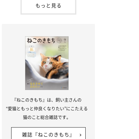
本名：ドミトリー・ドンスコイ）。ドンち
もっと見る
ゃんは、保護猫でした。ドンちゃんが見つ
かったのは、飼い主さんの姉の勤め先の敷
地内でした。ゴミ袋に入れられている
『ねこのきもち』は、飼い主さんの
“愛猫ともっと仲良くなりたい”にこたえる
猫のこと総合雑誌です。
雑誌『ねこのきもち』