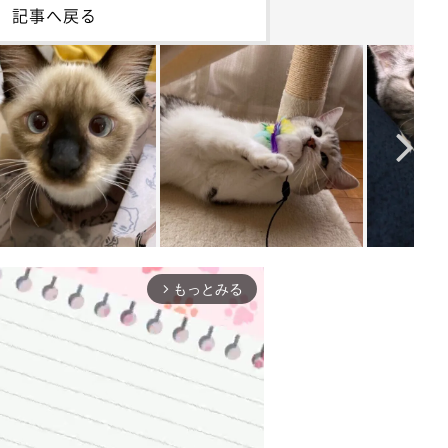
記事へ戻る
もっとみる
arrow_forward_ios