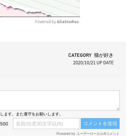
Powered by 
GliaStudios
M
u
t
CATEGORY 猫が好き
2020/10/21
UP DATE
e