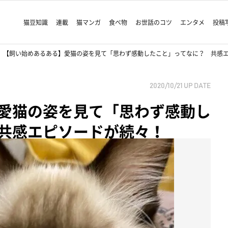
猫豆知識
連載
猫マンガ
食べ物
お世話のコツ
エンタメ
投稿
【飼い始めあるある】愛猫の姿を見て「思わず感動したこと」ってなに？ 共感
2020/10/21
UP DATE
愛猫の姿を見て「思わず感動し
共感エピソードが続々！