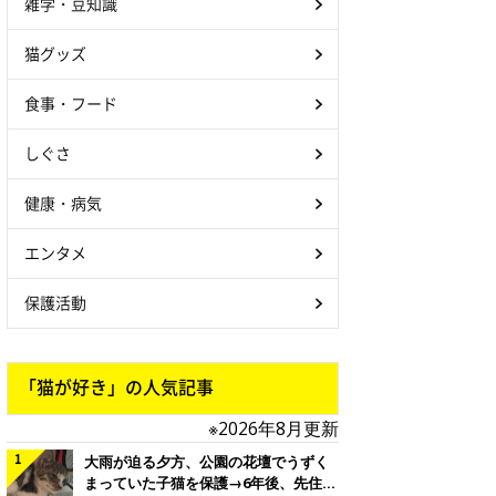
雑学・豆知識
猫グッズ
食事・フード
しぐさ
健康・病気
エンタメ
保護活動
「猫が好き」の人気記事
※2026年8月更新
大雨が迫る夕方、公園の花壇でうずく
まっていた子猫を保護→6年後、先住猫