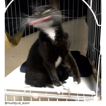
@muddycat_atami