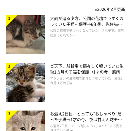
※2026年8月更新
大雨が迫る夕方、公園の花壇でうずくま
っていた子猫を保護→6年後、先住猫
と“姉妹”のような関係に
公園の花壇で動けなくなっていた小さな子猫。家族
に迎えられてか …
炎天下、駐輪場で弱々しく鳴いていた生
後1カ月の子猫を保護→1才の今、筋肉質
でツンデレなコに成長
マンションの駐輪場で弱々しく鳴いていた、生後1
カ月ほどの子猫 …
お迎え2日目、とっても“おしゃべり”だ
った子猫→1才の今、夜は甘えん坊モー
ドになるコに成長！
お迎え2日目、ケージ越しに“おしゃべり”する姿を
見せていた子 …