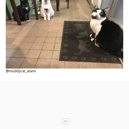
@muddycat_atami