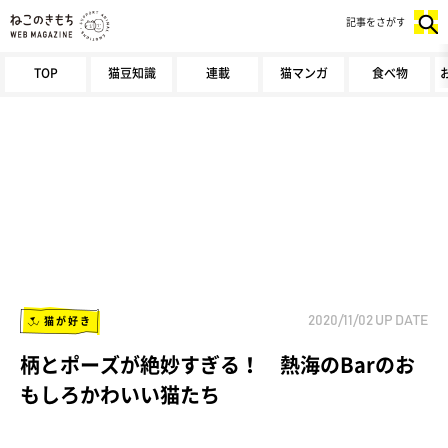
記事をさがす
TOP
猫豆知識
連載
猫マンガ
食べ物
猫が好き
2020/11/02
UP DATE
柄とポーズが絶妙すぎる！ 熱海のBarのお
もしろかわいい猫たち