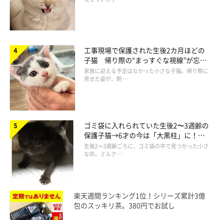
工事現場で保護された生後2カ月ほどの
子猫 帰り際の“まっすぐな視線”が忘れ
られず、家族の一員に
家族に迎える予定はなかった小さな子猫。帰り際に
見せた姿が、飼 …
ゴミ袋に入れられていた生後2〜3週齢の
保護子猫→6才の今は「大黒柱」に！
美しい黒猫に成長した姿にグッとくる
生後2〜3週齢ごろに、ゴミ袋の中で見つかった小さ
な命。ミルク …
楽天週間ランキング1位！シリーズ累計3億
包のスッキリ茶。380円でお試し