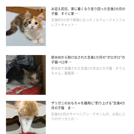
お迎え初日、家に着くなり走り回った生後3カ月の
子猫 すぐに家 …
生後約3カ月で家族になったノルウェージャンフォ
レストキャット …
排水枡から助け出された生後1カ月の“ボロボロ”の
子猫→11年 …
排水枡で保護された生後1カ月ほどの子猫・すてら
ちゃん。猫風邪 …
ザリガニのおもちゃを器用に“釣り上げる”生後4カ
月の子猫 ま …
生後4カ月のサイベリアン・テオくんが、お気に入
りのザリガニの …