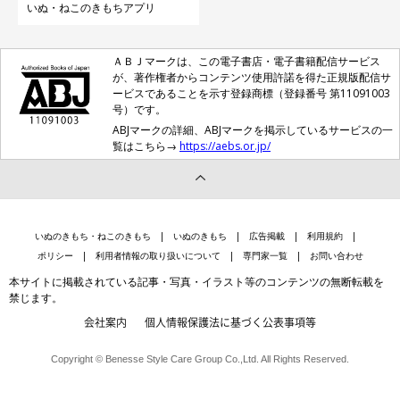
いぬ・ねこのきもちアプリ
ＡＢＪマークは、この電子書店・電子書籍配信サービス
が、著作権者からコンテンツ使用許諾を得た正規版配信サ
ービスであることを示す登録商標（登録番号 第11091003
号）です。
ABJマークの詳細、ABJマークを掲示しているサービスの一
覧はこちら→
https://aebs.or.jp/
いぬのきもち・ねこのきもち
いぬのきもち
広告掲載
利用規約
ポリシー
利用者情報の取り扱いについて
専門家一覧
お問い合わせ
本サイトに掲載されている記事・写真・イラスト等のコンテンツの無断転載を
禁じます。
会社案内
個人情報保護法に基づく公表事項等
Copyright © Benesse Style Care Group Co.,Ltd. All Rights Reserved.