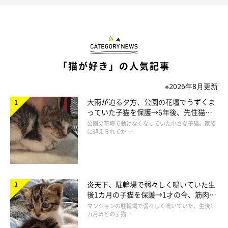
「猫が好き」の人気記事
※2026年8月更新
大雨が迫る夕方、公園の花壇でうずくま
っていた子猫を保護→6年後、先住猫
と“姉妹”のような関係に
公園の花壇で動けなくなっていた小さな子猫。家族
に迎えられてか …
炎天下、駐輪場で弱々しく鳴いていた生
後1カ月の子猫を保護→1才の今、筋肉質
でツンデレなコに成長
マンションの駐輪場で弱々しく鳴いていた、生後1
カ月ほどの子猫 …