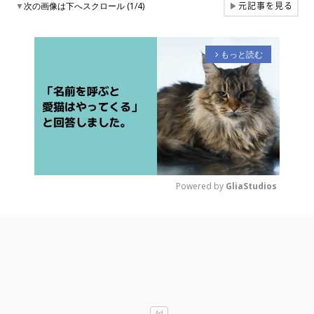
元記事を見る
▼
次の画像は下へスクロール (1/4)
▶
もっと読む
arrow_forward_ios
Powered by 
GliaStudios
M
u
t
e