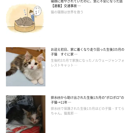
寝顔に癒やされていたのに、急に不安になった話
【連載】交通事故 …
猫の寝顔は世界を救う
お迎え初日、家に着くなり走り回った生後3カ月の
子猫 すぐに家 …
生後約3カ月で家族になったノルウェージャンフォ
レストキャット …
排水枡から助け出された生後1カ月の“ボロボロ”の
子猫→11年 …
排水枡で保護された生後1カ月ほどの子猫・すてら
ちゃん。猫風邪 …