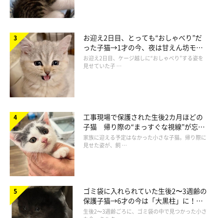
お迎え2日目、とっても“おしゃべり”だ
った子猫→1才の今、夜は甘えん坊モー
ドになるコに成長！
お迎え2日目、ケージ越しに“おしゃべり”する姿を
見せていた子 …
工事現場で保護された生後2カ月ほどの
子猫 帰り際の“まっすぐな視線”が忘れ
られず、家族の一員に
家族に迎える予定はなかった小さな子猫。帰り際に
見せた姿が、飼 …
ゴミ袋に入れられていた生後2〜3週齢の
保護子猫→6才の今は「大黒柱」に！
美しい黒猫に成長した姿にグッとくる
生後2〜3週齢ごろに、ゴミ袋の中で見つかった小さ