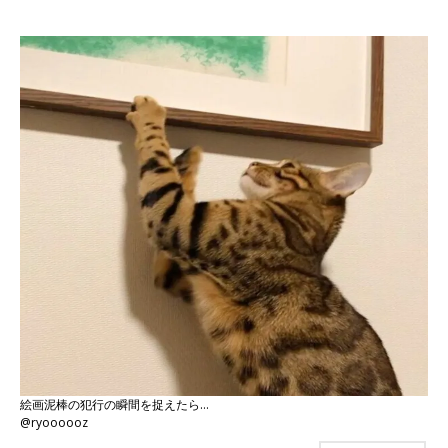
絵画泥棒の犯行の瞬間を捉えたら…
@ryoooooz