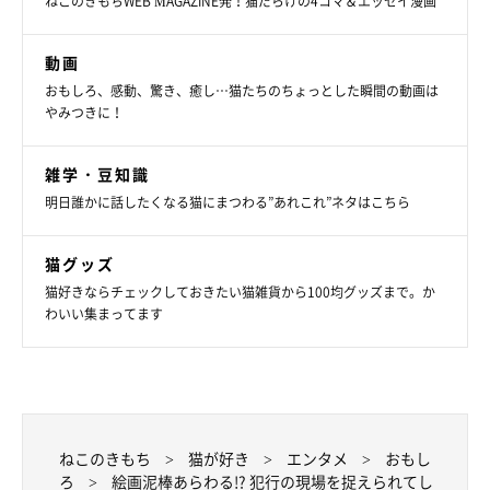
ねこのきもちWEB MAGAZINE発！猫だらけの4コマ＆エッセイ漫画
動画
おもしろ、感動、驚き、癒し…猫たちのちょっとした瞬間の動画は
やみつきに！
雑学・豆知識
明日誰かに話したくなる猫にまつわる”あれこれ”ネタはこちら
猫グッズ
猫好きならチェックしておきたい猫雑貨から100均グッズまで。か
わいい集まってます
ねこのきもち
猫が好き
エンタメ
おもし
ろ
絵画泥棒あらわる!? 犯行の現場を捉えられてし