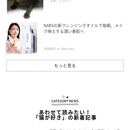
な命。ミルク …
NARSの新クレンジングオイルで毎朝、メイ
ク映えする潤い美肌へ
PR(NARS on 美的.com)
もっと見る
あわせて読みたい！
「猫が好き」の新着記事