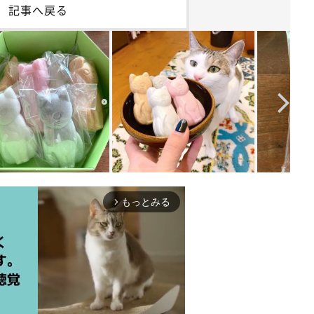
記事へ戻る
もっとみる
arrow_forward_ios