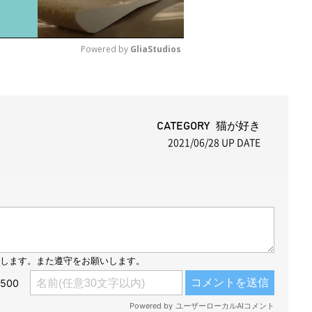
Powered by 
GliaStudios
M
u
t
CATEGORY 猫が好き
2021/06/28
UP DATE
e