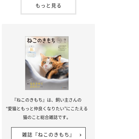
本名：ドミトリー・ドンスコイ）。ドンち
もっと見る
ゃんは、保護猫でした。ドンちゃんが見つ
かったのは、飼い主さんの姉の勤め先の敷
地内でした。ゴミ袋に入れられている
『ねこのきもち』は、飼い主さんの
“愛猫ともっと仲良くなりたい”にこたえる
猫のこと総合雑誌です。
雑誌『ねこのきもち』