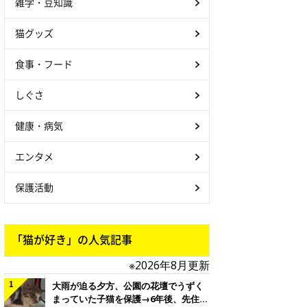
雑学・豆知識
猫グッズ
食事・フード
しぐさ
健康・病気
エンタメ
保護活動
「猫が好き」の人気記事
※2026年8月更新
大雨が迫る夕方、公園の花壇でうずく
まっていた子猫を保護→6年後、先住猫