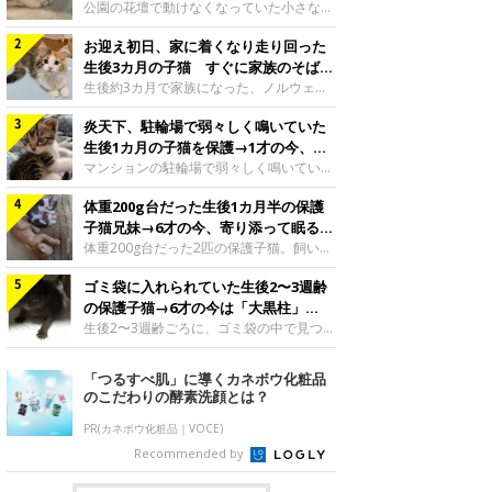
と“姉妹”のような関係に
公園の花壇で動けなくなっていた小さな子
猫。家族に迎えられてから6年、先住猫と
お迎え初日、家に着くなり走り回った
の間には深い絆が育まれていました。保護
当時のティダちゃん。
生後3カ月の子猫 すぐに家族のそばで
@muumuu62197189紹介するのは、
落ち着く姿に「迎えてよかった」
生後約3カ月で家族になった、ノルウェー
X（旧Twitter）ユーザー
ジャンフォレストキャットの子猫。お迎え
@muumuu62197189さんの愛猫・ティダ
炎天下、駐輪場で弱々しく鳴いていた
翌日には、すでに家でくつろぐ様子を見せ
ちゃん（取材時6才）の成長記録です。こ
ていました。お迎え翌日、ベッドでうとう
生後1カ月の子猫を保護→1才の今、筋
ちらは、生後3カ月ごろのティダちゃん。
とするむうちゃんお迎え翌日のむうちゃ
肉質でツンデレなコに成長
マンションの駐輪場で弱々しく鳴いてい
飼い主さんが出会ったのは、夜から大雨に
ん。@umimugi0304紹介するのは、
た、生後1カ月ほどの子猫。家族に迎えら
なると予報されていた日の夕方でした。花
Instagramユーザー@umimugi0304さんの
体重200g台だった生後1カ月半の保護
れてから1年、体も行動も大きく成長しま
壇で動けずにいた子猫保護したばかりのテ
愛猫・むうちゃん（撮影時、生後約3カ月
した。炎天下の駐輪場で鳴いていた小さな
子猫兄妹→6才の今、寄り添って眠る姿
ィダちゃん。@muumuu62197189飼い主
／ノルウェージャンフォレストキャッ
子猫保護当時のモモちゃん。@Kingponzu
にほっこり！
体重200g台だった2匹の保護子猫。飼い主
さんは、公園の
ト）。こちらは、お迎え翌日に撮影された
紹介するのは、X（旧Twitter）ユーザー
さんの家族になってから6年、ともに成長
一枚。ゴハンをお腹いっぱい食べたむうち
@Kingponzuさんの愛猫・モモちゃん（取
ゴミ袋に入れられていた生後2〜3週齢
するなかで、2匹の関係にも少しずつ変化
ゃんは眠くなり、飼い主さん夫婦のベッド
材時1才）の成長記録です。こちらは、モ
が見られました。家族になったばかりの小
の保護子猫→6才の今は「大黒柱」
でうとうとし始めたのだとか。飼い主さ
モちゃんが生後1カ月ごろに撮影された一
さな兄妹猫（写真上から）妹猫・てんちゃ
に！ 美しい黒猫に成長した姿にグッ
生後2〜3週齢ごろに、ゴミ袋の中で見つか
枚。飼い主さんの自宅マンションの駐輪場
ん、兄猫・ラムくん。@ten_ramu紹介す
った小さな命。ミルクから育てられたその
とくる
で鳴いていたところを保護された当時の姿
るのは、X（旧Twitter）ユーザー
子猫は今、家族に欠かせない存在へと成長
「つるすべ肌」に導くカネボウ化粧品
です。子猫時代のモモちゃん。
@ten_ramuさんの愛猫・ラムくんとてん
しました。ゴミ袋の中で見つかった、ミニ
のこだわりの酵素洗顔とは？
@Kingponzuその日は気温が35℃を
ちゃん（ともに取材時6才）の成長記録で
モグラのような子猫よちよち歩きをしてい
す。この写真は、お迎えして間もない生後
たころの、生後2〜3週齢ごろのドンちゃ
PR(カネボウ化粧品｜VOCE)
1カ月半ごろの2匹。当時、ラムくんは260
ん。@doddou_1今回紹介するのは、
Recommended by
グラム、てんちゃんは209グラムと、どち
X（旧Twitter）ユーザー@doddou_1さん
らもとても小さな体でした。2匹
の愛猫・ドンちゃん（取材時、推定6才／