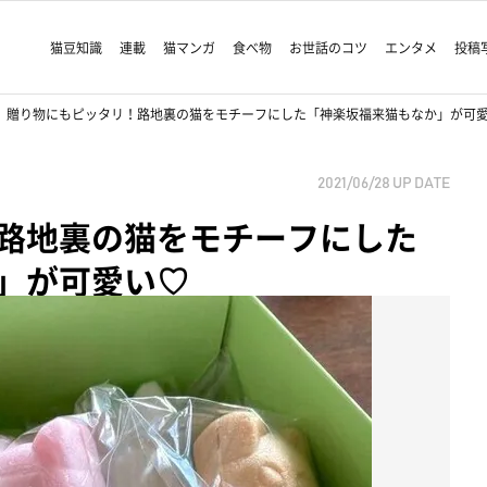
猫豆知識
連載
猫マンガ
食べ物
お世話のコツ
エンタメ
投稿
贈り物にもピッタリ！路地裏の猫をモチーフにした「神楽坂福来猫もなか」が可
2021/06/28
UP DATE
路地裏の猫をモチーフにした
」が可愛い♡