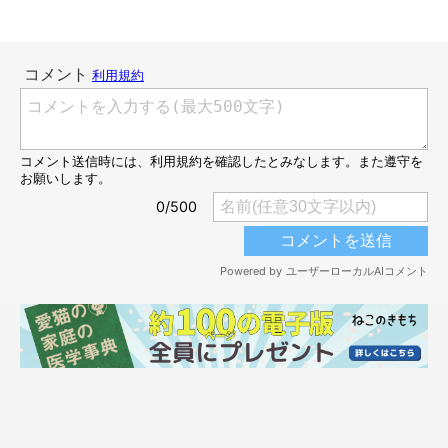
「美少年すぎた」めろんくん。
@melon.mellow.cat
家族になっためろんくんについて、
「おとなしい、賢い、優しい
といった印象でした」
と話す飼い主さん。そんなめろんくんの現
在の姿とは——。