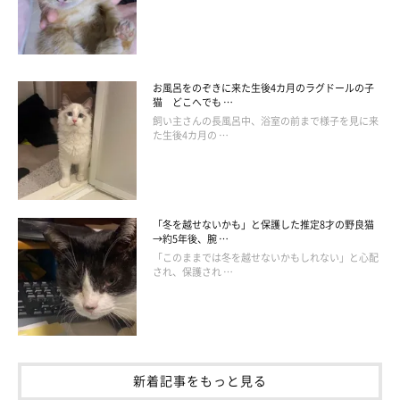
お風呂をのぞきに来た生後4カ月のラグドールの子
猫 どこへでも …
飼い主さんの長風呂中、浴室の前まで様子を見に来
た生後4カ月の …
「冬を越せないかも」と保護した推定8才の野良猫
飼い主さんとハイタッチ。
→約5年後、腕 …
@melon.mellow.cat
「このままでは冬を越せないかもしれない」と心配
され、保護され …
最近はやんちゃさが増し、毎日家の中で“大運動会”を繰り広げて
いるというめろんくん。それでも、いたずらは一切しないのだと
か。
「相変わらず賢いところ」
に、飼い主さんはめろんくんらし
さを感じているそうです。
新着記事をもっと見る