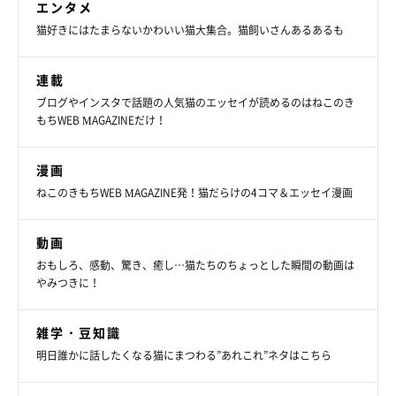
エンタメ
猫好きにはたまらないかわいい猫大集合。猫飼いさんあるあるも
連載
ブログやインスタで話題の人気猫のエッセイが読めるのはねこのき
もちWEB MAGAZINEだけ！
漫画
ねこのきもちWEB MAGAZINE発！猫だらけの4コマ＆エッセイ漫画
動画
おもしろ、感動、驚き、癒し…猫たちのちょっとした瞬間の動画は
やみつきに！
雑学・豆知識
明日誰かに話したくなる猫にまつわる”あれこれ”ネタはこちら
幸せそうな寝顔を見せるめろんくん。
@melon.mellow.cat