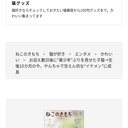
猫グッズ
まだあどけなさを残しつつ、日に日に成長しているめろんくん。
猫好きならチェックしておきたい猫雑貨から100均グッズまで。か
わいい集まってます
そんなめろんくんと過ごす日々について、飼い主さんはこう話し
ます。
飼い主さん：
「甘えん坊全開なときは、特に愛おしさを感じます。毎日、のど
ねこのきもち
猫が好き
エンタメ
かわい
をゴロゴロ鳴らしながら膝の上に乗ってきたり、添い寝しにきて
い
お迎え数日後に“美少年”ぶりを見せた子猫→生
後10カ月の今、やんちゃで甘えん坊な“イケメン”に成
くれるので、幸せを感じています」
長
写真提供・取材協力／
@melon.mellow.cat
さん／Instagram
取材・文／雨宮カイ
※この記事は投稿者さまに取材し、了承の上制作したものです。
2026年6月時点の情報であり、現在と異なる場合があります。