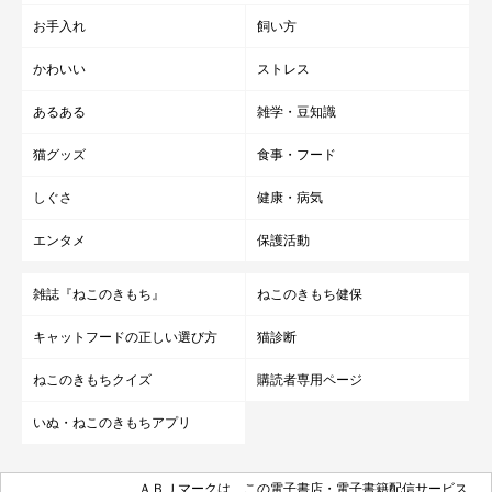
お手入れ
飼い方
かわいい
ストレス
あるある
雑学・豆知識
猫グッズ
食事・フード
しぐさ
健康・病気
エンタメ
保護活動
雑誌『ねこのきもち』
ねこのきもち健保
キャットフードの正しい選び方
猫診断
ねこのきもちクイズ
購読者専用ページ
いぬ・ねこのきもちアプリ
ＡＢＪマークは、この電子書店・電子書籍配信サービス