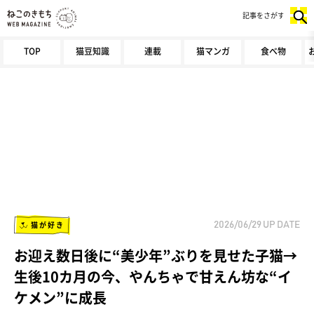
記事をさがす
TOP
猫豆知識
連載
猫マンガ
食べ物
猫が好き
2026/06/29
UP DATE
お迎え数日後に“美少年”ぶりを見せた子猫→
生後10カ月の今、やんちゃで甘えん坊な“イ
ケメン”に成長