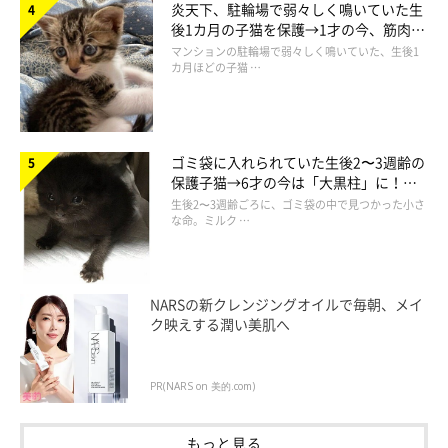
炎天下、駐輪場で弱々しく鳴いていた生
後1カ月の子猫を保護→1才の今、筋肉質
でツンデレなコに成長
マンションの駐輪場で弱々しく鳴いていた、生後1
カ月ほどの子猫 …
ゴミ袋に入れられていた生後2〜3週齢の
保護子猫→6才の今は「大黒柱」に！
美しい黒猫に成長した姿にグッとくる
生後2〜3週齢ごろに、ゴミ袋の中で見つかった小さ
な命。ミルク …
NARSの新クレンジングオイルで毎朝、メイ
ク映えする潤い美肌へ
PR(NARS on 美的.com)
もっと見る