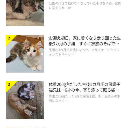
と“姉妹”のような関係に
公園の花壇で動けなくなっていた小さな子猫。家族
に迎えられてか …
お迎え初日、家に着くなり走り回った生
後3カ月の子猫 すぐに家族のそばで落
ち着く姿に「迎えてよかった」
生後約3カ月で家族になった、ノルウェージャンフ
ォレストキャッ …
体重200g台だった生後1カ月半の保護子
猫兄妹→6才の今、寄り添って眠る姿に
ほっこり！
体重200g台だった2匹の保護子猫。飼い主さんの家
生後10カ月になっためろんくんの様子は？
族になって …