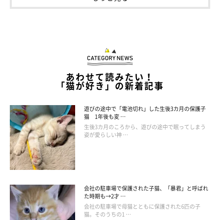
成長しためろんくん。
@melon.mellow.cat
あわせて読みたい！
取材時、生後10カ月になっためろんくん。体が大きくなり、顔つ
「猫が好き」の新着記事
きにもおとなっぽさが感じられるように。
「美少年からイケメン
になったと思います（笑）」
と、飼い主さんは話します。
遊びの途中で「電池切れ」した生後3カ月の保護子
猫 1年後も変 …
生後3カ月のころから、遊びの途中で眠ってしまう
姿が愛らしい神 …
会社の駐車場で保護された子猫、「暴君」と呼ばれ
た時期も→2才 …
会社の駐車場で母猫とともに保護された6匹の子
猫。そのうちの1 …