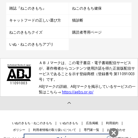
雑誌『ねこのきもち』
ねこのきもち健保
キャットフードの正しい選び方
猫診断
ねこのきもちクイズ
購読者専用ページ
いぬ・ねこのきもちアプリ
ＡＢＪマークは、この電子書店・電子書籍配信サービス
が、著作権者からコンテンツ使用許諾を得た正規版配信サ
ービスであることを示す登録商標（登録番号 第11091003
号）です。
ABJマークの詳細、ABJマークを掲示しているサービスの一
覧はこちら→
https://aebs.or.jp/
いぬのきもち・ねこのきもち
いぬのきもち
広告掲載
利用規約
ポリシー
利用者情報の取り扱いについて
専門家一覧
お問い合わせ