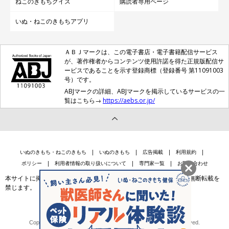
ねこのきもちクイズ
購読者専用ページ
いぬ・ねこのきもちアプリ
ＡＢＪマークは、この電子書店・電子書籍配信サービス
が、著作権者からコンテンツ使用許諾を得た正規版配信サ
ービスであることを示す登録商標（登録番号 第11091003
号）です。
ABJマークの詳細、ABJマークを掲示しているサービスの一
覧はこちら→
https://aebs.or.jp/
いぬのきもち・ねこのきもち
いぬのきもち
広告掲載
利用規約
ポリシー
利用者情報の取り扱いについて
専門家一覧
お問い合わせ
本サイトに掲載されている記事・写真・イラスト等のコンテンツの無断転載を
禁じます。
会社案内
個人情報保護法に基づく公表事項等
Copyright © Benesse Style Care Group Co.,Ltd. All Rights Reserved.