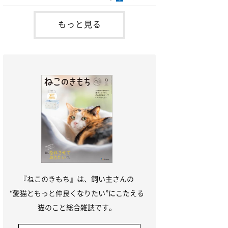
ら、吐く回数を減らすように努めながら様
子を見ていてもよいかと思います。毛玉を
減らすためにはブラッシングをして抜け毛
もっと見る
の手入れをしたり、毛玉を便に排泄させる
フードや毛玉除去剤を利用する方法があり
ます。未消化物を吐くのは、1回に食べる
量が多い猫、早食
『ねこのきもち』は、飼い主さんの
“愛猫ともっと仲良くなりたい”にこたえる
猫のこと総合雑誌です。