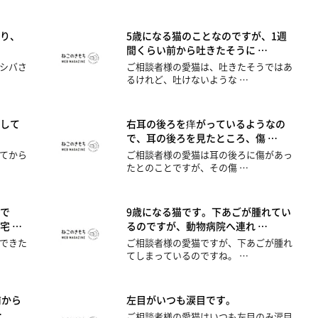
り、
5歳になる猫のことなのですが、1週
間くらい前から吐きたそうに …
シバさ
ご相談者様の愛猫は、吐きたそうではあ
るけれど、吐けないような …
して
右耳の後ろを痒がっているようなの
で、耳の後ろを見たところ、傷 …
てから
ご相談者様の愛猫は耳の後ろに傷があっ
たとのことですが、その傷 …
で
9歳になる猫です。下あごが腫れてい
宅 …
るのですが、動物病院へ連れ …
できた
ご相談者様の愛猫ですが、下あごが腫れ
てしまっているのですね。 …
前から
左目がいつも涙目です。
…
ご相談者様の愛猫はいつも左目のみ涙目