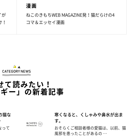
漫画
イが
ねこのきもちWEB MAGAZINE発！猫だらけの4
け！
コマ＆エッセイ漫画
せて読みたい！
ルギー」の新着記事
の猫な
寒くなると、くしゃみや鼻水が出ま
…
す。
なって
おそらくご相談者様の愛猫は、以前、猫
風邪を患ったことがあるの …