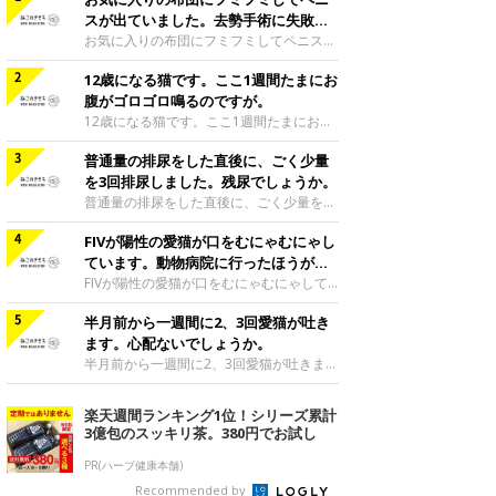
スが出ていました。去勢手術に失敗し
たのでしょうか。
お気に入りの布団にフミフミしてペニスが
出ていました。去勢手術に失敗したのでし
12歳になる猫です。ここ1週間たまにお
ょうか。去勢手術は精巣を除去して精子が
できないようにする手術ですので、ペニス
腹がゴロゴロ鳴るのですが。
の機能まで制御する手術ではありません。
12歳になる猫です。ここ1週間たまにお腹
フミフミするとリラックスしたり気分がよ
がゴロゴロ鳴るのですが。ご相談者様の愛
くなって、ペニスが出てくることがあるよ
普通量の排尿をした直後に、ごく少量
猫のお腹が、ここ1週間ゴロゴロと鳴って
うです。ミックス|Ｃ|1歳3カ月監修／ね
いるのですね。腸は、腸のぜんどう運動と
を3回排尿しました。残尿でしょうか。
このきもち相談室 担当獣医師
いう動きにより、胃腸の内容物を肛門のほ
普通量の排尿をした直後に、ごく少量を3
うへと送り出すように動いています。一般
回排尿しました。残尿でしょうか。ご相談
的に、腹鳴はこれらの腸のぜんどう運動が
FIVが陽性の愛猫が口をむにゃむにゃし
者様がおっしゃられているように、ご相談
亢進したときなどに、お腹のガスが動くと
者様の愛猫は残尿感があって、このように
ています。動物病院に行ったほうがい
聞こえてくる音です。普段はあまりそうい
排尿をしているのだと思われます。膀胱炎
いですか。
FIVが陽性の愛猫が口をむにゃむにゃして
った腹鳴が聞こえない猫では、急に腹鳴が
や尿石症などの尿路系の疾患を患っている
います。動物病院に行ったほうがいいです
聞こえてくると、その後下痢になってしま
可能性が高いです。できるだけ早くかかり
半月前から一週間に2、3回愛猫が吐き
か。口をむにゃむにゃするしぐさは、口の
うことがあります。しかし、ご相談者様の
つけの動物病院へ行き、診てもらってくだ
中に何か違和感を感じているときや吐き気
ます。心配ないでしょうか。
愛猫は、1週間お腹がゴロゴロ鳴っている
さいね。膀胱炎や尿石症などの尿路系の疾
を感じているときに見られる場合が多いで
半月前から一週間に2、3回愛猫が吐きま
ものの、便に
患が疑われるようなときは、可能であれば
す。特にFIV陽性の猫の場合は、口内炎な
す。心配ないでしょうか。吐く回数が多い
尿をお持ちいただくといいのですが、ご相
どがおこりやすい傾向がありますので、早
と食道炎や栄養不良といった他の病気を起
楽天週間ランキング1位！シリーズ累計
談者様の愛猫は、あまり蓄尿することがで
めに受診をして必要な治療を受けるほうが
こすこともあります。原因を確かめて治療
3億包のスッキリ茶。380円でお試し
きない可能性があり、採尿は特に難しいか
よいでしょう。アメショミックス|♀|9歳7
したり、回数を減らすようにしたほうがよ
も知れません。
カ月監修／ねこのきもち相談室 担当獣医
いかと思います。食事後すぐに毛玉を吐
PR(ハーブ健康本舗)
師
く、または未消化物を吐いているのでした
Recommended by