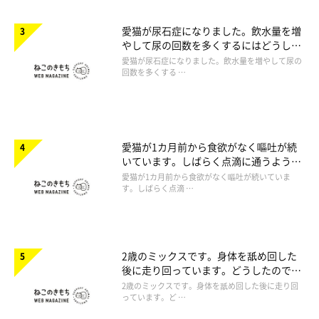
愛猫が尿石症になりました。飲水量を増
やして尿の回数を多くするにはどうした
らいいですか。
愛猫が尿石症になりました。飲水量を増やして尿の
回数を多くする …
愛猫が1カ月前から食欲がなく嘔吐が続
いています。しばらく点滴に通うように
言われたのですが心配です。
愛猫が1カ月前から食欲がなく嘔吐が続いていま
す。しばらく点滴 …
2歳のミックスです。身体を舐め回した
後に走り回っています。どうしたのでし
ょうか。
2歳のミックスです。身体を舐め回した後に走り回
っています。ど …