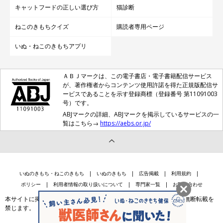
キャットフードの正しい選び方
猫診断
ねこのきもちクイズ
購読者専用ページ
いぬ・ねこのきもちアプリ
ＡＢＪマークは、この電子書店・電子書籍配信サービス
が、著作権者からコンテンツ使用許諾を得た正規版配信サ
ービスであることを示す登録商標（登録番号 第11091003
号）です。
ABJマークの詳細、ABJマークを掲示しているサービスの一
覧はこちら→
https://aebs.or.jp/
いぬのきもち・ねこのきもち
いぬのきもち
広告掲載
利用規約
ポリシー
利用者情報の取り扱いについて
専門家一覧
お問い合わせ
本サイトに掲載されている記事・写真・イラスト等のコンテンツの無断転載を
禁じます。
会社案内
個人情報保護法に基づく公表事項等