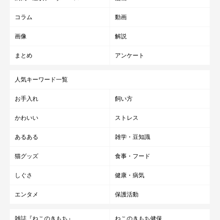
コラム
動画
画像
解説
まとめ
アンケート
人気キーワード一覧
お手入れ
飼い方
かわいい
ストレス
あるある
雑学・豆知識
猫グッズ
食事・フード
しぐさ
健康・病気
エンタメ
保護活動
雑誌『ねこのきもち』
ねこのきもち健保