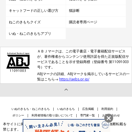
キャットフードの正しい選び方
猫診断
ねこのきもちクイズ
購読者専用ページ
いぬ・ねこのきもちアプリ
ＡＢＪマークは、この電子書店・電子書籍配信サービス
が、著作権者からコンテンツ使用許諾を得た正規版配信サ
ービスであることを示す登録商標（登録番号 第11091003
号）です。
ABJマークの詳細、ABJマークを掲示しているサービスの一
覧はこちら→
https://aebs.or.jp/
いぬのきもち・ねこのきもち
いぬのきもち
広告掲載
利用規約
ポリシー
利用者情報の取り扱いについて
専門家一覧
お問い合わせ
本サイトに掲載されている記事・写真・イラスト等のコンテンツの無断転載を
禁じます。