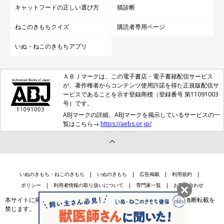
キャットフードの正しい選び方
猫診断
ねこのきもちクイズ
購読者専用ページ
いぬ・ねこのきもちアプリ
ＡＢＪマークは、この電子書店・電子書籍配信サービス
が、著作権者からコンテンツ使用許諾を得た正規版配信サ
ービスであることを示す登録商標（登録番号 第11091003
号）です。
ABJマークの詳細、ABJマークを掲示しているサービスの一
覧はこちら→
https://aebs.or.jp/
いぬのきもち・ねこのきもち
いぬのきもち
広告掲載
利用規約
ポリシー
利用者情報の取り扱いについて
専門家一覧
お問い合わせ
本サイトに掲載されている記事・写真・イラスト等のコンテンツの無断転載を
禁じます。
会社案内
個人情報保護法に基づく公表事項等