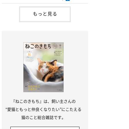
ら、吐く回数を減らすように努めながら様
子を見ていてもよいかと思います。毛玉を
減らすためにはブラッシングをして抜け毛
もっと見る
の手入れをしたり、毛玉を便に排泄させる
フードや毛玉除去剤を利用する方法があり
ます。未消化物を吐くのは、1回に食べる
量が多い猫、早食
『ねこのきもち』は、飼い主さんの
“愛猫ともっと仲良くなりたい”にこたえる
猫のこと総合雑誌です。