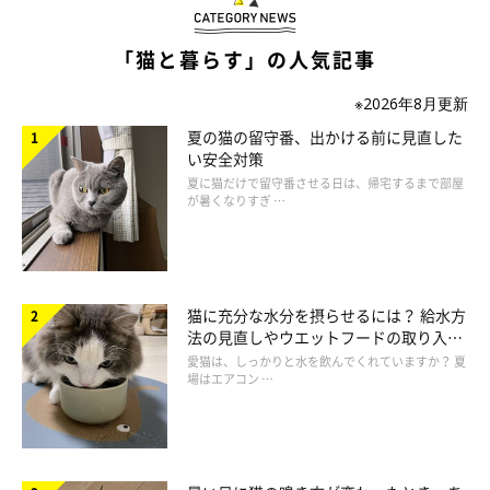
「猫と暮らす」の人気記事
※2026年8月更新
夏の猫の留守番、出かける前に見直した
い安全対策
夏に猫だけで留守番させる日は、帰宅するまで部屋
が暑くなりすぎ …
猫に充分な水分を摂らせるには？ 給水方
法の見直しやウエットフードの取り入れ
方を解説
愛猫は、しっかりと水を飲んでくれていますか？ 夏
場はエアコン …
まあるくなって眠るのは？