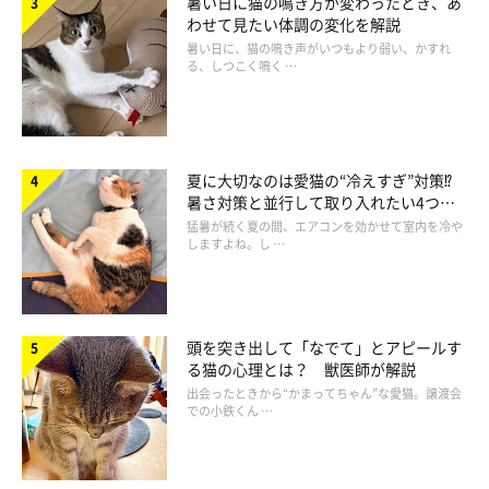
暑い日に猫の鳴き方が変わったとき、あ
わせて見たい体調の変化を解説
暑い日に、猫の鳴き声がいつもより弱い、かすれ
る、しつこく鳴く …
夏に大切なのは愛猫の“冷えすぎ”対策⁉
暑さ対策と並行して取り入れたい4つの
工夫
猛暑が続く夏の間、エアコンを効かせて室内を冷や
しますよね。し …
頭を突き出して「なでて」とアピールす
る猫の心理とは？ 獣医師が解説
出会ったときから“かまってちゃん”な愛猫。譲渡会
での小鉄くん …