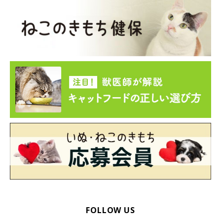
のよい体勢だったりと、猫の寝相にはさまざまな理由が隠されて
います。ぜひ、気持ちよさそうに寝ている愛猫の姿を、そっと見
てみてくださいね。今日はどんな寝相かな？
参考／「ねこのきもち」2016年4月号『「寝るのがシゴト」の猫
あるあるを解説 とろりん猫のフシギ』（監修：帝京科学大学助
教 動物看護師 小野寺温先生）
文／ishikawa_A
構成／ねこのきもちWeb編集室
※写真はスマホアプリ「いぬ・ねこのきもち」で投稿されたもの
です。
※記事と写真に関連性はありませんので予めご了承ください。
FOLLOW US