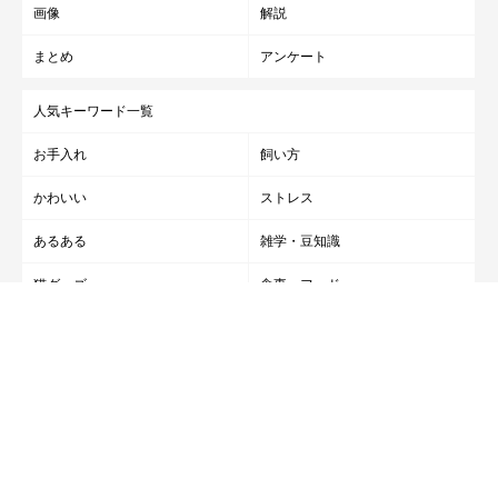
画像
解説
まとめ
アンケート
人気キーワード一覧
お手入れ
飼い方
かわいい
ストレス
あるある
雑学・豆知識
猫グッズ
食事・フード
しぐさ
健康・病気
エンタメ
保護活動
雑誌『ねこのきもち』
ねこのきもち健保
キャットフードの正しい選び方
猫診断