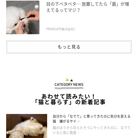
目の下ベタベタ… 放置してたら「菌」が増
えてるってマジ？
PR(AIGATE株式会社)
もっと見る
ねこのきもち投稿写真ギャラリー
猫は寒いときに、団子のように丸くなって眠ることがあります。
あわせて読みたい！
「猫と暮らす」の新着記事
空気に触れる体の面積を小さくして、寒さを
これは、
しのごうとしている
から。また、この体勢からはすぐに起き
自分から「なでて」と寄ってきたのに気分を変える
上がることはできないため、安心度が高いポーズといえるでしょ
猫 嫌がるサイ …
猫のほうから甘えたそうにやってきたのに、なでて
う。
いると急に態度 …