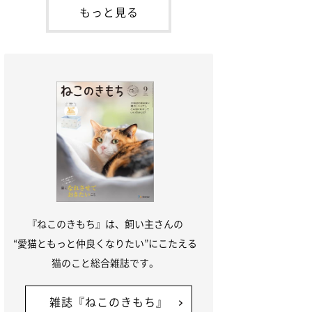
が通れる程度に
には、実際に猫は甘噛みする相手を選んで
もっと見る
いるのか、その真相をお聞きします。約6
割の飼い主さんが「甘噛みする相手を選ん
でいる」と感じていた※2026年5月実施
「ね
『ねこのきもち』は、飼い主さんの
“愛猫ともっと仲良くなりたい”にこたえる
猫のこと総合雑誌です。
雑誌『ねこのきもち』