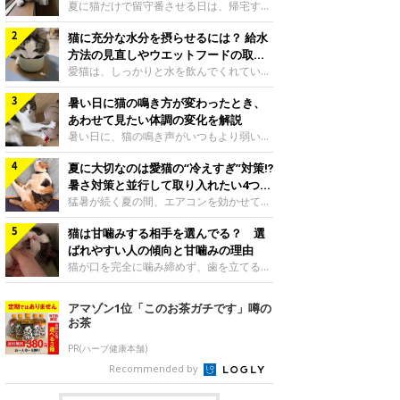
夏に猫だけで留守番させる日は、帰宅する
まで部屋が暑くなりすぎないか、水は足り
猫に充分な水分を摂らせるには？ 給水
るかと気になる飼い主さんもいるでしょ
う。家の中なら安全と思っていても、日中
方法の見直しやウエットフードの取り
は室温が急に上がることがあります。留守
入れ方を解説
愛猫は、しっかりと水を飲んでくれていま
中の暑さから猫を守るために準備したいこ
すか？ 夏場はエアコンで室内が涼しいこ
とや、帰宅後に見たいサインなどについ
暑い日に猫の鳴き方が変わったとき、
ともあり、猫があまり水を飲まないこと
て、ねこのきもち獣医師相談室の岡本りさ
も。積極的に水分を摂らせるためには、給
あわせて見たい体調の変化を解説
先生に伺いました。 留守中は室温が急に
水方法を見直したり、フードから水分を摂
暑い日に、猫の鳴き声がいつもより弱い、
上がることがあるねこのきもち投稿写真ギ
らせたりする方法があります。今回は獣医
かすれる、しつこく鳴くなど、ふだんと違
ャラリー夏の日中は、エアコンが切れると
師の重本仁先生に、猫に水分を摂らせるた
夏に大切なのは愛猫の“冷えすぎ”対策⁉
って聞こえることがあります。 そんなと
室温が急に上昇する場合があります。猫は
めにできるためできる工夫を教えていただ
き、あわせてどのような様子を確認したら
暑さ対策と並行して取り入れたい4つの
自分で涼しい場所を探すのが得意ですが、
きました。ボウルの高さを愛猫の好みにね
よいのでしょうか。暑い日に猫の鳴き方が
工夫
猛暑が続く夏の間、エアコンを効かせて室
部屋全体が暑くなれ
このきもち投稿写真ギャラリー水飲みボウ
変わるときの見方や注意したい体調の変化
内を冷やしますよね。しかし、人にとって
ルの高さは、猫が飲むときに頭が胃より下
などについて、ねこのきもち獣医師相談室
猫は甘噛みする相手を選んでる？ 選
は快適な温度でも、猫にとっては温度が低
にならないように設定すると飲みやすいで
の山口みき先生に伺いました。 鳴き方の
すぎることも。暑さ対策と並行して、冷え
ばれやすい人の傾向と甘噛みの理由
しょう。首を深く折り曲げずに済むため、
変化だけで判断せず、全身の様子も確認し
すぎ対策もしっかりと行うことが大切で
猫が口を完全に噛み締めず、歯を立てる程
関節や食道への負
てねこのきもち投稿写真ギャラリー猫の鳴
す。今回は獣医師の重本仁先生に、猫の冷
度に噛む“甘噛み”。遊びやスキンシップの
き方が変わったとき、暑さと関係している
えすぎを防ぐ4つの対策を教えていただき
ときに繰り出すことがありますが、同じ家
アマゾン1位「このお茶ガチです」噂の
ように見えることがあります。 ただ、鳴
ました。（1） 冷房の効いていない部屋に
族でも噛まれる頻度に違いがあると感じる
お茶
き声だけで原因を決めるのは難しく、体調
行き来できるようにするねこのきもち投稿
ことも。ねこのきもちWEB MAGAZINEで
や環境の変化を
写真ギャラリー猫が寒いと感じたときに、
は、飼い主さんたちにアンケートを実施
PR(ハーブ健康本舗)
冷気から逃れる「逃げ場」を用意しておき
し、愛猫が甘噛みする相手を選んでいると
Recommended by
ましょう。冷房の効いていない部屋や廊下
感じる状況を教えてもらいました。また、
へも自由に行き来できるように、ドアは猫
ねこのきもち獣医師相談室の原駿太朗先生