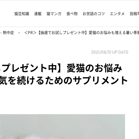
猫豆知識
連載
猫マンガ
食べ物
お世話のコツ
エンタメ
投稿
・熱中症
＜PR＞【抽選でお試しプレゼント中】愛猫のお悩みも増える暑い季
2021/08/31
UP DATE
しプレゼント中】愛猫のお悩み
気を続けるためのサプリメント