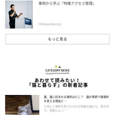
事例から学ぶ『特権アクセス管理』
PR(KeeperSecurity)
もっと見る
あわせて読みたい！
「猫と暮らす」の新着記事
＠msk_manana
夏、猫に好まれる場所はどこ？ 猫が季節で寝場所
manana suerteの猫ニットはしっぽを上げる猫のデザイン。無防
を変える理由と …
備におしりを見せてくれる猫は、かわいくてしかたありません♡
心地いい場所を見つけるのが得意な猫たち。家の中
で、季節によっ …
デニムに合わせやすいデザインで、ホワイトとブラックのカラー