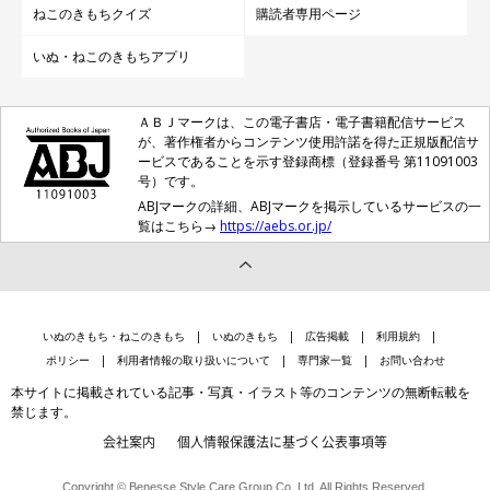
ねこのきもちクイズ
購読者専用ページ
いぬ・ねこのきもちアプリ
ＡＢＪマークは、この電子書店・電子書籍配信サービス
が、著作権者からコンテンツ使用許諾を得た正規版配信サ
ービスであることを示す登録商標（登録番号 第11091003
号）です。
ABJマークの詳細、ABJマークを掲示しているサービスの一
覧はこちら→
https://aebs.or.jp/
いぬのきもち・ねこのきもち
いぬのきもち
広告掲載
利用規約
ポリシー
利用者情報の取り扱いについて
専門家一覧
お問い合わせ
本サイトに掲載されている記事・写真・イラスト等のコンテンツの無断転載を
禁じます。
会社案内
個人情報保護法に基づく公表事項等
Copyright © Benesse Style Care Group Co.,Ltd. All Rights Reserved.