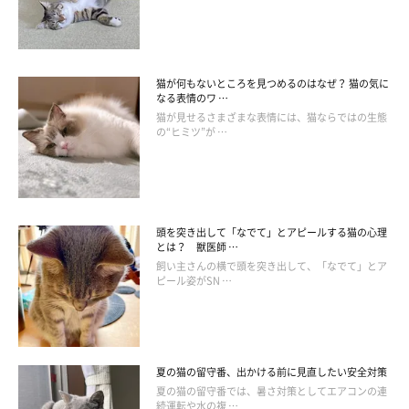
は販売開始からすぐに売れてしまったそう。気になる人は再販を
要チェックです！
猫が何もないところを見つめるのはなぜ？ 猫の気に
なる表情のワ …
猫が見せるさまざまな表情には、猫ならではの生態
の“ヒミツ”が …
頭を突き出して「なでて」とアピールする猫の心理
とは？ 獣医師 …
飼い主さんの横で頭を突き出して、「なでて」とア
ピール姿がSN …
夏の猫の留守番、出かける前に見直したい安全対策
夏の猫の留守番では、暑さ対策としてエアコンの連
続運転や水の複 …