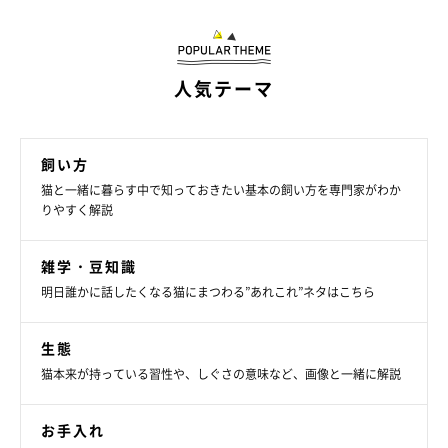
＠videpochesdecepica_lucua1100
人気テーマ
おすまししたハチワレ猫が描かれた紫のニットは、Three Four
Timeの猫ニット。肌触りがモチモチなので、チクチクする感触
が苦手な人でも着やすいみたい。
飼い方
＠videpochesdecepica_lucua1100さんによれば、今年も動物モ
猫と一緒に暮らす中で知っておきたい基本の飼い方を専門家がわか
チーフのニットが人気なんだそう。ふだん着に、お出かけ着に、
りやすく解説
猫柄を取り入れるとおしゃれ度がアップしそうです♪
雑学・豆知識
SNSで「＃猫ニット」を検索するとたくさんのニットが見つかる
明日誰かに話したくなる猫にまつわる”あれこれ”ネタはこちら
ので、目移りしてしまいますよね。いろんな猫を連れて歩いて、
毎日をハッピーに過ごしましょう。
生態
猫本来が持っている習性や、しぐさの意味など、画像と一緒に解説
掲載協力／Instagram（
＠flower_designroom
、
＠rina_od0307
、
お手入れ
＠msk_manana
、
＠videpochesdecepica_lucua1100
）