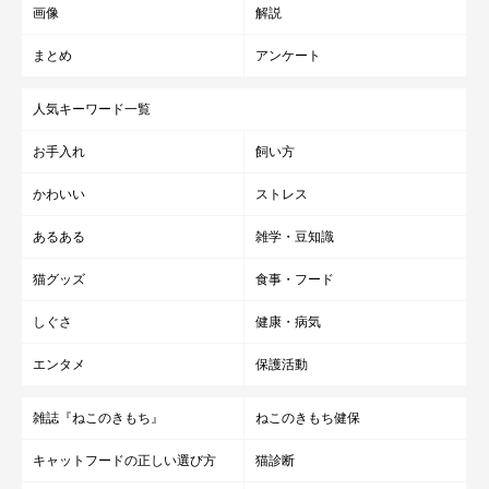
画像
解説
まとめ
アンケート
人気キーワード一覧
お手入れ
飼い方
かわいい
ストレス
あるある
雑学・豆知識
猫グッズ
食事・フード
しぐさ
健康・病気
エンタメ
保護活動
雑誌『ねこのきもち』
ねこのきもち健保
キャットフードの正しい選び方
猫診断