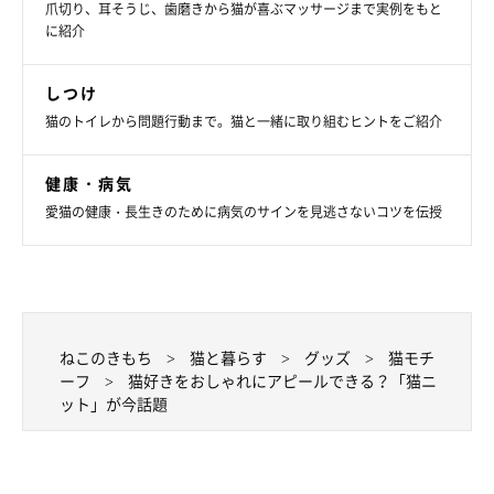
爪切り、耳そうじ、歯磨きから猫が喜ぶマッサージまで実例をもと
※この記事は投稿者さまにご了承をいただいたうえで制作してい
に紹介
ます。
文／小崎華
しつけ
猫のトイレから問題行動まで。猫と一緒に取り組むヒントをご紹介
健康・病気
愛猫の健康・長生きのために病気のサインを見逃さないコツを伝授
ねこのきもち
猫と暮らす
グッズ
猫モチ
ーフ
猫好きをおしゃれにアピールできる？「猫ニ
ット」が今話題