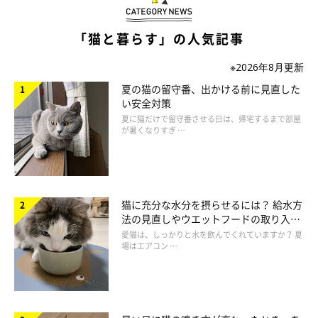
「猫と暮らす」の人気記事
＠flower_designroom
※2026年8月更新
niko and ...のflowerの猫ニット。フワフワしたツインズの猫がじ
夏の猫の留守番、出かける前に見直した
い安全対策
ゃれあう姿が、とってもかわいい。どんな洋服にも合わせやすい
夏に猫だけで留守番させる日は、帰宅するまで部屋
色味も嬉しいポイントですね♪
が暑くなりすぎ …
猫好きな人、フワモコ好きな人がこの冬のコーディネートに取り
入れたい1枚です。
猫に充分な水分を摂らせるには？ 給水方
法の見直しやウエットフードの取り入れ
方を解説
愛猫は、しっかりと水を飲んでくれていますか？ 夏
場はエアコン …