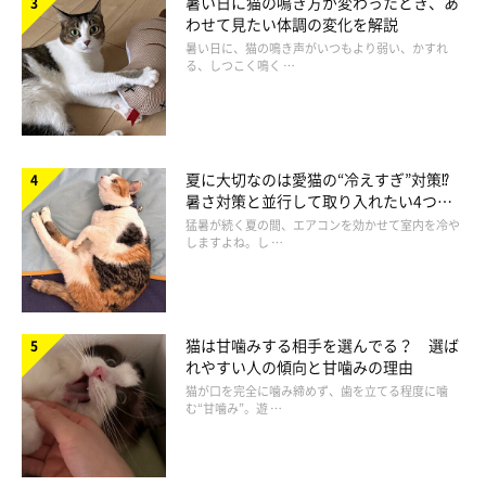
暑い日に猫の鳴き方が変わったとき、あ
わせて見たい体調の変化を解説
暑い日に、猫の鳴き声がいつもより弱い、かすれ
る、しつこく鳴く …
夏に大切なのは愛猫の“冷えすぎ”対策⁉
暑さ対策と並行して取り入れたい4つの
猫がしっぽを上げるニット
工夫
猛暑が続く夏の間、エアコンを効かせて室内を冷や
しますよね。し …
猫は甘噛みする相手を選んでる？ 選ば
れやすい人の傾向と甘噛みの理由
猫が口を完全に噛み締めず、歯を立てる程度に噛
む“甘噛み”。遊 …