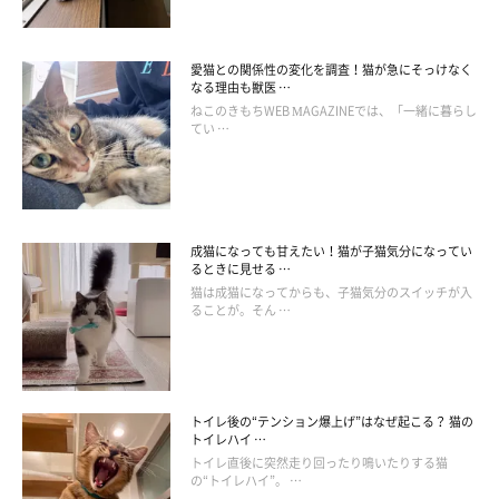
愛猫との関係性の変化を調査！猫が急にそっけなく
なる理由も獣医 …
ねこのきもちWEB MAGAZINEでは、「一緒に暮らし
てい …
成猫になっても甘えたい！猫が子猫気分になってい
るときに見せる …
猫は成猫になってからも、子猫気分のスイッチが入
ることが。そん …
トイレ後の“テンション爆上げ”はなぜ起こる？ 猫の
トイレハイ …
トイレ直後に突然走り回ったり鳴いたりする猫
の“トイレハイ”。 …