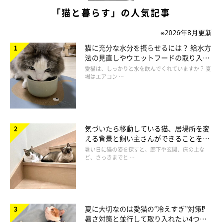
「猫と暮らす」の人気記事
※2026年8月更新
猫に充分な水分を摂らせるには？ 給水方
法の見直しやウエットフードの取り入れ
方を解説
愛猫は、しっかりと水を飲んでくれていますか？ 夏
場はエアコン …
気づいたら移動している猫、居場所を変
える背景と飼い主さんができることを獣
医師が解説
暑い日に猫の姿を探すと、廊下や玄関、床の上な
ど、さっきまでと …
夏に大切なのは愛猫の“冷えすぎ”対策⁉
暑さ対策と並行して取り入れたい4つの