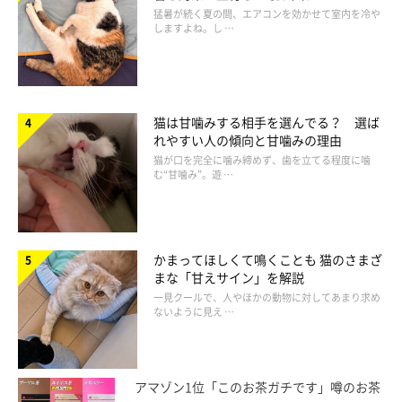
工夫
猛暑が続く夏の間、エアコンを効かせて室内を冷や
しますよね。し …
猫は甘噛みする相手を選んでる？ 選ば
れやすい人の傾向と甘噛みの理由
猫が口を完全に噛み締めず、歯を立てる程度に噛
む“甘噛み”。遊 …
かまってほしくて鳴くことも 猫のさまざ
まな「甘えサイン」を解説
一見クールで、人やほかの動物に対してあまり求め
ないように見え …
アマゾン1位「このお茶ガチです」噂のお茶