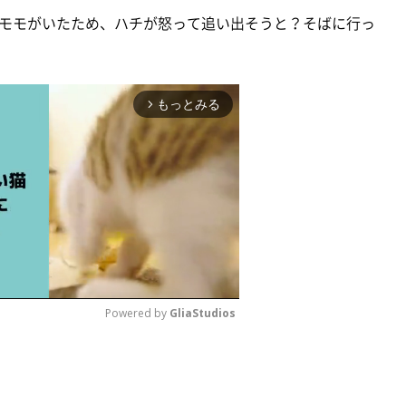
モモがいたため、ハチが怒って追い出そうと？そばに行っ
もっとみる
arrow_forward_ios
Powered by 
GliaStudios
M
u