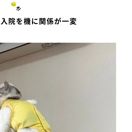
t
e
の入院を機に関係が一変