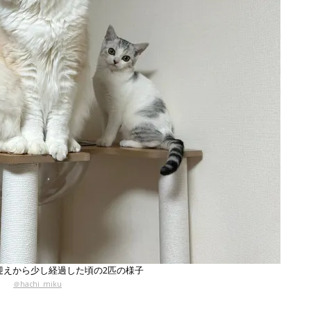
迎えから少し経過した頃の2匹の様子
＠hachi_miku