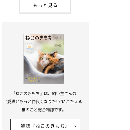
が通れる程度に
には、実際に猫は甘噛みする相手を選んで
もっと見る
いるのか、その真相をお聞きします。約6
割の飼い主さんが「甘噛みする相手を選ん
でいる」と感じていた※2026年5月実施
「ね
『ねこのきもち』は、飼い主さんの
“愛猫ともっと仲良くなりたい”にこたえる
猫のこと総合雑誌です。
雑誌『ねこのきもち』