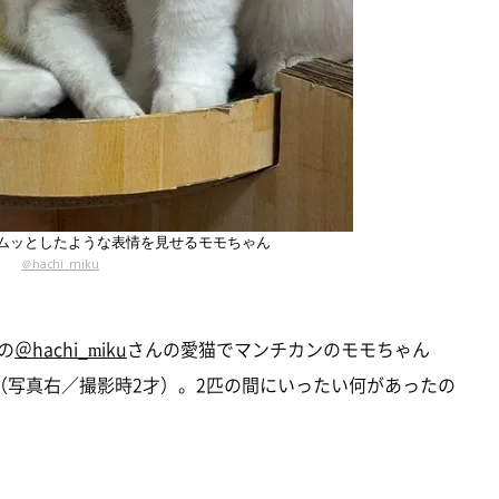
ムッとしたような表情を見せるモモちゃん
＠hachi_miku
の
＠hachi_miku
さんの愛猫でマンチカンのモモちゃん
（写真右／撮影時2才）。2匹の間にいったい何があったの