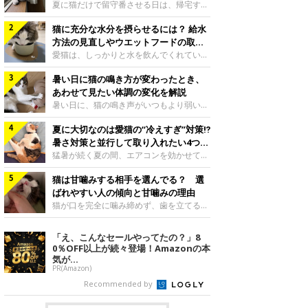
夏に猫だけで留守番させる日は、帰宅する
まで部屋が暑くなりすぎないか、水は足り
猫に充分な水分を摂らせるには？ 給水
るかと気になる飼い主さんもいるでしょ
う。家の中なら安全と思っていても、日中
方法の見直しやウエットフードの取り
は室温が急に上がることがあります。留守
入れ方を解説
愛猫は、しっかりと水を飲んでくれていま
中の暑さから猫を守るために準備したいこ
すか？ 夏場はエアコンで室内が涼しいこ
とや、帰宅後に見たいサインなどについ
暑い日に猫の鳴き方が変わったとき、
ともあり、猫があまり水を飲まないこと
て、ねこのきもち獣医師相談室の岡本りさ
も。積極的に水分を摂らせるためには、給
あわせて見たい体調の変化を解説
先生に伺いました。 留守中は室温が急に
水方法を見直したり、フードから水分を摂
暑い日に、猫の鳴き声がいつもより弱い、
上がることがあるねこのきもち投稿写真ギ
らせたりする方法があります。今回は獣医
かすれる、しつこく鳴くなど、ふだんと違
ャラリー夏の日中は、エアコンが切れると
師の重本仁先生に、猫に水分を摂らせるた
夏に大切なのは愛猫の“冷えすぎ”対策⁉
って聞こえることがあります。 そんなと
室温が急に上昇する場合があります。猫は
めにできるためできる工夫を教えていただ
き、あわせてどのような様子を確認したら
暑さ対策と並行して取り入れたい4つの
自分で涼しい場所を探すのが得意ですが、
きました。ボウルの高さを愛猫の好みにね
よいのでしょうか。暑い日に猫の鳴き方が
工夫
猛暑が続く夏の間、エアコンを効かせて室
部屋全体が暑くなれ
このきもち投稿写真ギャラリー水飲みボウ
変わるときの見方や注意したい体調の変化
内を冷やしますよね。しかし、人にとって
ルの高さは、猫が飲むときに頭が胃より下
などについて、ねこのきもち獣医師相談室
猫は甘噛みする相手を選んでる？ 選
は快適な温度でも、猫にとっては温度が低
にならないように設定すると飲みやすいで
の山口みき先生に伺いました。 鳴き方の
すぎることも。暑さ対策と並行して、冷え
ばれやすい人の傾向と甘噛みの理由
しょう。首を深く折り曲げずに済むため、
変化だけで判断せず、全身の様子も確認し
すぎ対策もしっかりと行うことが大切で
猫が口を完全に噛み締めず、歯を立てる程
関節や食道への負
てねこのきもち投稿写真ギャラリー猫の鳴
す。今回は獣医師の重本仁先生に、猫の冷
度に噛む“甘噛み”。遊びやスキンシップの
き方が変わったとき、暑さと関係している
えすぎを防ぐ4つの対策を教えていただき
ときに繰り出すことがありますが、同じ家
「え、こんなセールやってたの？」8
ように見えることがあります。 ただ、鳴
ました。（1） 冷房の効いていない部屋に
族でも噛まれる頻度に違いがあると感じる
0％OFF以上が続々登場！Amazonの本
き声だけで原因を決めるのは難しく、体調
行き来できるようにするねこのきもち投稿
ことも。ねこのきもちWEB MAGAZINEで
気が...
や環境の変化を
写真ギャラリー猫が寒いと感じたときに、
は、飼い主さんたちにアンケートを実施
PR(Amazon)
冷気から逃れる「逃げ場」を用意しておき
し、愛猫が甘噛みする相手を選んでいると
Recommended by
ましょう。冷房の効いていない部屋や廊下
感じる状況を教えてもらいました。また、
へも自由に行き来できるように、ドアは猫
ねこのきもち獣医師相談室の原駿太朗先生