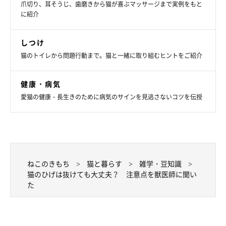
また、落ちているひげを見つけたときは、数や頻度をさりげなく
爪切り、耳そうじ、歯磨きから猫が喜ぶマッサージまで実例をもと
確認しておくと変化に気づきやすくなりますよ。
に紹介
普段の食欲や元気、行動などとあわせて観察してあげてくださ
しつけ
い。
猫のトイレから問題行動まで。猫と一緒に取り組むヒントをご紹介
文／ねこのきもちWeb編集室 監修／いぬ・ねこのきもち獣医師
健康・病気
相談室
愛猫の健康・長生きのために病気のサインを見逃さないコツを伝授
※記事と写真に関連性がない場合もあります。
ねこのきもち
猫と暮らす
雑学・豆知識
猫のひげは抜けても大丈夫？ 注意点を獣医師に聞い
た