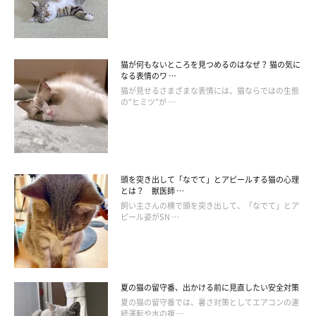
ねこのきもち投稿写真ギャラリー
猫が何もないところを見つめるのはなぜ？ 猫の気に
ひげがたまに数本落ちている程度で、愛猫の食欲や元気、行動に
なる表情のワ …
変化がない場合は、様子を見てもよいケースでしょう。一方で、
猫が見せるさまざまな表情には、猫ならではの生態
の“ヒミツ”が …
短い期間に何本も抜けているように見える場合や、ひげの根元の
皮膚に異常が見られる場合には注意が必要なこともあります。
また、顔まわりを頻繁に気にしたり、かゆがる様子があるときに
は、皮膚のトラブルが関係している可能性も否定できません。そ
頭を突き出して「なでて」とアピールする猫の心理
のような変化が見られるときには、早めに動物病院で相談しまし
とは？ 獣医師 …
ょう。
飼い主さんの横で頭を突き出して、「なでて」とア
ピール姿がSN …
夏の猫の留守番、出かける前に見直したい安全対策
夏の猫の留守番では、暑さ対策としてエアコンの連
続運転や水の複 …