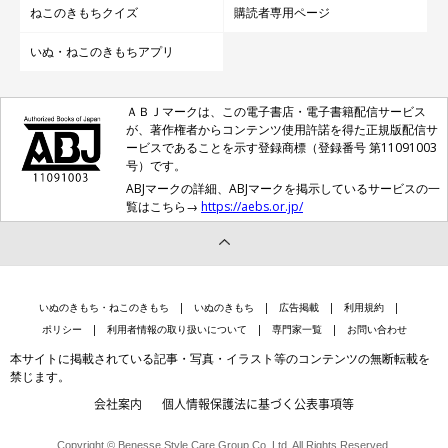
ねこのきもちクイズ
購読者専用ページ
いぬ・ねこのきもちアプリ
ＡＢＪマークは、この電子書店・電子書籍配信サービス
が、著作権者からコンテンツ使用許諾を得た正規版配信サ
ービスであることを示す登録商標（登録番号 第11091003
号）です。
ABJマークの詳細、ABJマークを掲示しているサービスの一
覧はこちら→
https://aebs.or.jp/
いぬのきもち・ねこのきもち
いぬのきもち
広告掲載
利用規約
ポリシー
利用者情報の取り扱いについて
専門家一覧
お問い合わせ
本サイトに掲載されている記事・写真・イラスト等のコンテンツの無断転載を
禁じます。
会社案内
個人情報保護法に基づく公表事項等
Copyright © Benesse Style Care Group Co.,Ltd. All Rights Reserved.