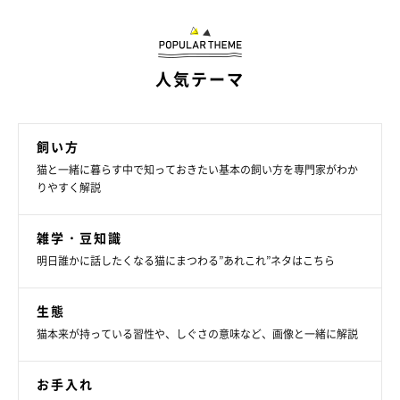
人気テーマ
飼い方
猫と一緒に暮らす中で知っておきたい基本の飼い方を専門家がわか
りやすく解説
雑学・豆知識
ねこのきもち投稿写真ギャラリー
明日誰かに話したくなる猫にまつわる”あれこれ”ネタはこちら
猫のひげは周囲の環境を感じ取るための大切な役割を持つと考え
生態
られています。そのため、飼い主さんがひげを切ったり引き抜い
猫本来が持っている習性や、しぐさの意味など、画像と一緒に解説
たりすることは避けるようにしましょう。
お手入れ