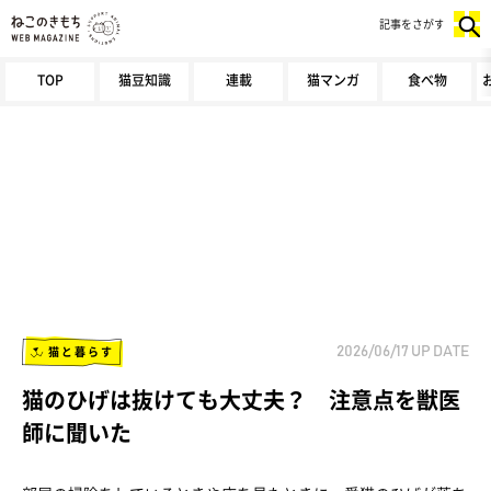
記事をさがす
TOP
猫豆知識
連載
猫マンガ
食べ物
猫と暮らす
2026/06/17
UP DATE
猫のひげは抜けても大丈夫？ 注意点を獣医
師に聞いた