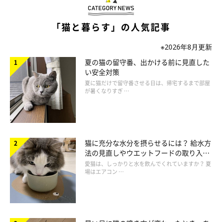
「猫と暮らす」の人気記事
※2026年8月更新
夏の猫の留守番、出かける前に見直した
い安全対策
夏に猫だけで留守番させる日は、帰宅するまで部屋
ねこのきもち投稿写真ギャラリー
が暑くなりすぎ …
猫のひげが落ちている理由には、いくつかの背景が考えられると
いわれています。
猫に充分な水分を摂らせるには？ 給水方
① 生え替わりによるもの
法の見直しやウエットフードの取り入れ
方を解説
愛猫は、しっかりと水を飲んでくれていますか？ 夏
体毛と同じように、ひげも一定の周期で抜け替わるため。
場はエアコン …
② 日常生活で自然に抜けた
遊んでいるときや顔をこすりつけたときなどに、自然に抜け落ち
た。