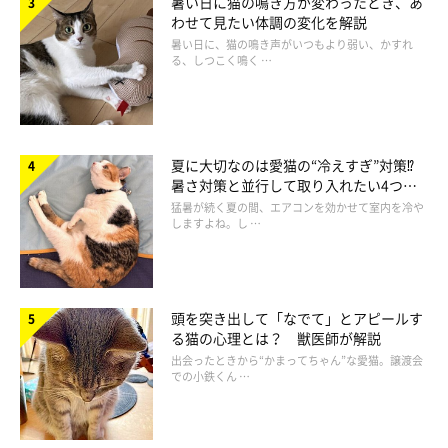
暑い日に猫の鳴き方が変わったとき、あ
わせて見たい体調の変化を解説
暑い日に、猫の鳴き声がいつもより弱い、かすれ
このように、ひげは自然と抜けます。
る、しつこく鳴く …
夏に大切なのは愛猫の“冷えすぎ”対策⁉
暑さ対策と並行して取り入れたい4つの
工夫
猛暑が続く夏の間、エアコンを効かせて室内を冷や
しますよね。し …
頭を突き出して「なでて」とアピールす
る猫の心理とは？ 獣医師が解説
出会ったときから“かまってちゃん”な愛猫。譲渡会
での小鉄くん …