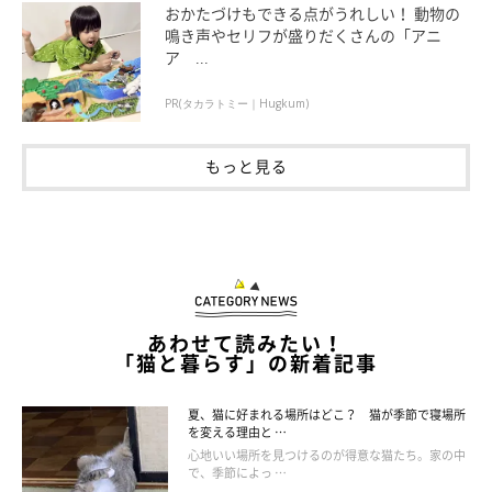
おかたづけもできる点がうれしい！ 動物の
心配しなくてよいケースと注意したいケース
鳴き声やセリフが盛りだくさんの「アニ
ア ...
PR(タカラトミー｜Hugkum)
もっと見る
あわせて読みたい！
「猫と暮らす」の新着記事
夏、猫に好まれる場所はどこ？ 猫が季節で寝場所
を変える理由と …
心地いい場所を見つけるのが得意な猫たち。家の中
で、季節によっ …