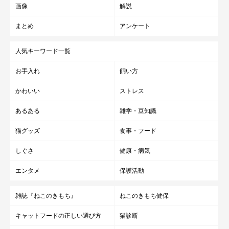
画像
解説
まとめ
アンケート
人気キーワード一覧
お手入れ
飼い方
かわいい
ストレス
あるある
雑学・豆知識
猫グッズ
食事・フード
しぐさ
健康・病気
エンタメ
保護活動
雑誌『ねこのきもち』
ねこのきもち健保
キャットフードの正しい選び方
猫診断