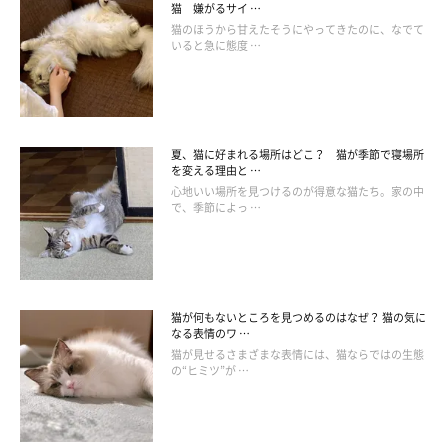
猫 嫌がるサイ …
猫のほうから甘えたそうにやってきたのに、なでて
いると急に態度 …
夏、猫に好まれる場所はどこ？ 猫が季節で寝場所
を変える理由と …
心地いい場所を見つけるのが得意な猫たち。家の中
で、季節によっ …
猫が何もないところを見つめるのはなぜ？ 猫の気に
なる表情のワ …
猫が見せるさまざまな表情には、猫ならではの生態
の“ヒミツ”が …