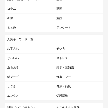
コラム
動画
画像
解説
まとめ
アンケート
人気キーワード一覧
お手入れ
飼い方
かわいい
ストレス
あるある
雑学・豆知識
猫グッズ
食事・フード
しぐさ
健康・病気
エンタメ
保護活動
雑誌『ねこのきもち』
ねこのきもち健保