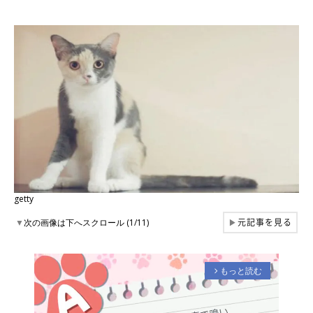
getty
元記事を見る
▼
次の画像は下へスクロール (1/11)
▶
もっと読む
arrow_forward_ios