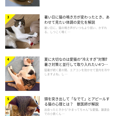
暑い日に猫の鳴き方が変わったとき、あ
わせて見たい体調の変化を解説
暑い日に、猫の鳴き声がいつもより弱い、かすれ
る、しつこく鳴く …
夏に大切なのは愛猫の“冷えすぎ”対策⁉
暑さ対策と並行して取り入れたい4つの
工夫
猛暑が続く夏の間、エアコンを効かせて室内を冷や
しますよね。し …
頭を突き出して「なでて」とアピールす
る猫の心理とは？ 獣医師が解説
出会ったときから“かまってちゃん”な愛猫。譲渡会
での小鉄くん …