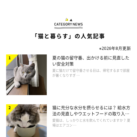
「猫と暮らす」の人気記事
※2026年8月更新
夏の猫の留守番、出かける前に見直した
い安全対策
夏に猫だけで留守番させる日は、帰宅するまで部屋
が暑くなりすぎ …
猫に充分な水分を摂らせるには？ 給水方
法の見直しやウエットフードの取り入れ
方を解説
愛猫は、しっかりと水を飲んでくれていますか？ 夏
場はエアコン …