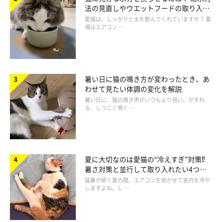
法の見直しやウエットフードの取り入れ
方を解説
愛猫は、しっかりと水を飲んでくれていますか？ 夏
場はエアコン …
暑い日に猫の鳴き方が変わったとき、あ
わせて見たい体調の変化を解説
暑い日に、猫の鳴き声がいつもより弱い、かすれ
る、しつこく鳴く …
夏に大切なのは愛猫の“冷えすぎ”対策⁉
暑さ対策と並行して取り入れたい4つの
工夫
猛暑が続く夏の間、エアコンを効かせて室内を冷や
しますよね。し …