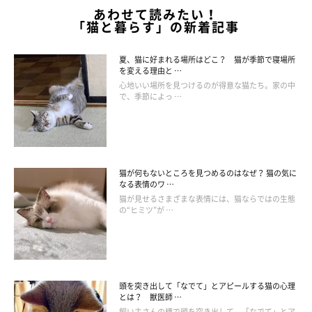
あわせて読みたい！
「猫と暮らす」の新着記事
夏、猫に好まれる場所はどこ？ 猫が季節で寝場所
を変える理由と …
心地いい場所を見つけるのが得意な猫たち。家の中
で、季節によっ …
猫が何もないところを見つめるのはなぜ？ 猫の気に
なる表情のワ …
猫が見せるさまざまな表情には、猫ならではの生態
の“ヒミツ”が …
頭を突き出して「なでて」とアピールする猫の心理
とは？ 獣医師 …
飼い主さんの横で頭を突き出して、「なでて」とア