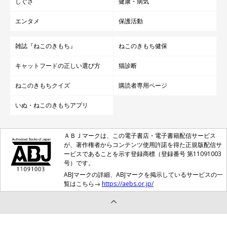
しぐさ
健康・病気
エンタメ
保護活動
雑誌『ねこのきもち』
ねこのきもち健保
キャットフードの正しい選び方
猫診断
ねこのきもちクイズ
購読者専用ページ
いぬ・ねこのきもちアプリ
ＡＢＪマークは、この電子書店・電子書籍配信サービス
が、著作権者からコンテンツ使用許諾を得た正規版配信サ
ービスであることを示す登録商標（登録番号 第11091003
号）です。
ABJマークの詳細、ABJマークを掲示しているサービスの一
覧はこちら→
https://aebs.or.jp/