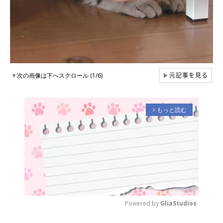
元記事を見る
▼
次の画像は下へスクロール (1/6)
▶
もっと読む
arrow_forward_ios
Powered by 
GliaStudios
M