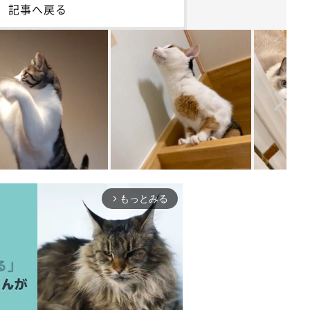
記事へ戻る
もっとみる
arrow_forward_ios