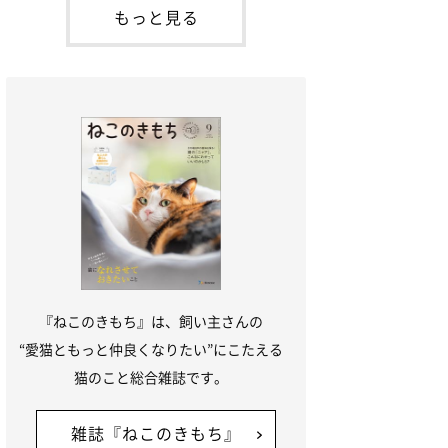
「ね
てお世話を求めるときに鳴き声を使いま
もっと見る
す。子猫なので「ニャー」よりもややか細
い「ミャア」といった鳴き声になります
が、この鳴き声を聞くと成猫が反応すると
いう習性があるようで
『ねこのきもち』は、飼い主さんの
“愛猫ともっと仲良くなりたい”にこたえる
猫のこと総合雑誌です。
雑誌『ねこのきもち』