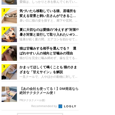
入れ方を解説
愛猫は、しっかりと水を飲んでくれていま
すか？ 夏場はエアコンで室内が涼しいこ
気づいたら移動している猫、居場所を
ともあり、猫があまり水を飲まないこと
も。積極的に水分を摂らせるためには、給
変える背景と飼い主さんができること
水方法を見直したり、フードから水分を摂
を獣医師が解説
暑い日に猫の姿を探すと、廊下や玄関、床
らせたりする方法があります。今回は獣医
の上など、さっきまでとは違う場所にいる
師の重本仁先生に、猫に水分を摂らせるた
夏に大切なのは愛猫の“冷えすぎ”対策⁉
ことがあります。何度も移動しているよう
めにできるためできる工夫を教えていただ
に見えると、落ち着かないのかな、暑さで
暑さ対策と並行して取り入れたい4つの
きました。ボウルの高さを愛猫の好みにね
つらいのかなと気になる場面もあるでしょ
工夫
猛暑が続く夏の間、エアコンを効かせて室
このきもち投稿写真ギャラリー水飲みボウ
う。猫が居場所を変える理由や、飼い主さ
内を冷やしますよね。しかし、人にとって
ルの高さは、猫が飲むときに頭が胃より下
んが整えたい環境などについて、ねこのき
猫は甘噛みする相手を選んでる？ 選
は快適な温度でも、猫にとっては温度が低
にならないように設定すると飲みやすいで
もち獣医師相談室の山口みき先生に伺いま
すぎることも。暑さ対策と並行して、冷え
ばれやすい人の傾向と甘噛みの理由
しょう。首を深く折り曲げずに済むため、
した。 移動は、猫なりの快適さ選びねこ
すぎ対策もしっかりと行うことが大切で
猫が口を完全に噛み締めず、歯を立てる程
関節や食道への負
のきもち投稿写真ギャラリー猫は家の中
す。今回は獣医師の重本仁先生に、猫の冷
度に噛む“甘噛み”。遊びやスキンシップの
で、自分にとって過ごしやすい場所を見つ
えすぎを防ぐ4つの対策を教えていただき
かまってほしくて鳴くことも 猫のさま
ときに繰り出すことがありますが、同じ家
けるのが得意な動物です。 暑い季節に
ました。（1） 冷房の効いていない部屋に
族でも噛まれる頻度に違いがあると感じる
ざまな「甘えサイン」を解説
は、風通しのよい場所やひんやりした床、
行き来できるようにするねこのきもち投稿
ことも。ねこのきもちWEB MAGAZINEで
一見クールで、人やほかの動物に対してあ
熱がこもりにくい場
写真ギャラリー猫が寒いと感じたときに、
は、飼い主さんたちにアンケートを実施
まり求めないように見える猫。しかし、実
冷気から逃れる「逃げ場」を用意しておき
し、愛猫が甘噛みする相手を選んでいると
は甘えん坊な性格の猫も少なくありませ
【あの会社も使ってる！】DM発送なら
ましょう。冷房の効いていない部屋や廊下
感じる状況を教えてもらいました。また、
ん。今回は猫たちが出している“甘えサイ
絶対チクタクメール便！
へも自由に行き来できるように、ドアは猫
ねこのきもち獣医師相談室の原駿太朗先生
ン”について、帝京科学大学生命環境学部
が通れる程度に
には、実際に猫は甘噛みする相手を選んで
アニマルサイエンス学科准教授の加隈良枝
PR(チクタクメール便)
いるのか、その真相をお聞きします。約6
先生に教えていただきました。鳴くのは、
Recommended by
割の飼い主さんが「甘噛みする相手を選ん
かまってほしいサインねこのきもち投稿写
でいる」と感じていた※2026年5月実施
真ギャラリーもともと、子猫が親猫に対し