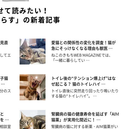
せて読みたい！
暮らす」の新着記事
見直
愛猫との関係性の変化を調査！猫が
急にそっけなくなる理由も獣医 …
してエ
ねこのきもちWEB MAGAZINEでは、
「一緒に暮らしてい …
子猫
トイレ後の“テンション爆上げ”はな
 …
ぜ起こる？ 猫のトイレハイ …
分のス
トイレ直後に突然走り回ったり鳴いたり
する猫の“トイレハイ”。 …
と
腎臓病の猫の健康寿命を延ばす「AIM
を …
猫薬」が実用化間近に！ …
相談室
腎臓病の猫に対する新薬・AIM猫薬がい