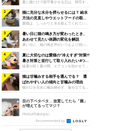
夏に猫だけで留守番させる日は、帰宅する
まで部屋が暑くなりすぎないか、水は足り
猫に充分な水分を摂らせるには？ 給水
るかと気になる飼い主さんもいるでしょ
う。家の中なら安全と思っていても、日中
方法の見直しやウエットフードの取り
は室温が急に上がることがあります。留守
入れ方を解説
愛猫は、しっかりと水を飲んでくれていま
中の暑さから猫を守るために準備したいこ
すか？ 夏場はエアコンで室内が涼しいこ
とや、帰宅後に見たいサインなどについ
暑い日に猫の鳴き方が変わったとき、
ともあり、猫があまり水を飲まないこと
て、ねこのきもち獣医師相談室の岡本りさ
も。積極的に水分を摂らせるためには、給
あわせて見たい体調の変化を解説
先生に伺いました。 留守中は室温が急に
水方法を見直したり、フードから水分を摂
暑い日に、猫の鳴き声がいつもより弱い、
上がることがあるねこのきもち投稿写真ギ
らせたりする方法があります。今回は獣医
かすれる、しつこく鳴くなど、ふだんと違
ャラリー夏の日中は、エアコンが切れると
師の重本仁先生に、猫に水分を摂らせるた
夏に大切なのは愛猫の“冷えすぎ”対策⁉
って聞こえることがあります。 そんなと
室温が急に上昇する場合があります。猫は
めにできるためできる工夫を教えていただ
き、あわせてどのような様子を確認したら
暑さ対策と並行して取り入れたい4つの
自分で涼しい場所を探すのが得意ですが、
きました。ボウルの高さを愛猫の好みにね
よいのでしょうか。暑い日に猫の鳴き方が
工夫
猛暑が続く夏の間、エアコンを効かせて室
部屋全体が暑くなれ
このきもち投稿写真ギャラリー水飲みボウ
変わるときの見方や注意したい体調の変化
内を冷やしますよね。しかし、人にとって
ルの高さは、猫が飲むときに頭が胃より下
などについて、ねこのきもち獣医師相談室
猫は甘噛みする相手を選んでる？ 選
は快適な温度でも、猫にとっては温度が低
にならないように設定すると飲みやすいで
の山口みき先生に伺いました。 鳴き方の
すぎることも。暑さ対策と並行して、冷え
ばれやすい人の傾向と甘噛みの理由
しょう。首を深く折り曲げずに済むため、
変化だけで判断せず、全身の様子も確認し
すぎ対策もしっかりと行うことが大切で
猫が口を完全に噛み締めず、歯を立てる程
関節や食道への負
てねこのきもち投稿写真ギャラリー猫の鳴
す。今回は獣医師の重本仁先生に、猫の冷
度に噛む“甘噛み”。遊びやスキンシップの
き方が変わったとき、暑さと関係している
えすぎを防ぐ4つの対策を教えていただき
ときに繰り出すことがありますが、同じ家
目の下ベタベタ… 放置してたら「菌」
ように見えることがあります。 ただ、鳴
ました。（1） 冷房の効いていない部屋に
族でも噛まれる頻度に違いがあると感じる
が増えてるってマジ？
き声だけで原因を決めるのは難しく、体調
行き来できるようにするねこのきもち投稿
ことも。ねこのきもちWEB MAGAZINEで
や環境の変化を
写真ギャラリー猫が寒いと感じたときに、
は、飼い主さんたちにアンケートを実施
PR(AIGATE株式会社)
冷気から逃れる「逃げ場」を用意しておき
し、愛猫が甘噛みする相手を選んでいると
Recommended by
ましょう。冷房の効いていない部屋や廊下
感じる状況を教えてもらいました。また、
へも自由に行き来できるように、ドアは猫
ねこのきもち獣医師相談室の原駿太朗先生