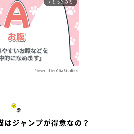
もっとみる
arrow_forward_ios
Powered by 
GliaStudios
M
u
t
e
猫はジャンプが得意なの？