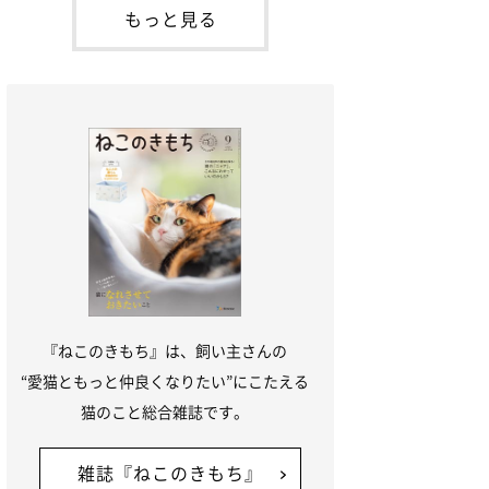
が通れる程度に
には、実際に猫は甘噛みする相手を選んで
もっと見る
いるのか、その真相をお聞きします。約6
割の飼い主さんが「甘噛みする相手を選ん
でいる」と感じていた※2026年5月実施
「ね
『ねこのきもち』は、飼い主さんの
“愛猫ともっと仲良くなりたい”にこたえる
猫のこと総合雑誌です。
雑誌『ねこのきもち』