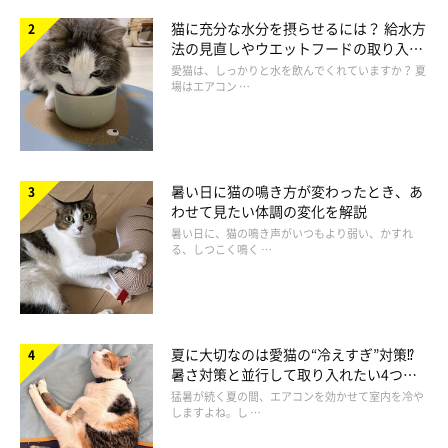
猫に充分な水分を摂らせるには？ 給水方
法の見直しやウエットフードの取り入れ
方を解説
愛猫は、しっかりと水を飲んでくれていますか？ 夏
場はエアコン …
暑い日に猫の鳴き方が変わったとき、あ
わせて見たい体調の変化を解説
暑い日に、猫の鳴き声がいつもより弱い、かすれ
る、しつこく鳴く …
夏に大切なのは愛猫の“冷えすぎ”対策⁉
暑さ対策と並行して取り入れたい4つの
工夫
猛暑が続く夏の間、エアコンを効かせて室内を冷や
しますよね。し …