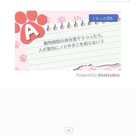
もっと読む
arrow_forward_ios
Powered by 
GliaStudios
M
u
t
e