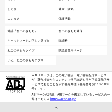
しぐさ
健康・病気
エンタメ
保護活動
雑誌『ねこのきもち』
ねこのきもち健保
キャットフードの正しい選び方
猫診断
ねこのきもちクイズ
購読者専用ページ
いぬ・ねこのきもちアプリ
ＡＢＪマークは、この電子書店・電子書籍配信サービス
が、著作権者からコンテンツ使用許諾を得た正規版配信サ
ービスであることを示す登録商標（登録番号 第11091003
号）です。
ABJマークの詳細、ABJマークを掲示しているサービスの一
覧はこちら→
https://aebs.or.jp/