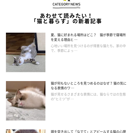
あわせて読みたい！
「猫と暮らす」の新着記事
夏、猫に好まれる場所はどこ？ 猫が季節で寝場所
を変える理由と …
心地いい場所を見つけるのが得意な猫たち。家の中
で、季節によっ …
猫が何もないところを見つめるのはなぜ？ 猫の気に
なる表情のワ …
猫が見せるさまざまな表情には、猫ならではの生態
の“ヒミツ”が …
頭を突き出して「なでて」とアピールする猫の心理