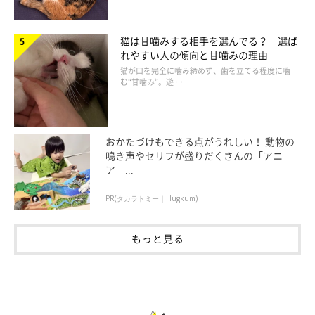
猫は甘噛みする相手を選んでる？ 選ば
れやすい人の傾向と甘噛みの理由
猫が口を完全に噛み締めず、歯を立てる程度に噛
む“甘噛み”。遊 …
おかたづけもできる点がうれしい！ 動物の
鳴き声やセリフが盛りだくさんの「アニ
ア ...
PR(タカラトミー｜Hugkum)
もっと見る