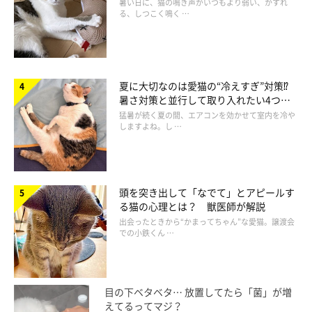
暑い日に、猫の鳴き声がいつもより弱い、かすれ
る、しつこく鳴く …
夏に大切なのは愛猫の“冷えすぎ”対策⁉
暑さ対策と並行して取り入れたい4つの
工夫
猛暑が続く夏の間、エアコンを効かせて室内を冷や
しますよね。し …
頭を突き出して「なでて」とアピールす
る猫の心理とは？ 獣医師が解説
出会ったときから“かまってちゃん”な愛猫。譲渡会
での小鉄くん …
目の下ベタベタ… 放置してたら「菌」が増
えてるってマジ？