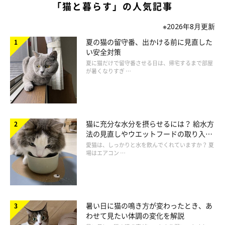
「猫と暮らす」の人気記事
※2026年8月更新
夏の猫の留守番、出かける前に見直した
い安全対策
夏に猫だけで留守番させる日は、帰宅するまで部屋
が暑くなりすぎ …
猫に充分な水分を摂らせるには？ 給水方
法の見直しやウエットフードの取り入れ
方を解説
愛猫は、しっかりと水を飲んでくれていますか？ 夏
場はエアコン …
暑い日に猫の鳴き方が変わったとき、あ
わせて見たい体調の変化を解説