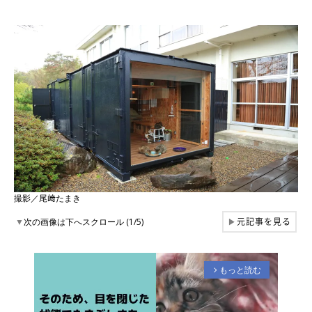
撮影／尾﨑たまき
元記事を見る
▼
次の画像は下へスクロール (1/5)
▶
もっと読む
arrow_forward_ios