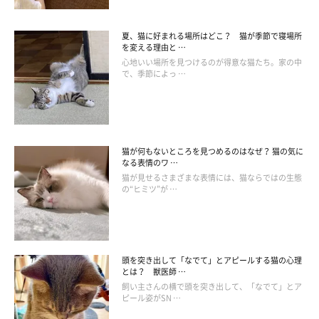
夏、猫に好まれる場所はどこ？ 猫が季節で寝場所
を変える理由と …
心地いい場所を見つけるのが得意な猫たち。家の中
で、季節によっ …
猫が何もないところを見つめるのはなぜ？ 猫の気に
なる表情のワ …
猫が見せるさまざまな表情には、猫ならではの生態
の“ヒミツ”が …
頭を突き出して「なでて」とアピールする猫の心理
とは？ 獣医師 …
飼い主さんの横で頭を突き出して、「なでて」とア
ピール姿がSN …