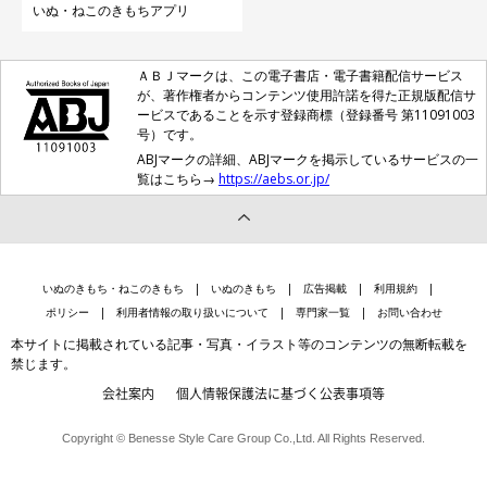
いぬ・ねこのきもちアプリ
ＡＢＪマークは、この電子書店・電子書籍配信サービス
が、著作権者からコンテンツ使用許諾を得た正規版配信サ
ービスであることを示す登録商標（登録番号 第11091003
号）です。
ABJマークの詳細、ABJマークを掲示しているサービスの一
覧はこちら→
https://aebs.or.jp/
いぬのきもち・ねこのきもち
いぬのきもち
広告掲載
利用規約
ポリシー
利用者情報の取り扱いについて
専門家一覧
お問い合わせ
本サイトに掲載されている記事・写真・イラスト等のコンテンツの無断転載を
禁じます。
会社案内
個人情報保護法に基づく公表事項等
Copyright © Benesse Style Care Group Co.,Ltd. All Rights Reserved.