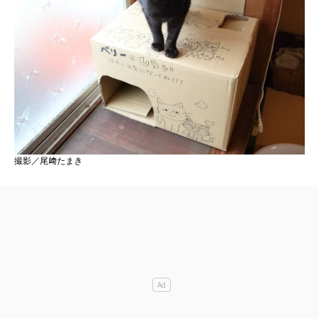
撮影／尾﨑たまき