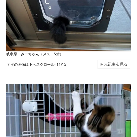
岐阜県 みーちゃん（メス・5才）
元記事を見る
▼
次の画像は下へスクロール (11/15)
▶