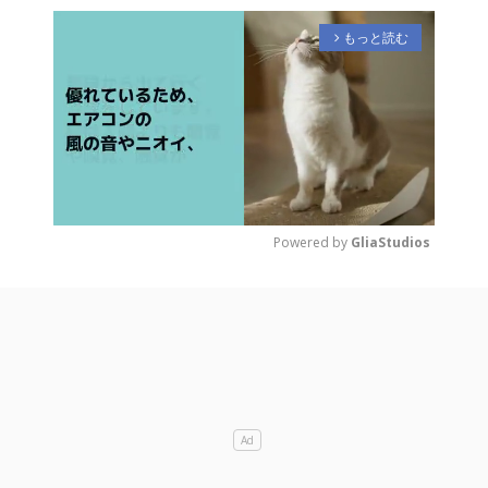
もっと読む
arrow_forward_ios
Powered by 
GliaStudios
M
u
t
e