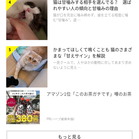
猫は甘噛みする相手を選んでる？ 選ば
れやすい人の傾向と甘噛みの理由
猫が口を完全に噛み締めず、歯を立てる程度に噛
む“甘噛み”。遊 …
かまってほしくて鳴くことも 猫のさまざ
まな「甘えサイン」を解説
一見クールで、人やほかの動物に対してあまり求め
ないように見え …
アマゾン1位「このお茶ガチです」噂のお茶
PR(ハーブ健康本舗)
もっと見る