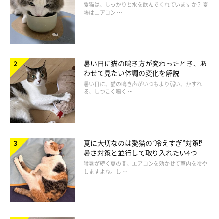
方を解説
愛猫は、しっかりと水を飲んでくれていますか？ 夏
場はエアコン …
暑い日に猫の鳴き方が変わったとき、あ
わせて見たい体調の変化を解説
暑い日に、猫の鳴き声がいつもより弱い、かすれ
る、しつこく鳴く …
夏に大切なのは愛猫の“冷えすぎ”対策⁉
暑さ対策と並行して取り入れたい4つの
工夫
猛暑が続く夏の間、エアコンを効かせて室内を冷や
しますよね。し …