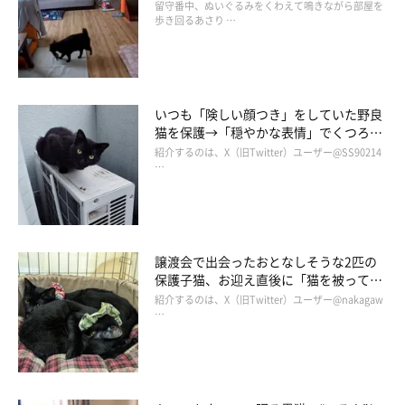
心理は？｜獣医師解説
留守番中、ぬいぐるみをくわえて鳴きながら部屋を
歩き回るあさり …
いつも「険しい顔つき」をしていた野良
猫を保護→「穏やかな表情」でくつろぐ
現在の姿に心温まる
紹介するのは、X（旧Twitter）ユーザー@SS90214
…
譲渡会で出会ったおとなしそうな2匹の
保護子猫、お迎え直後に「猫を被ってい
た」ことが発覚!? 1年後の成長姿にほっ
紹介するのは、X（旧Twitter）ユーザー@nakagaw
こり
…