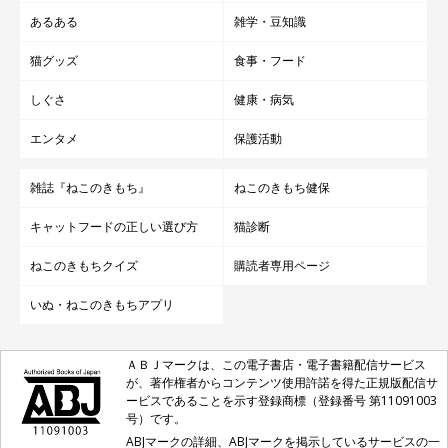
あるある
雑学・豆知識
猫グッズ
食事・フード
しぐさ
健康・病気
エンタメ
保護活動
雑誌『ねこのきもち』
ねこのきもち健保
キャットフードの正しい選び方
猫診断
ねこのきもちクイズ
購読者専用ページ
いぬ・ねこのきもちアプリ
ＡＢＪマークは、この電子書店・電子書籍配信サービス
が、著作権者からコンテンツ使用許諾を得た正規版配信サ
ービスであることを示す登録商標（登録番号 第11091003
号）です。
ABJマークの詳細、ABJマークを掲示しているサービスの一