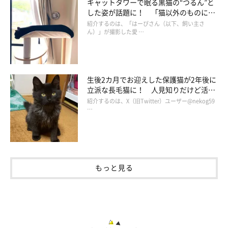
キャットタワーで眠る黒猫の“つるん”と
した姿が話題に！ 「猫以外のものに見
える」と大喜利状態に
紹介するのは、「はーぴさん（以下、飼い主さ
ん）」が撮影した愛 …
生後2カ月でお迎えした保護猫が2年後に
立派な長毛猫に！ 人見知りだけど活発
な愛猫の成長ビフォーアフターにほっこ
紹介するのは、X（旧Twitter）ユーザー@nekog59
り
…
もっと見る