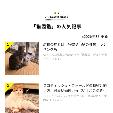
「猫図鑑」の人気記事
※2026年8月更新
雑種の猫とは 特徴や毛柄の種類・ラン
キングも
いろいろな猫種の合わさった「雑種猫」が多く飼育
されています。 …
スコティッシュ・フォールドの特徴と飼
い方 可愛い画像いっぱい｜ねこのきも
ち 猫図鑑
ちょこんと前向きに折れ曲がった不思議な耳が印象
的なスコティッ …