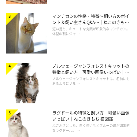
マンチカンの性格・特徴～飼い方のポイ
ント＆飼い主さんQ&A～｜ねこのきもち
猫図鑑
短い足と、キュートな丸顔が印象的なマンチカン。
体型の割にジャ …
ノルウェージャンフォレストキャットの
特徴と飼い方 可愛い画像いっぱい｜ね
このきもち 猫図鑑
ノルウェージャンフォレストキャットは、名前にも
あるようにノル …
ラグドールの特徴と飼い方 可愛い画像
いっぱい｜ねこのきもち 猫図鑑
ふさふさとした、白く長い毛とブルーの瞳が印象的
なラグドール。 …