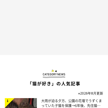
@kohakuu.sen
飼い主さん：
「夜の12時くらいに、ベランダのほうから子猫の鳴き声が聞こえ
てきたんです。最初は『お隣さんが猫を飼い始めたのかな？』と
「猫が好き」の人気記事
思っていたのですが、同じ時間に3日連続で子猫の鳴き声が聞こ
えてきて。耳を澄ますと、マンションの近くから聞こえたので、
※2026年8月更新
もしかしたら道路などにいるのかなと思い、近所を探してみるこ
大雨が迫る夕方、公園の花壇でうずくま
っていた子猫を保護→6年後、先住猫
とにしました」