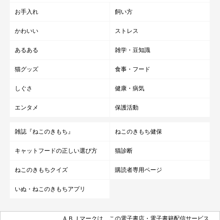
ツポーズしました！（笑） まだまだ遊んでもらいたいものがた
お手入れ
飼い方
くさんあるので、これからも作っていく予定です！」
かわいい
ストレス
あるある
雑学・豆知識
猫グッズ
食事・フード
しぐさ
健康・病気
エンタメ
保護活動
雑誌『ねこのきもち』
ねこのきもち健保
キャットフードの正しい選び方
猫診断
ねこのきもちクイズ
購読者専用ページ
いぬ・ねこのきもちアプリ
ＡＢＪマークは、この電子書店・電子書籍配信サービス