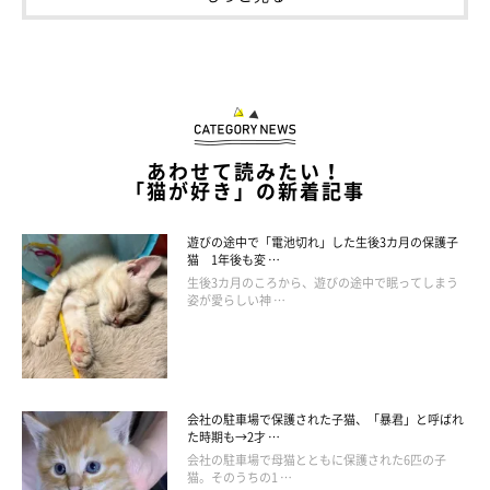
あわせて読みたい！
「猫が好き」の新着記事
@kohakuu.sen
遊びの途中で「電池切れ」した生後3カ月の保護子
猫 1年後も変 …
飼い主さん：
生後3カ月のころから、遊びの途中で眠ってしまう
「コハクを保護して翌日動物病院に連れて行くと、歯の生え方な
姿が愛らしい神 …
どから
生後4週間程度
だと判明しました。保護当時のコハクは体
重が270gしかなく、小さいながらも必死で生きていました。
会社の駐車場で保護された子猫、「暴君」と呼ばれ
必死に叫んで私たちが見つけた命。誰かに譲ったりする選択肢は
た時期も→2才 …
なく、大切に育てていこうと決めて、コハクを家にお迎えしたん
会社の駐車場で母猫とともに保護された6匹の子
猫。そのうちの1 …
です」