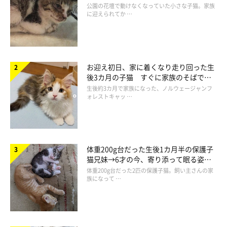
と“姉妹”のような関係に
公園の花壇で動けなくなっていた小さな子猫。家族
に迎えられてか …
お迎え初日、家に着くなり走り回った生
後3カ月の子猫 すぐに家族のそばで落
ち着く姿に「迎えてよかった」
生後約3カ月で家族になった、ノルウェージャンフ
ォレストキャッ …
体重200g台だった生後1カ月半の保護子
猫兄妹→6才の今、寄り添って眠る姿に
ほっこり！
体重200g台だった2匹の保護子猫。飼い主さんの家
族になって …
@kohakuu.sen