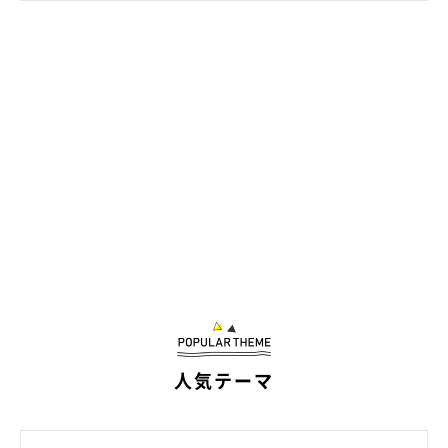
@kohakuu.sen
こうして飼い主さんご夫婦はコハクさんを家族に迎え、猫との暮
らしをスタートさせたのでした。
人気テーマ