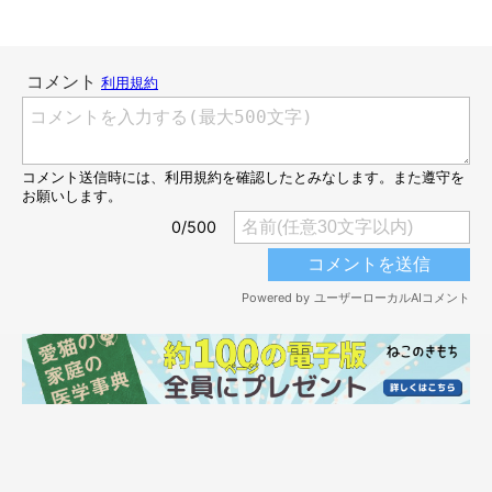
昔から動物が好きだという飼い主さんご夫婦。
「いつか動物と暮
らしたい」
と考えており、ペット飼育可のマンションに引っ越し
をしたのだそう。
「生活が落ち着いたら、保護猫の譲渡会に行き
たいね」
と話をしていましたが、引っ越しから約1カ月が経過し
た頃に、コハクさんとの出会いが突然やってきたのだといいま
す。