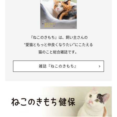
『ねこのきもち』は、飼い主さんの
@kohakuu.sen
“愛猫ともっと仲良くなりたい”にこたえる
猫のこと総合雑誌です。
飼い主さんは一緒に暮らすなかでわかった「コハクさんの魅力」
をこのように話します。
雑誌『ねこのきもち』
飼い主さん：
「要求があるときはクルクルっと喉を鳴らして、静かに甘えてき
ます。病院などで犬が寄ってきても動じず、私たちの実家の犬や
猫に対しても堂々としています。人見知りなどをまったくせず、
どんな環境でも爆睡するので、
子猫ながらに大物感が漂っていま