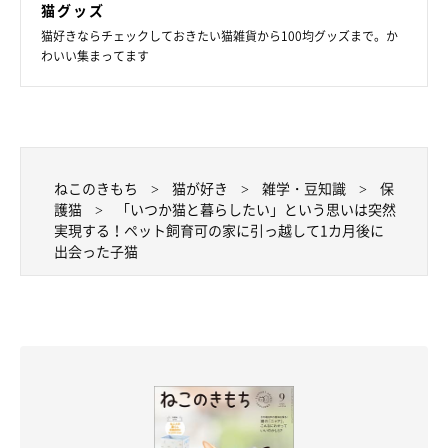
猫グッズ
猫好きならチェックしておきたい猫雑貨から100均グッズまで。か
@kohakuu.sen
わいい集まってます
真っ白な毛並みやブルーアイ、ピンクの鼻と肉球、ほんのり黄色
いカギしっぽが特徴だというコハクさん。鼻の上や耳の近くを撫
でられるのが大好きなのだとか♪
ねこのきもち
猫が好き
雑学・豆知識
保
護猫
「いつか猫と暮らしたい」という思いは突然
実現する！ペット飼育可の家に引っ越して1カ月後に
出会った子猫