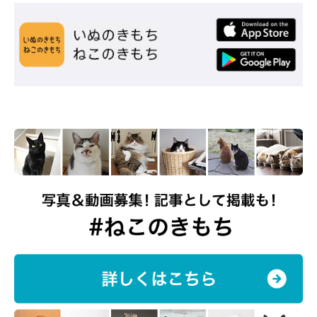
コハクさんの成長を実感する日々
@kohakuu.sen
コハクさんと家族になって約8カ月が経過します。迎えた頃はヨ