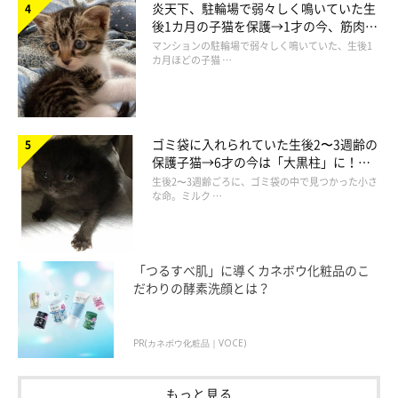
炎天下、駐輪場で弱々しく鳴いていた生
後1カ月の子猫を保護→1才の今、筋肉質
声を頼りに1時間ほど辺りを探すと、空き家の玄関の前で小さく
でツンデレなコに成長
マンションの駐輪場で弱々しく鳴いていた、生後1
カ月ほどの子猫 …
震えている真っ白な子猫がいたのだそう。
そのコが、コハクさん
でした。
コハクさんは目ヤニがひどくて、目が開いていなかったそうです
ゴミ袋に入れられていた生後2〜3週齢の
保護子猫→6才の今は「大黒柱」に！
が、飼い主さんご夫婦が近づくと自分から寄ってきてくれたのだ
美しい黒猫に成長した姿にグッとくる
生後2〜3週齢ごろに、ゴミ袋の中で見つかった小さ
そう。飼い主さんは当時をこのように振り返ります。
な命。ミルク …
「つるすべ肌」に導くカネボウ化粧品のこ
だわりの酵素洗顔とは？
PR(カネボウ化粧品｜VOCE)
もっと見る