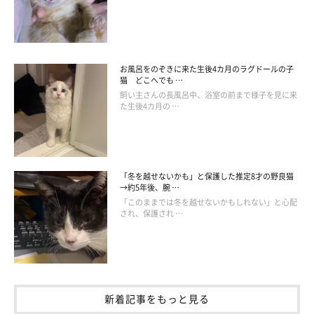
お風呂をのぞきに来た生後4カ月のラグドールの子
猫 どこへでも …
飼い主さんの長風呂中、浴室の前まで様子を見に来
た生後4カ月の …
「冬を越せないかも」と保護した推定8才の野良猫
→約5年後、腕 …
「このままでは冬を越せないかもしれない」と心配
され、保護され …
新着記事をもっと見る