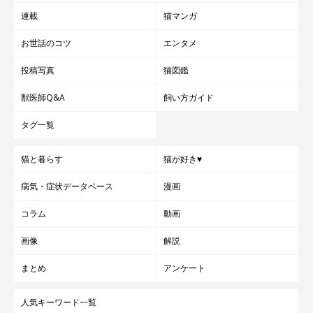
連載
猫マンガ
お世話のコツ
エンタメ
投稿写真
猫図鑑
@kohakuu.sen
獣医師Q&A
飼い方ガイド
また、コハクさんと過ごす毎日は「癒し」で溢れていて、生活の
タグ一覧
中心にはいつもコハクさんがいるのだそう。
猫と暮らす
猫が好き♥
飼い主さん：
病気・症状データベース
漫画
「コハクはべったりと甘えるタイプではないですが、私たちが朝
コラム
動画
起きたときや仕事から帰ってきたとき、寝るときなどさまざまな
画像
解説
場面で近くに寄ってきてくれます。
まとめ
アンケート
コハクに喜んでもらうためにキャットウォークをDIYしたりしま
人気キーワード一覧
した。初めてハンモックに入ってもらったときは、ふたりでガッ