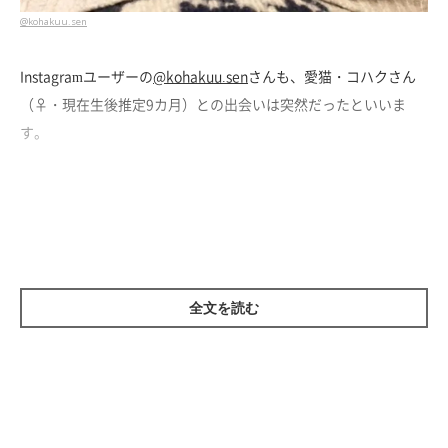
@kohakuu.sen
Instagramユーザーの
@kohakuu.sen
さんも、愛猫・コハクさん
（♀・現在生後推定9カ月）との出会いは突然だったといいま
す。
ねこのきもちWEB MAGAZINEでは、コハクさんとの出会いや今の
暮らしについて、飼い主さんにお話を伺いました。
全文を読む
ペット飼育可の家に引っ越して1カ月後に、
コハクさんと出会った