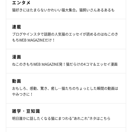
エンタメ
猫好きにはたまらないかわいい猫大集合。猫飼いさんあるあるも
何事にも動じない性格で、「大物だな」と感
連載
じることも
ブログやインスタで話題の人気猫のエッセイが読めるのはねこのき
もちWEB MAGAZINEだけ！
漫画
ねこのきもちWEB MAGAZINE発！猫だらけの4コマ＆エッセイ漫画
動画
おもしろ、感動、驚き、癒し…猫たちのちょっとした瞬間の動画は
やみつきに！
雑学・豆知識
明日誰かに話したくなる猫にまつわる”あれこれ”ネタはこちら