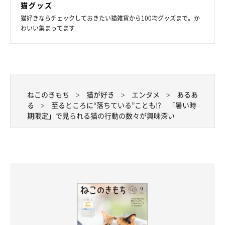
猫グッズ
す」
猫好きならチェックしておきたい猫雑貨から100均グッズまで。か
「3頭いますが、廊下に散らかります。ダラダラと横たわ
わいい集まってます
って」
ねこのきもち
猫が好き
エンタメ
あるあ
る
至るところに“落ちている”ことも!? 「暑い時
期限定」で見られる猫の行動の数々が興味深い