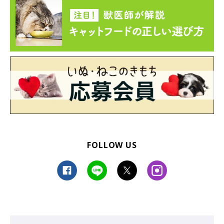
ねこのきもち投稿写真ギャラリー
暑いからエアコンを効かせても、違う場所でくつろぐ猫もいるよ
うです。自分で涼しい場所を見つけているのかも!?
「エアコンが効いてる部屋は好きじゃないみたいで、下か
らは冷たい空気、上からは暖かい空気がくる階段の途中で
FOLLOW US
寝てます」
「就寝の時ベッドでいっしょに寝てくれない。クーラーの
付いてる部屋が嫌いな様子」
「わざわざ冷房の効いていない廊下にでて、寝転がってい
る」