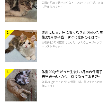
と“姉妹”のような関係に
公園の花壇で動けなくなっていた小さな子猫。家族
に迎えられてか …
お迎え初日、家に着くなり走り回った生
後3カ月の子猫 すぐに家族のそばで落
ち着く姿に「迎えてよかった」
生後約3カ月で家族になった、ノルウェージャンフ
ォレストキャッ …
ねこのきもち投稿写真ギャラリー
体重200g台だった生後1カ月半の保護子
猫兄妹→6才の今、寄り添って眠る姿に
暑くなると、愛猫がふだん寝る場所に変化が見られるようです。
ほっこり！
体重200g台だった2匹の保護子猫。飼い主さんの家
族になって …
「寝る場所が変わる…アルミ製の収納棚の上」
「何故か洋服の間に埋まってたり、暗い場所で寝てます」