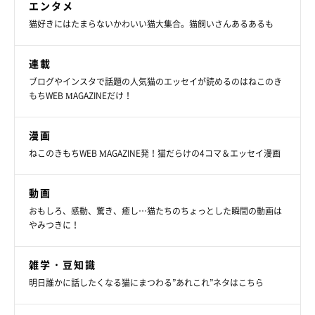
エンタメ
猫好きにはたまらないかわいい猫大集合。猫飼いさんあるあるも
連載
ブログやインスタで話題の人気猫のエッセイが読めるのはねこのき
もちWEB MAGAZINEだけ！
ねこのきもち投稿写真ギャラリー
漫画
ねこのきもちWEB MAGAZINE発！猫だらけの4コマ＆エッセイ漫画
「ビビりっこでなかなか見せてくれないヘソ天姿を、暑い
日は見られます」
動画
「廊下に猫が落ちている。夜中水を飲みに起きると黒い物
おもしろ、感動、驚き、癒し…猫たちのちょっとした瞬間の動画は
やみつきに！
体が落ちててビックリする」
「床にパタっと寝転んでることが多いです。寒い時期は身
雑学・豆知識
体を丸めてるけど、暑い時は身体が伸びてます」
明日誰かに話したくなる猫にまつわる”あれこれ”ネタはこちら
「いろんな所で2匹の大型猫がひっくり返って落ちていま