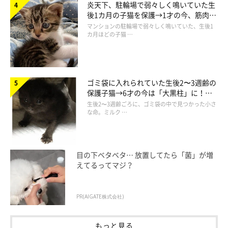
炎天下、駐輪場で弱々しく鳴いていた生
「ベッドに上がってこない。エアコンの一番いい吹き出し
後1カ月の子猫を保護→1才の今、筋肉質
場所を陣取っていること」
でツンデレなコに成長
マンションの駐輪場で弱々しく鳴いていた、生後1
カ月ほどの子猫 …
「めったにベッドの下では寝ないのですが、暑い時期にな
るとベッドの下いることが多く見られます。縁側でも、お
気に入りのベッドで寝ています」
ゴミ袋に入れられていた生後2〜3週齢の
保護子猫→6才の今は「大黒柱」に！
「ふだんは座布団の上など何かの上に横になるのが、暑い
美しい黒猫に成長した姿にグッとくる
生後2〜3週齢ごろに、ゴミ袋の中で見つかった小さ
日はフローリングの床、玄関の床とかで、ゴロンと横にな
な命。ミルク …
っている」
目の下ベタベタ… 放置してたら「菌」が増
えてるってマジ？
PR(AIGATE株式会社)
もっと見る