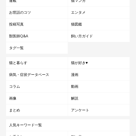
連載
猫マンガ
お世話のコツ
エンタメ
ねこのきもち投稿写真ギャラリー
投稿写真
猫図鑑
暑くなると、なぜか愛猫の水の飲み方に変化が見られるという飼
獣医師Q&A
飼い方ガイド
い主さんの声も。
タグ一覧
「洗面台の中に入り、蛇口から出る水を飲んだり、ちょい
猫と暮らす
猫が好き♥
ちょいやって遊んだりしています。頭から水もかかってい
病気・症状データベース
漫画
ますが、濡れてても気が付かないのか夢中になって遊んで
ます」
コラム
動画
「シャワーの水直飲み（夏しかしない）」
画像
解説
まとめ
アンケート
人気キーワード一覧