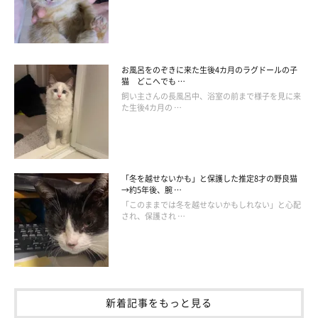
お風呂をのぞきに来た生後4カ月のラグドールの子
猫 どこへでも …
飼い主さんの長風呂中、浴室の前まで様子を見に来
た生後4カ月の …
ねこのきもち投稿写真ギャラリー
「冬を越せないかも」と保護した推定8才の野良猫
今回のアンケート調査で多かった回答は、猫が「落ちている」
→約5年後、腕 …
「このままでは冬を越せないかもしれない」と心配
「伸びている」というもの。多くの猫たちが、完全無防備な姿を
され、保護され …
見せているようです。
「あるあるですが、猫が階段に落ちているようになると夏
を実感します」
新着記事をもっと見る