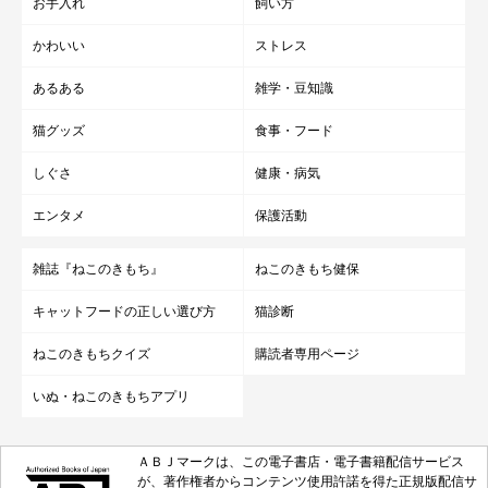
お手入れ
飼い方
かわいい
ストレス
あるある
雑学・豆知識
猫グッズ
食事・フード
しぐさ
健康・病気
エンタメ
保護活動
雑誌『ねこのきもち』
ねこのきもち健保
キャットフードの正しい選び方
猫診断
ねこのきもちクイズ
購読者専用ページ
ねこのきもち投稿写真ギャラリー
いぬ・ねこのきもちアプリ
暑い時期にだけ見られる猫たちの行動は、さまざまあるようで
ＡＢＪマークは、この電子書店・電子書籍配信サービス
す。夏の風物詩となっているものもあるようですね。
が、著作権者からコンテンツ使用許諾を得た正規版配信サ