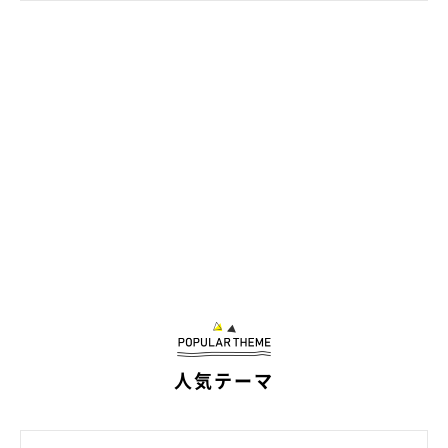
「床に転がる猫の開き」
「ネコの開きが床によく落ちてる。夏の風物詩」
「床の上で、完璧な弓反りになって伸びきっている」
「おなかをだして行き倒れてる」
人気テーマ