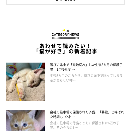
あわせて読みたい！
「猫が好き」の新着記事
いろんなところに落ちていたり、伸びていたり…
遊びの途中で「電池切れ」した生後3カ月の保護子
猫 1年後も変 …
生後3カ月のころから、遊びの途中で眠ってしまう
姿が愛らしい神 …
会社の駐車場で保護された子猫、「暴君」と呼ばれ
た時期も→2才 …
会社の駐車場で母猫とともに保護された6匹の子
猫。そのうちの1 …