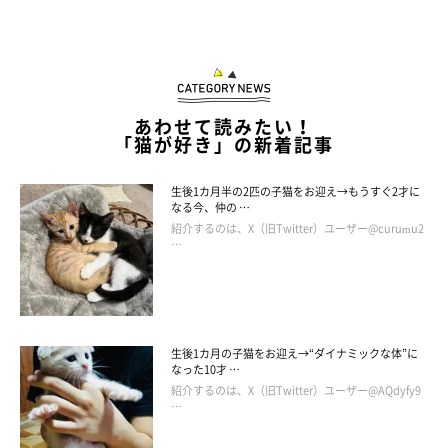
あわせて読みたい！
「猫が好き」の新着記事
生後1カ月半の2匹の子猫をお迎え→もうすぐ2才に
なる今、仲の …
紹介するのは、X（旧Twitter）ユーザー@curumu2
…
一緒にねむねむ
@b09a2032c
また、あるときは一緒に仲良くケージの中で眠る姿も。ぴたっと
生後1カ月の子猫をお迎え→“ダイナミックな体”に
なった10才 …
体を寄せるレンちゃんと、お布団のように体を覆ってあげるユキ
紹介するのは、X（旧Twitter）ユーザー@AQdyfy9
ちゃんなのでした。
…