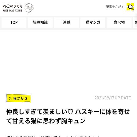
記事をさがす
TOP
猫豆知識
連載
猫マンガ
食べ物
猫が好き
2021/09/17
UP DATE
仲良しすぎて羨ましい♡ ハスキーに体を寄せ
て甘える猫に思わず胸キュン