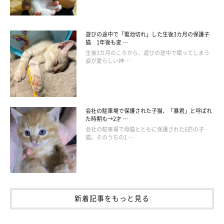
仲良くおねんね🐶🐱💤
pic.twitter.com/mZPbA2ZcfY
遊びの途中で「電池切れ」した生後3カ月の保護子
猫 1年後も変 …
— かもしか (@b09a2032c)
September 2, 2021
生後3カ月のころから、遊びの途中で眠ってしまう
姿が愛らしい神 …
ふたりの仲良しな日常は、
いぬのきもちWEB MAGAZINE
でも紹介
会社の駐車場で保護された子猫、「暴君」と呼ばれ
しています。チェックしてみてくださいね！
た時期も→2才 …
会社の駐車場で母猫とともに保護された6匹の子
猫。そのうちの1 …
関連記事:
「ここは特等席ニャ」と思っていそう！ 家族
に迎えたばかりの子猫を見守るハスキーの愛情
深さにキュン♪
犬と猫が仲良くしている姿は、見ていて癒されますよね！ Twitter
ユーザー@b09a2032cさんの愛犬・ユキちゃん（♀・4才／シベリア
ン・ハスキー）と、子猫のレンちゃん。レンちゃんはユキちゃんの
新着記事をもっと見る
体の上に乗って、まったりとくつろいじゃっています。2匹の微笑
ましいやりとりに、キュンとしてしまうんです♪
参照／Twitter（
@b09a2032c
）
文／二宮ねこむ