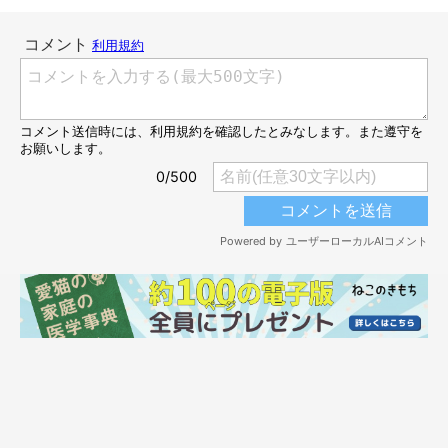
ぴとっ。
@b09a2032c
ぴとっ…と前足を添えて、甘えんぼうなレンちゃん。