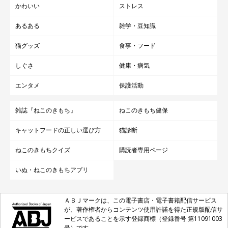
かわいい
ストレス
あるある
雑学・豆知識
猫グッズ
食事・フード
しぐさ
健康・病気
エンタメ
保護活動
雑誌『ねこのきもち』
ねこのきもち健保
キャットフードの正しい選び方
猫診断
ねこのきもちクイズ
購読者専用ページ
いぬ・ねこのきもちアプリ
ＡＢＪマークは、この電子書店・電子書籍配信サービス
が、著作権者からコンテンツ使用許諾を得た正規版配信サ
ービスであることを示す登録商標（登録番号 第11091003
号）です。