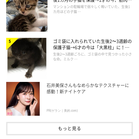
でツンデレなコに成長
マンションの駐輪場で弱々しく鳴いていた、生後1
カ月ほどの子猫 …
寝るときも仲良し
ゴミ袋に入れられていた生後2〜3週齢の
保護子猫→6才の今は「大黒柱」に！
美しい黒猫に成長した姿にグッとくる
生後2〜3週齢ごろに、ゴミ袋の中で見つかった小さ
な命。ミルク …
石井美保さんもなめらかなテクスチャーに
感動！新ナイトケア
PR(ゲラン｜美的.com)
もっと見る