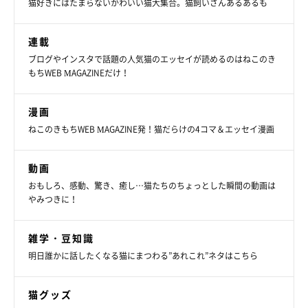
猫好きにはたまらないかわいい猫大集合。猫飼いさんあるあるも
連載
ブログやインスタで話題の人気猫のエッセイが読めるのはねこのき
もちWEB MAGAZINEだけ！
漫画
ねこのきもちWEB MAGAZINE発！猫だらけの4コマ＆エッセイ漫画
動画
おもしろ、感動、驚き、癒し…猫たちのちょっとした瞬間の動画は
やみつきに！
雑学・豆知識
明日誰かに話したくなる猫にまつわる”あれこれ”ネタはこちら
猫グッズ