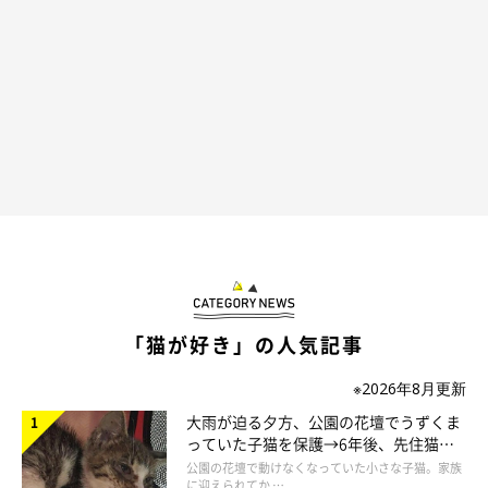
そしてゴロンと寝転がる。
@b09a2032c
「猫が好き」の人気記事
なんて甘え上手なんでしょう…！
※2026年8月更新
大雨が迫る夕方、公園の花壇でうずくま
そんなレンちゃんを温かいまなざしで見守るユキちゃんの優しさ
っていた子猫を保護→6年後、先住猫
にも、思わずキュンとしちゃいますね♡
と“姉妹”のような関係に
公園の花壇で動けなくなっていた小さな子猫。家族
に迎えられてか …