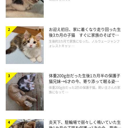
甘えてる…🐱🐶
pic.twitter.com/mVgvw5DFQE
お迎え初日、家に着くなり走り回った生
— かもしか (@b09a2032c)
September 10, 2021
後3カ月の子猫 すぐに家族のそばで落
ち着く姿に「迎えてよかった」
生後約3カ月で家族になった、ノルウェージャンフ
ォレストキャッ …
体重200g台だった生後1カ月半の保護子
猫兄妹→6才の今、寄り添って眠る姿に
ほっこり！
体重200g台だった2匹の保護子猫。飼い主さんの家
族になって …
炎天下、駐輪場で弱々しく鳴いていた生
後1カ月の子猫を保護→1才の今、筋肉質